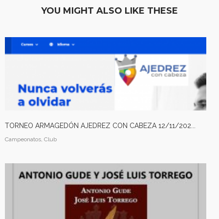
LAS EDADES Y NIVELES
2026
YOU MIGHT ALSO LIKE THESE
– AJEDREZ CON CABEZA
23 DE MAYO
30
APRENDER A MIRAR EL
ABRIL
ARTE: LA ABSTRACCIÓN
2026
GEOMÉTRICA: PIET
MONDRIAN (Y VISITA AL
MONASTERIO DEL
PAULAR)
29
AJEDREZ INICIACIÓN
ABRIL
PARA ADULTOS -CURSO
TORNEO ARMAGEDÓN AJEDREZ CON CABEZA 12/11/202...
2026
DE AJEDREZ APRENDE
Campeonatos, Club
DESDE 0. INICIO LA
SEMANA DEL 11 DE
MAYO
27
CAMPAMENTO DE
ABRIL
VERANO AJEDREZ CON
2026
CABEZA 2026