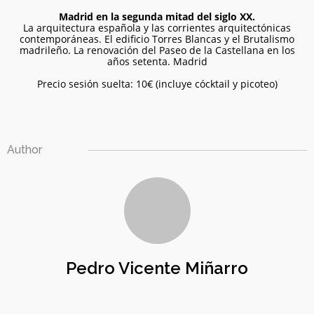
Madrid en la segunda mitad del siglo XX.
1
La arquitectura española y las corrientes arquitectónicas
contemporáneas. El edificio Torres Blancas y el Brutalismo
TORNEO DE AJEDREZ
JUNIO
madrileño. La renovación del Paseo de la Castellana en los
PARA TODAS LAS
2026
años setenta. Madrid
EDADES Y NIVELES – 13
DE JUNIO
Precio sesión suelta: 10€ (incluye cócktail y picoteo)
11
ENTRENAMIENTO
MAYO
COGNITIVO –
2026
Author
INFORMACIÓN
GENERAL
4
BOLETÍN MAYO 2026 –
MAYO
COMUNIDAD AJEDREZ
2026
CON CABEZA
Pedro Vicente Miñarro
30
TORNEO PARA TODAS
ABRIL