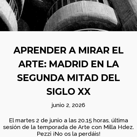
BOLETÍN
AGOSTO
COMUNIDAD
2026
AJEDREZ CON
CABEZA. BUEN
VERANO Y ¡HASTA
SEPTIEMBRE!
29
TORNEO ARMAGGEDÓN
JUNIO
AJEDREZ CON CABEZA
APRENDER A MIRAR EL
2026
– 4 DE JULIO ¡AJEDREZ
EN CHAMBERÍ!
ARTE: MADRID EN LA
2
SEGUNDA MITAD DEL
APRENDER A MIRAR EL
JUNIO
ARTE: MADRID EN LA
2026
SIGLO XX
SEGUNDA MITAD DEL
SIGLO XX
junio 2, 2026
1
BOLETÍN COMUNIDAD
JUNIO
El martes 2 de junio a las 20.15 horas, última
AJEDREZ CON CABEZA
2026
sesión de la temporada de Arte con Milla Hdez.
– JUNIO 2026
Pezzi ¡No os la perdáis!