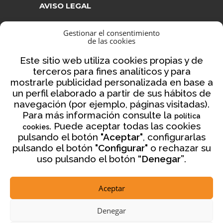
AVISO LEGAL
AVISO LEGAL
Gestionar el consentimiento
de las cookies
CONDICIONES DE VENTA
POLÍTICA DE PRIVACIDAD
Este sitio web utiliza cookies propias y de
terceros para fines analíticos y para
POLÍTICA DE COOKIES
mostrarle publicidad personalizada en base a
NORMATIVA AJEDREZ CON CABEZA
un perfil elaborado a partir de sus hábitos de
navegación (por ejemplo, páginas visitadas).
Para más información consulte la
política
. Puede aceptar todas las cookies
cookies
Financiado por la Unión Europea – NextGenerationEU
pulsando el botón
"Aceptar"
, configurarlas
pulsando el botón
"Configurar"
o rechazar su
uso pulsando el botón
“Denegar”
.
Aceptar
2026 © ajedrezconcabeza.com
Denegar