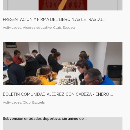
16
EL DESAFÍO
MARZO
PSICOLÓGICO DE
2026
PRESENTACIÓN Y FIRMA DEL LIBRO "LAS LETRAS JU...
JUGAR CON
DIFERENCIA DE ELO –
Actividades, Ajedrez educativo, Club, Escuela
LUNES 16 DE MARZO.
20.15H
BOLETÍN COMUNIDAD AJEDREZ CON CABEZA - ENERO ...
Actividades, Club, Escuela
Subvención entidades deportivas sin ánimo de ...