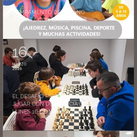
CAMPAMENTO DE VERANO
AJEDREZ CON CABEZA 2026
16
MARZO
2026
EL DESAFÍO PSICOLÓGICO DE
JUGAR CON DIFERENCIA DE ELO –
LUNES 16 DE MARZO. 20.15h