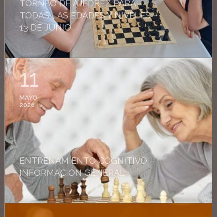
TORNEO DE AJEDREZ PARA
TODAS LAS EDADES Y NIVELES –
13 DE JUNIO
11
MAYO
2026
ENTRENAMIENTO COGNITIVO –
INFORMACIÓN GENERAL