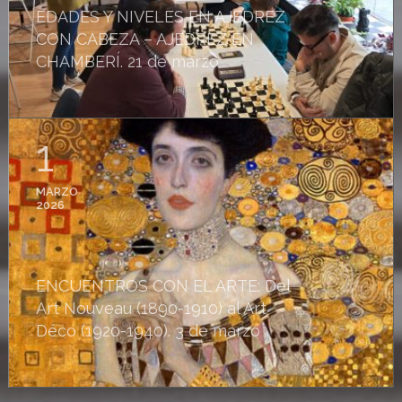
EDADES Y NIVELES EN AJEDREZ
CON CABEZA – AJEDREZ EN
CHAMBERÍ. 21 de marzo
1
MARZO
2026
ENCUENTROS CON EL ARTE: Del
Art Nouveau (1890-1910) al Art
Déco (1920-1940). 3 de marzo