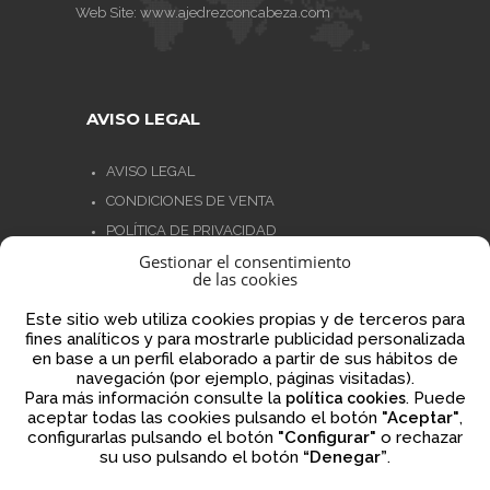
Web Site:
www.ajedrezconcabeza.com
AVISO LEGAL
AVISO LEGAL
CONDICIONES DE VENTA
POLÍTICA DE PRIVACIDAD
Gestionar el consentimiento
POLÍTICA DE COOKIES
de las cookies
NORMATIVA AJEDREZ CON CABEZA
Este sitio web utiliza cookies propias y de terceros para
fines analíticos y para mostrarle publicidad personalizada
en base a un perfil elaborado a partir de sus hábitos de
navegación (por ejemplo, páginas visitadas).
Financiado por la Unión Europea – NextGenerationEU
Para más información consulte la
. Puede
política cookies
aceptar todas las cookies pulsando el botón
"Aceptar"
,
configurarlas pulsando el botón
"Configurar"
o rechazar
su uso pulsando el botón
“Denegar”
.