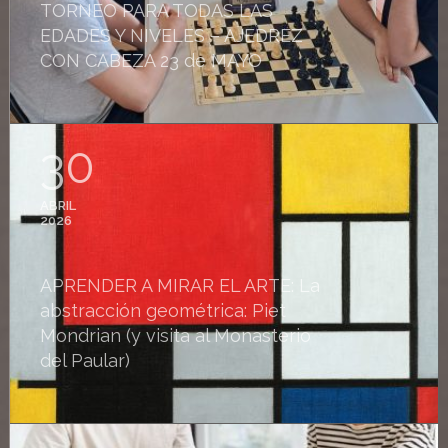
TORNEO PARA TODAS LAS
EDADES Y NIVELES – AJEDREZ
CON CABEZA 23 de MAYO
30
ABRIL
2026
APRENDER A MIRAR EL ARTE: La
abstracción geométrica: Piet
Mondrian (y visita al Monasterio
del Paular)