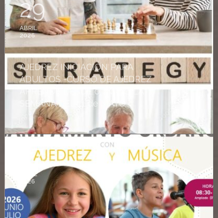
29
ABRIL
2026
AJEDREZ INICIACIÓN PARA
ADULTOS -CURSO DE AJEDREZ
APRENDE DESDE 0. INICIO LA
SEMANA DEL 11 de MAYO
27
ABRIL
2026