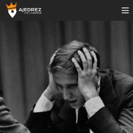
4
29
2