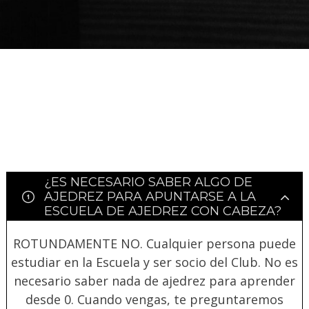
PARA
AJEDREZ CON
DE JUGAR
CON
DEL PAULAR)
ADULTOS -
CABEZA 2026
CON
CABEZA
CURSO DE
DIFERENCIA
23 DE
AJEDREZ
DE ELO –
MAYO
APRENDE
LUNES 16 DE
DESDE 0.
MARZO.
INICIO LA
20.15H
SEMANA
DEL 11 DE
MAYO
¿ES NECESARIO SABER ALGO DE
AJEDREZ PARA APUNTARSE A LA
ESCUELA DE AJEDREZ CON CABEZA?
ROTUNDAMENTE NO. Cualquier persona puede
estudiar en la Escuela y ser socio del Club. No es
necesario saber nada de ajedrez para aprender
desde 0. Cuando vengas, te preguntaremos