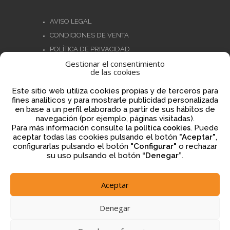
AVISO LEGAL
CONDICIONES DE VENTA
POLÍTICA DE PRIVACIDAD
Gestionar el consentimiento
POLÍTICA DE COOKIES
de las cookies
NORMATIVA AJEDREZ CON CABEZA
Este sitio web utiliza cookies propias y de terceros para
fines analíticos y para mostrarle publicidad personalizada
en base a un perfil elaborado a partir de sus hábitos de
navegación (por ejemplo, páginas visitadas).
Financiado por la Unión Europea – NextGenerationEU
Para más información consulte la
. Puede
política cookies
aceptar todas las cookies pulsando el botón
"Aceptar"
,
configurarlas pulsando el botón
"Configurar"
o rechazar
su uso pulsando el botón
“Denegar”
.
Aceptar
2026 © ajedrezconcabeza.com
Denegar