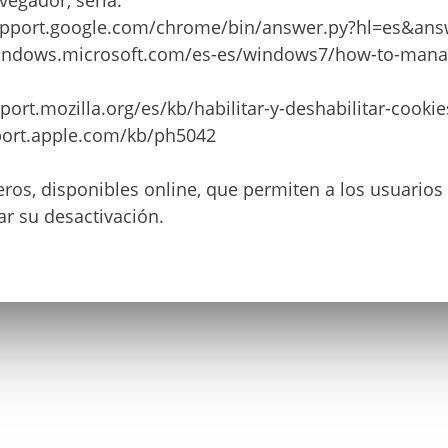
vegador, sería:
upport.google.com/chrome/bin/answer.py?hl=es&an
/windows.microsoft.com/es-es/windows7/how-to-manag
pport.mozilla.org/es/kb/habilitar-y-deshabilitar-cookie
pport.apple.com/kb/ph5042
ros, disponibles online, que permiten a los usuarios
ar su desactivación.
¿JUGAMOS?