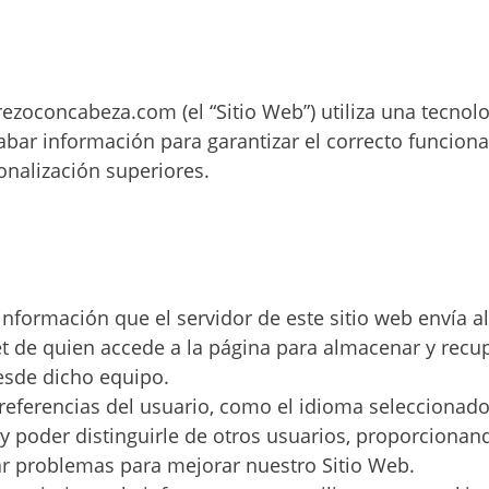
ARMAGGEDÓN
2026
2026
AJEDREZ CON
CABEZA – 4 DE
JULIO ¡AJEDREZ
1
11
EN CHAMBERÍ!
ezoconcabeza.com (el “Sitio Web”) utiliza una tecno
TORNEO DE
JUNIO
MAYO
cabar información para garantizar el correcto funcion
AJEDREZ PARA
2026
2026
onalización superiores.
TODAS LAS
EDADES Y
NIVELES – 13 DE
30
30
JUNIO
TORNEO PARA
ABRIL
ABRIL
TODAS LAS
2026
2026
EDADES Y
nformación que el servidor de este sitio web envía al
NIVELES –
 de quien accede a la página para almacenar y recup
AJEDREZ CON
27
16
CABEZA 23 DE
esde dicho equipo.
MAYO
preferencias del usuario, como el idioma seleccionad
CAMPAMENTO DE
ABRIL
MARZO
VERANO AJEDREZ
2026
2026
 y poder distinguirle de otros usuarios, proporciona
CON CABEZA 2026
car problemas para mejorar nuestro Sitio Web.