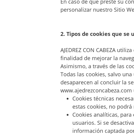
En caso de que preste su con
0. INICIO LA
personalizar nuestro Sitio W
SEMANA DEL 11 DE
MAYO
2. Tipos de cookies que se 
AJEDREZ CON CABEZA utiliza di
finalidad de mejorar la navega
Asimismo, a través de las c
Todas las cookies, salvo una 
desaparecen al concluir la se
www.ajedrezconcabeza.com uti
Cookies técnicas necesar
estas cookies, no podrá 
Cookies analíticas, para
usuarios. Si se desactiv
información captada por