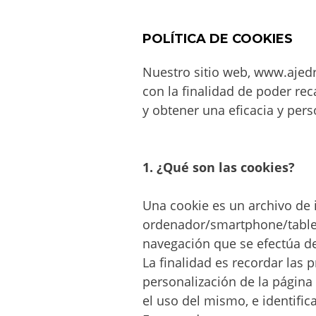
COMUNIDAD
2026
AJEDREZ CON
CABEZA. BUEN
POLÍTICA DE COOKIES
VERANO Y
1
¡HASTA
Nuestro sitio web, www.ajedr
SEPTIEMBRE!
BOLETÍN
JUNIO
con la finalidad de poder re
COMUNIDAD
2026
y obtener una eficacia y pers
AJEDREZ CON
CABEZA – JUNIO
2026
4
1. ¿Qué son las cookies?
BOLETÍN MAYO
MAYO
2026 –
2026
COMUNIDAD
Una cookie es un archivo de i
AJEDREZ CON
ordenador/smartphone/tablet
CABEZA
29
navegación que se efectúa d
La finalidad es recordar las 
AJEDREZ
ABRIL
INICIACIÓN PARA
2026
personalización de la página
ADULTOS -CURSO
el uso del mismo, e identifi
DE AJEDREZ
APRENDE DESDE