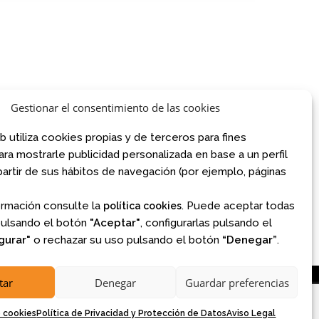
AVISO LEGAL
CONDICIONES DE VENTA
Gestionar el consentimiento de las cookies
POLÍTICA DE PRIVACIDAD
.com
POLÍTICA DE COOKIES
om
b utiliza cookies propias y de terceros para fines
NORMATIVA AJEDREZ CON CABEZA
para mostrarle publicidad personalizada en base a un perfil
artir de sus hábitos de navegación (por ejemplo, páginas
Financiado por la Unión Europea – NextGenerationEU
ormación consulte la
. Puede aceptar todas
política cookies
pulsando el botón
"Aceptar"
, configurarlas pulsando el
gurar"
o rechazar su uso pulsando el botón
“Denegar”
.
tar
Denegar
Guardar preferencias
e cookies
Política de Privacidad y Protección de Datos
Aviso Legal