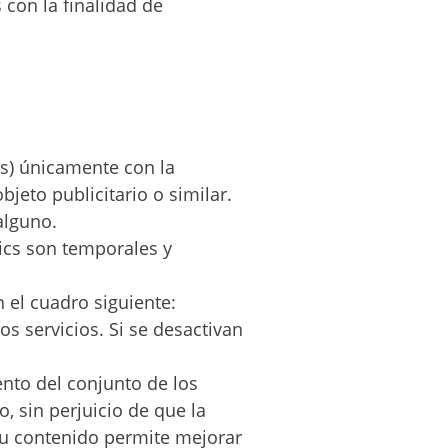
con la finalidad de
DE MARZO.
20.15H
es) únicamente con la
bjeto publicitario o similar.
alguno.
tics son temporales y
 el cuadro siguiente:
s servicios. Si se desactivan
ento del conjunto de los
, sin perjuicio de que la
su contenido permite mejorar