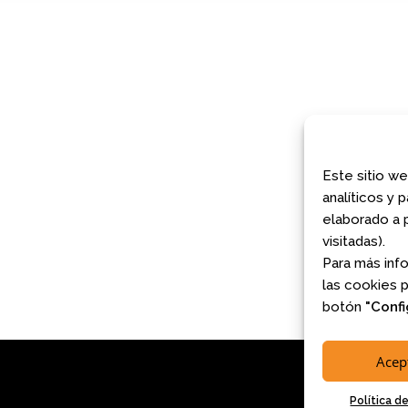
COMUNIDAD AJEDREZ CON ...
Avda. Filipinas 52, 28003
Madrid
maggedón Ajedrez con ...
Phone:
663 96 24 66
 A MIRAR EL ARTE: MADR...
E-Mail:
jugamos@ajedrezconcabeza
Web Site:
www.ajedrezconcabeza.c
COMUNIDAD AJEDREZ CON ...
Este sitio we
analíticos y 
E AJEDREZ PARA TODAS L...
elaborado a p
IENTO COGNITIVO – INFO...
visitadas).
MAYO 2026 – COMUNIDAD ...
Para más inf
ARA TODAS LAS EDADES Y...
las cookies 
botón
"Confi
Acep
2026 © ajedrezconcabeza.com
Política d