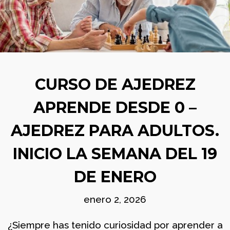
BOLETÍN
AGOSTO
COMUNIDAD
2026
AJEDREZ CON
CABEZA. BUEN
VERANO Y ¡HASTA
SEPTIEMBRE!
29
TORNEO ARMAGGEDÓN
JUNIO
AJEDREZ CON CABEZA
CURSO DE AJEDREZ
2026
– 4 DE JULIO ¡AJEDREZ
EN CHAMBERÍ!
APRENDE DESDE 0 –
2
AJEDREZ PARA ADULTOS.
APRENDER A MIRAR EL
JUNIO
ARTE: MADRID EN LA
2026
INICIO LA SEMANA DEL 19
SEGUNDA MITAD DEL
SIGLO XX
DE ENERO
1
BOLETÍN COMUNIDAD
JUNIO
enero 2, 2026
AJEDREZ CON CABEZA
2026
– JUNIO 2026
¿Siempre has tenido curiosidad por aprender a