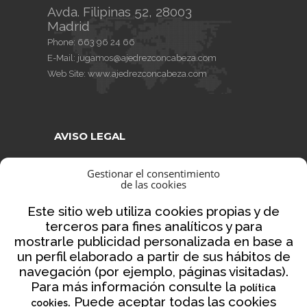
Avda. Filipinas 52, 28003
Madrid
Phone:
663 96 24 66
E-Mail:
jugamos@ajedrezconcabeza.com
Web Site:
www.ajedrezconcabeza.com
AVISO LEGAL
AVISO LEGAL
Gestionar el consentimiento
de las cookies
CONDICIONES DE VENTA
POLÍTICA DE PRIVACIDAD
Este sitio web utiliza cookies propias y de
terceros para fines analíticos y para
POLÍTICA DE COOKIES
mostrarle publicidad personalizada en base a
NORMATIVA AJEDREZ CON CABEZA
un perfil elaborado a partir de sus hábitos de
navegación (por ejemplo, páginas visitadas).
Para más información consulte la
política
. Puede aceptar todas las cookies
cookies