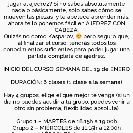
jugar al ajedrez? Si no sabes absolutamente
1
nada o básicamente, sólo sabes cómo se
mueven las piezas y te apetece aprender más,
TORNEO DE AJEDREZ
JUNIO
ahora te lo ponemos fácil en AJEDREZ CON
PARA TODAS LAS
2026
EDADES Y NIVELES – 13
CABEZA.
DE JUNIO
Quizás no como Kasparov,
pero seguro que,
al finalizar el curso, tendrás todos los
11
conocimientos suficientes para poder jugar una
ENTRENAMIENTO
partida completa de ajedrez.
MAYO
COGNITIVO –
2026
INFORMACIÓN
INICIO DEL CURSO: SEMANA DEL 19 de ENERO
GENERAL
DURACIÓN: 6 clases (1 clase a la semana)
4
BOLETÍN MAYO 2026 –
MAYO
Hay 4 grupos, elige el que mejor te venga (si un
COMUNIDAD AJEDREZ
2026
día no puedes acudir a tu grupo, puedes venir a
CON CABEZA
otro sin problema, flexibilidad absoluta)
Grupo 1 – MARTES de 18.15h a 19.00h
30
Grupo 2 – MIÉRCOLES de 11.15h a 12.00h
TORNEO PARA TODAS
ABRIL