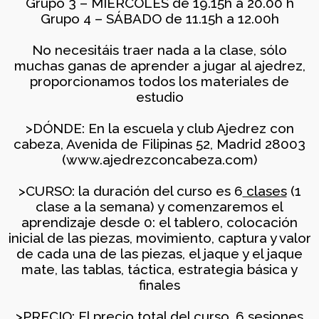
Grupo 3 – MIÉRCOLES de 19.15h a 20.00 h
LAS EDADES Y NIVELES
2026
– AJEDREZ CON CABEZA
Grupo 4 – SÁBADO de 11.15h a 12.00h
23 DE MAYO
No necesitáis traer nada a la clase, sólo
30
muchas ganas de aprender a jugar al ajedrez,
APRENDER A MIRAR EL
proporcionamos todos los materiales de
ABRIL
ARTE: LA ABSTRACCIÓN
estudio
2026
GEOMÉTRICA: PIET
MONDRIAN (Y VISITA AL
>DÓNDE: En la escuela y club Ajedrez con
MONASTERIO DEL
cabeza, Avenida de Filipinas 52, Madrid 28003
PAULAR)
29
(www.ajedrezconcabeza.com)
AJEDREZ INICIACIÓN
ABRIL
PARA ADULTOS -CURSO
2026
>CURSO: la duración del curso es 6
clases
(1
DE AJEDREZ APRENDE
clase a la semana) y comenzaremos el
DESDE 0. INICIO LA
SEMANA DEL 11 DE
aprendizaje desde 0: el tablero, colocación
MAYO
inicial de las piezas, movimiento, captura y valor
27
de cada una de las piezas, el jaque y el jaque
CAMPAMENTO DE
ABRIL
mate, las tablas, táctica, estrategia básica y
VERANO AJEDREZ CON
2026
CABEZA 2026
finales
>PRECIO: El precio total del curso, 6 sesiones