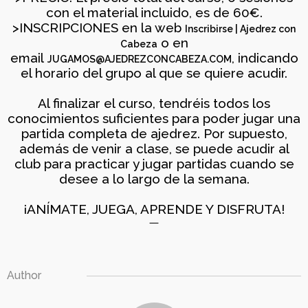
16
con el material incluido, es de 60€.
>INSCRIPCIONES en la web
EL DESAFÍO
MARZO
Inscribirse | Ajedrez con
PSICOLÓGICO DE
o en
2026
Cabeza
JUGAR CON
email
, indicando
JUGAMOS@AJEDREZCONCABEZA.COM
DIFERENCIA DE ELO –
el horario del grupo al que se quiere acudir.
LUNES 16 DE MARZO.
20.15H
Al finalizar el curso, tendréis todos los
conocimientos suficientes para poder jugar una
partida completa de ajedrez. Por supuesto,
además de venir a clase, se puede acudir al
club para practicar y jugar partidas cuando se
desee a lo largo de la semana.
¡ANÍMATE, JUEGA, APRENDE Y DISFRUTA!
—
Author