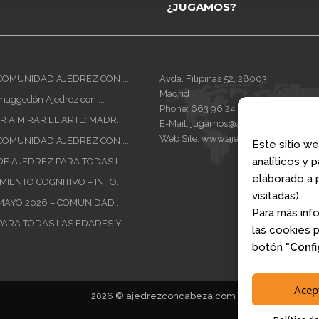
¿JUGAMOS?
COMUNIDAD AJEDREZ CON ...
Avda. Filipinas 52, 28003
Madrid
maggedón Ajedrez con ...
Phone:
663 96 24 66
 A MIRAR EL ARTE: MADR...
E-Mail:
jugamos@ajedrezconcabeza
Web Site:
www.ajedrezconcabeza.c
COMUNIDAD AJEDREZ CON ...
Este sitio we
analíticos y 
E AJEDREZ PARA TODAS L...
elaborado a p
IENTO COGNITIVO – INFO...
visitadas).
MAYO 2026 – COMUNIDAD ...
Para más inf
ARA TODAS LAS EDADES Y...
las cookies 
botón
"Confi
Acep
2026 © ajedrezconcabeza.com