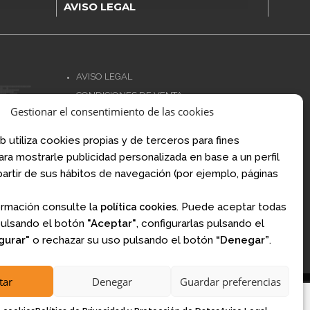
AVISO LEGAL
AVISO LEGAL
CONDICIONES DE VENTA
Gestionar el consentimiento de las cookies
POLÍTICA DE PRIVACIDAD
.com
POLÍTICA DE COOKIES
om
b utiliza cookies propias y de terceros para fines
NORMATIVA AJEDREZ CON CABEZA
para mostrarle publicidad personalizada en base a un perfil
artir de sus hábitos de navegación (por ejemplo, páginas
Financiado por la Unión Europea – NextGenerationEU
ormación consulte la
. Puede aceptar todas
política cookies
pulsando el botón
"Aceptar"
, configurarlas pulsando el
gurar"
o rechazar su uso pulsando el botón
“Denegar”
.
tar
Denegar
Guardar preferencias