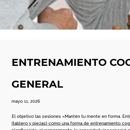
COMUNIDAD
2026
AJEDREZ CON
CABEZA. BUEN
VERANO Y
1
¡HASTA
SEPTIEMBRE!
BOLETÍN
JUNIO
COMUNIDAD
2026
AJEDREZ CON
CABEZA – JUNIO
2026
ENTRENAMIENTO COG
4
BOLETÍN MAYO
MAYO
2026 –
2026
GENERAL
COMUNIDAD
AJEDREZ CON
CABEZA
29
mayo 11, 2026
AJEDREZ
ABRIL
INICIACIÓN PARA
2026
El objetivo las sesiones «Mantén tu mente en forma. En
ADULTOS -CURSO
(tablero y piezas) como una forma de entrenamiento cog
DE AJEDREZ
APRENDE DESDE