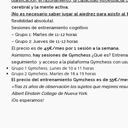
planificación, el razonamiento, la capacidad visoespacial 
0. INICIO LA
cerebral y la mente activa.
SEMANA DEL 11 DE
¡No es necesario saber jugar al ajedrez para asistir al t
MAYO
flexibilidad absoluta).
Sesiones de entrenamiento cognitivo
– Grupo 1: Martes de 11-12 horas
– Grupo 2: Jueves de 11-12 horas
El precio es de
45€/mes por 1 sesión a la semana.
Asimismo,
hay sesiones de Gymchess
¿Qué es? Entrenami
seguimiento y acceso a la plataforma Gymchess con usu
Grupo 1 Gymchess. Lunes de 10 a 11 horas
Grupo 2 Gymchess. Martes de 18 a 19 horas
El precio del entrenamiento Gymchess es de 55€/mes
«Tras 21 años de observación los sujetos que mejores resu
Albert Einstein College de Nueva York.
¡Os esperamos!