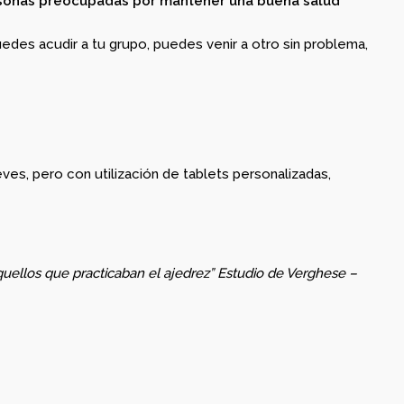
rsonas preocupadas por mantener una buena salud
DE MARZO.
20.15H
uedes acudir a tu grupo, puedes venir a otro sin problema,
es, pero con utilización de tablets personalizadas,
uellos que practicaban el ajedrez” Estudio de Verghese –