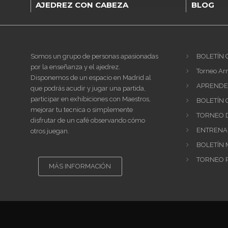
AJEDREZ CON CABEZA
BLOG
Somos un grupo de personas apasionadas
BOLETÍN 
por la enseñanza y el ajedrez.
Torneo Ar
Disponemos de un espacio en Madrid al
APRENDER
que podrás acudir y jugar una partida,
participar en exhibiciones con Maestros,
BOLETÍN 
mejorar tu tecnica o simplemente
TORNEO D
disfrutar de un café observando cómo
ENTRENAM
otros juegan.
BOLETÍN 
TORNEO P
MÁS INFORMACIÓN