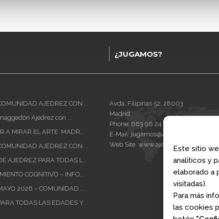
¿JUGAMOS?
COMUNIDAD AJEDREZ CON ...
Avda. Filipinas 52, 28003
Madrid
maggedón Ajedrez con ...
Phone:
663 96 24 66
 A MIRAR EL ARTE: MADR...
E-Mail:
jugamos@ajedrezconcabeza
Web Site:
www.ajedrezconcabeza.c
COMUNIDAD AJEDREZ CON ...
Este sitio we
analíticos y 
E AJEDREZ PARA TODAS L...
elaborado a p
IENTO COGNITIVO – INFO...
visitadas).
MAYO 2026 – COMUNIDAD ...
Para más inf
ARA TODAS LAS EDADES Y...
las cookies 