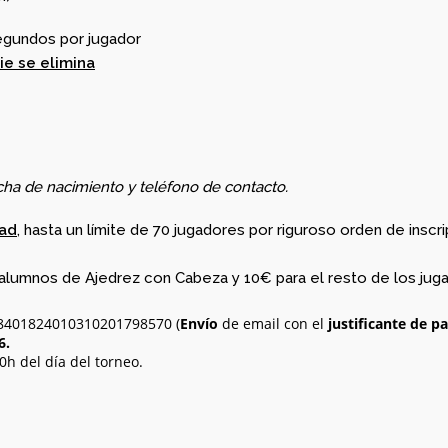
segundos por jugador
ie se elimina
cha de nacimiento y teléfono de contacto.
dad
, hasta un límite de 70 jugadores por riguroso orden de inscri
alumnos de Ajedrez con Cabeza y 10€ para el resto de los jugad
S8401824010310201798570 (
Envío
de email con el
justificante de p
6.
0h del día del torneo.