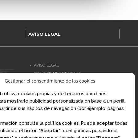
AVISO LEGAL
AVISO LEGAL
CONDICIONES DE VENTA
Gestionar el consentimiento de las cookies
POLÍTICA DE PRIVACIDAD
.com
POLÍTICA DE COOKIES
om
b utiliza cookies propias y de terceros para fines
NORMATIVA AJEDREZ CON CABEZA
para mostrarle publicidad personalizada en base a un perfil
artir de sus hábitos de navegación (por ejemplo, páginas
Financiado por la Unión Europea – NextGenerationEU
ormación consulte la
. Puede aceptar todas
política cookies
pulsando el botón
"Aceptar"
, configurarlas pulsando el