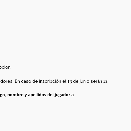
DE MARZO.
20.15H
pción.
ores. En caso de inscripción el 13 de junio serán 12
ago, nombre y apellidos del jugador a