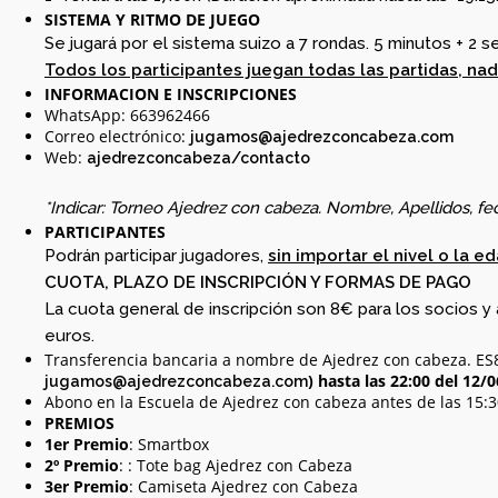
0. INICIO LA
SISTEMA Y RITMO DE JUEGO
SEMANA DEL 11 DE
Se jugará por el sistema suizo a 7 rondas. 5 minutos + 2 
MAYO
Todos los participantes juegan todas las partidas, nad
INFORMACION E INSCRIPCIONES
WhatsApp: 663962466
Correo electrónico:
jugamos@ajedrezconcabeza.com
Web:
ajedrezconcabeza/contacto
*Indicar: Torneo Ajedrez con cabeza. Nombre, Apellidos, fe
PARTICIPANTES
Podrán participar jugadores,
sin importar el nivel o la e
CUOTA, PLAZO DE INSCRIPCIÓN Y FORMAS DE PAGO
La cuota general de inscripción son 8€ para los socios y 
euros.
Transferencia bancaria a nombre de Ajedrez con cabeza. E
) hasta las 22:00 del 12/0
jugamos@ajedrezconcabeza.com
Abono en la Escuela de Ajedrez con cabeza antes de las 15:3
PREMIOS
1er Premio
: Smartbox
2º Premio
: : Tote bag Ajedrez con Cabeza
3er Premio
: Camiseta Ajedrez con Cabeza