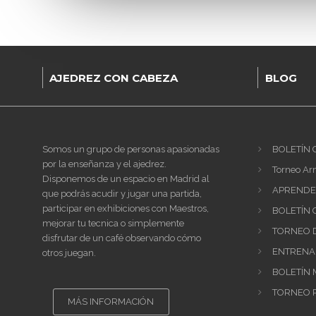
AJEDREZ CON CABEZA
BLOG
Somos un grupo de personas apasionadas
BOLETÍN 
por la enseñanza y el ajedrez.
Torneo Ar
Disponemos de un espacio en Madrid al
APRENDER
que podrás acudir y jugar una partida,
participar en exhibiciones con Maestros,
BOLETÍN 
mejorar tu tecnica o simplemente
TORNEO D
disfrutar de un café observando cómo
ENTRENAM
otros juegan.
BOLETÍN 
TORNEO P
MÁS INFORMACIÓN