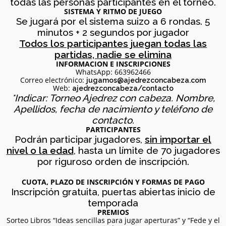
todas las personas participantes en el torneo.
SISTEMA Y RITMO DE JUEGO
1
Se jugará por el sistema suizo a 6 rondas. 5
TORNEO DE AJEDREZ
minutos + 2 segundos por jugador
JUNIO
PARA TODAS LAS
2026
Todos los participantes juegan todas las
EDADES Y NIVELES – 13
partidas, nadie se elimina
DE JUNIO
INFORMACION E INSCRIPCIONES
WhatsApp: 663962466
11
Correo electrónico:
jugamos@ajedrezconcabeza.com
Web:
ajedrezconcabeza/contacto
ENTRENAMIENTO
MAYO
*Indicar: Torneo Ajedrez con cabeza. Nombre,
COGNITIVO –
2026
Apellidos, fecha de nacimiento y teléfono de
INFORMACIÓN
contacto.
GENERAL
PARTICIPANTES
Podrán participar jugadores,
sin importar el
4
nivel o la edad
, hasta un límite de 70 jugadores
BOLETÍN MAYO 2026 –
MAYO
por riguroso orden de inscripción.
COMUNIDAD AJEDREZ
2026
CON CABEZA
CUOTA, PLAZO DE INSCRIPCIÓN Y FORMAS DE PAGO
Inscripción gratuita, puertas abiertas inicio de
temporada
30
PREMIOS
TORNEO PARA TODAS
Sorteo Libros “Ideas sencillas para jugar aperturas” y “Fede y el
ABRIL