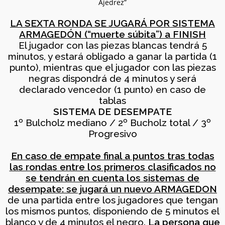
LAS EDADES Y NIVELES
Ajedrez”
2026
– AJEDREZ CON CABEZA
23 DE MAYO
LA SEXTA RONDA SE JUGARÁ POR SISTEMA
ARMAGEDÓN (“muerte súbita”) a FINISH
30
El jugador con las piezas blancas tendrá 5
minutos, y estará obligado a ganar la partida (1
APRENDER A MIRAR EL
ABRIL
ARTE: LA ABSTRACCIÓN
punto), mientras que el jugador con las piezas
2026
GEOMÉTRICA: PIET
negras dispondrá de 4 minutos y será
MONDRIAN (Y VISITA AL
declarado vencedor (1 punto) en caso de
MONASTERIO DEL
tablas
PAULAR)
29
SISTEMA DE DESEMPATE
AJEDREZ INICIACIÓN
ABRIL
1º Bulcholz mediano / 2º Bucholz total / 3º
PARA ADULTOS -CURSO
2026
Progresivo
DE AJEDREZ APRENDE
DESDE 0. INICIO LA
En caso de empate final a puntos tras todas
SEMANA DEL 11 DE
MAYO
las rondas entre los primeros clasificados no
27
se tendrán en cuenta los sistemas de
CAMPAMENTO DE
ABRIL
desempate: se jugará un nuevo
ARMAGEDON
VERANO AJEDREZ CON
2026
de una partida entre los jugadores que tengan
CABEZA 2026
los mismos puntos, disponiendo de 5 minutos el
blanco y de 4 minutos el negro.
La persona que