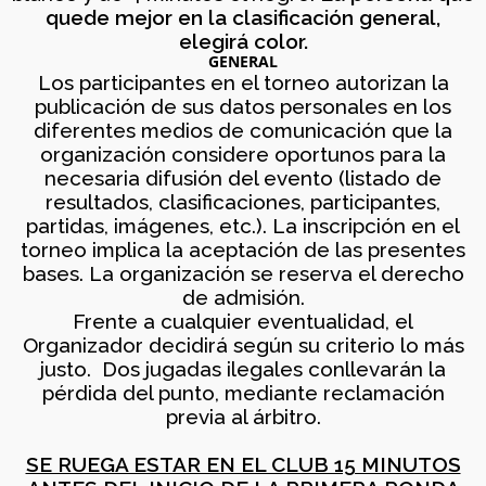
16
quede mejor en la clasificación general,
elegirá color.
EL DESAFÍO
MARZO
PSICOLÓGICO DE
GENERAL
2026
Los participantes en el torneo autorizan la
JUGAR CON
DIFERENCIA DE ELO –
publicación de sus datos personales en los
LUNES 16 DE MARZO.
diferentes medios de comunicación que la
20.15H
organización considere oportunos para la
necesaria difusión del evento (listado de
resultados, clasificaciones, participantes,
partidas, imágenes, etc.). La inscripción en el
torneo implica la aceptación de las presentes
bases. La organización se reserva el derecho
de admisión.
Frente a cualquier eventualidad, el
Organizador decidirá según su criterio lo más
justo. Dos jugadas ilegales conllevarán la
pérdida del punto, mediante reclamación
previa al árbitro.
SE RUEGA ESTAR EN EL CLUB 15 MINUTOS