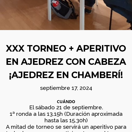
BOLETÍN
AGOSTO
COMUNIDAD
2026
AJEDREZ CON
CABEZA. BUEN
VERANO Y ¡HASTA
SEPTIEMBRE!
29
TORNEO ARMAGGEDÓN
JUNIO
AJEDREZ CON CABEZA
XXX TORNEO + APERITIVO
2026
– 4 DE JULIO ¡AJEDREZ
EN CHAMBERÍ!
EN AJEDREZ CON CABEZA
2
¡AJEDREZ EN CHAMBERÍ!
APRENDER A MIRAR EL
JUNIO
ARTE: MADRID EN LA
2026
SEGUNDA MITAD DEL
septiembre 17, 2024
SIGLO XX
CUÁNDO
1
El sábado 21 de septiembre.
BOLETÍN COMUNIDAD
1ª ronda a las 13.15h (Duración aproximada
JUNIO
AJEDREZ CON CABEZA
2026
hasta las 15.30h)
– JUNIO 2026
A mitad de torneo se servirá un aperitivo para