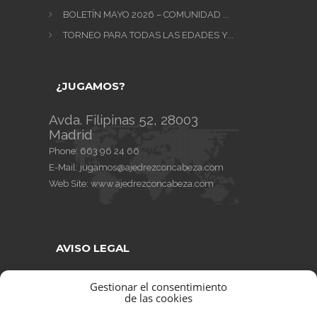
BOLETÍN MAYO 2026 – COMUNIDAD ...
TORNEO PARA TODAS LAS EDADES Y...
¿JUGAMOS?
Avda. Filipinas 52, 28003
Madrid
Phone:
663 96 24 66
E-Mail:
jugamos@ajedrezconcabeza.com
Web Site:
www.ajedrezconcabeza.com
AVISO LEGAL
AVISO LEGAL
Gestionar el consentimiento
de las cookies
CONDICIONES DE VENTA