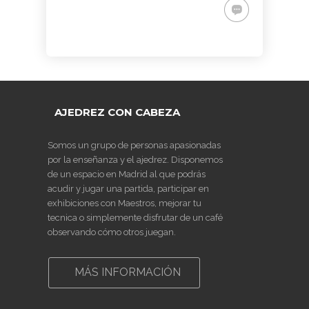
PARA
AJEDREZ CON
DE JUGAR
CON
DEL PAULAR)
ADULTOS -
CABEZA 2026
CON
CABEZA
CURSO DE
DIFERENCIA
23 DE
AJEDREZ
DE ELO –
MAYO
APRENDE
LUNES 16 DE
DESDE 0.
MARZO.
INICIO LA
20.15H
SEMANA
DEL 11 DE
AJEDREZ CON CABEZA
MAYO
Somos un grupo de personas apasionadas
por la enseñanza y el ajedrez. Disponemos
de un espacio en Madrid al que podrás
acudir y jugar una partida, participar en
exhibiciones con Maestros, mejorar tu
tecnica o simplemente disfrutar de un café
observando cómo otros juegan.
MÁS INFORMACIÓN