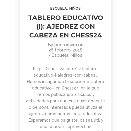
AGOSTO
JUNIO
JUNIO
,
ESCUELA
NIÑOS
2026
2026
2026
BOLETÍN
TORNEO
APRENDER
TABLERO EDUCATIVO
COMUNIDAD
ARMAGGEDÓN
A MIRAR
AJEDREZ
AJEDREZ CON
EL ARTE:
(I): AJEDREZ CON
CON
CABEZA – 4 DE
MADRID
1
1
11
CABEZA.
CABEZA EN CHESS24
JULIO
EN LA
BUEN
¡AJEDREZ EN
SEGUNDA
JUNIO
JUNIO
MAYO
VERANO Y
CHAMBERÍ!
MITAD DEL
By
pedromvm
on
2026
2026
2026
BOLETÍN
TORNEO
ENTRENAMIENTO
¡HASTA
SIGLO XX
26 febrero, 2018
COMUNIDAD
DE
COGNITIVO –
SEPTIEMBRE!
-
Escuela
,
Niños
AJEDREZ
AJEDREZ
INFORMACIÓN
CON
PARA
GENERAL
4
30
30
https://chess24.com/…/tablero-
CABEZA –
TODAS
educativo-i-ajedrez-con-cabez…
JUNIO 2026
LAS
MAYO
ABRIL
ABRIL
EDADES
Hemos inaugurado la sección «Tablero
2026
2026
2026
BOLETÍN
TORNEO
APRENDER A
Y
educativo» en Chess24, en la que
MAYO 2026 –
PARA
MIRAR EL
NIVELES
iremos publicando artículos y
COMUNIDAD
TODAS
ARTE: LA
– 13 DE
actividades para que cualquier docente
AJEDREZ
LAS
ABSTRACCIÓN
JUNIO
29
27
16
CON
EDADES
GEOMÉTRICA:
o persona interesada pueda utiliza el
CABEZA
Y
PIET
ABRIL
ABRIL
MARZO
ajedrez como herramienta educativa
NIVELES
MONDRIAN (Y
2026
2026
2026
¡Esperamos que os guste, os sea útil y
AJEDREZ
CAMPAMENTO
EL DESAFÍO
–
VISITA AL
que lo podáis aprovechar!
INICIACIÓN
DE VERANO
PSICOLÓGICO
AJEDREZ
MONASTERIO