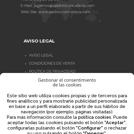
E-Mail:
jugamos@ajedrezconcabeza.com
Web Site:
www.ajedrezconcabeza.com
AVISO LEGAL
AVISO LEGAL
CONDICIONES DE VENTA
POLÍTICA DE PRIVACIDAD
Gestionar el consentimiento
POLÍTICA DE COOKIES
de las cookies
NORMATIVA AJEDREZ CON CABEZA
Este sitio web utiliza cookies propias y de terceros para
fines analíticos y para mostrarle publicidad personalizada
en base a un perfil elaborado a partir de sus hábitos de
navegación (por ejemplo, páginas visitadas).
Financiado por la Unión Europea – NextGenerationEU
Para más información consulte la
. Puede
política cookies
aceptar todas las cookies pulsando el botón
"Aceptar"
,
configurarlas pulsando el botón
"Configurar"
o rechazar
su uso pulsando el botón
“Denegar”
.