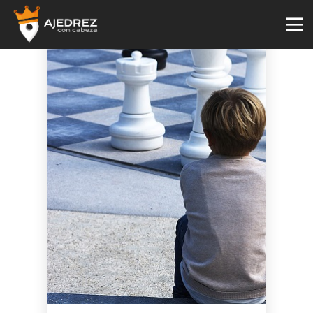
4
29
2