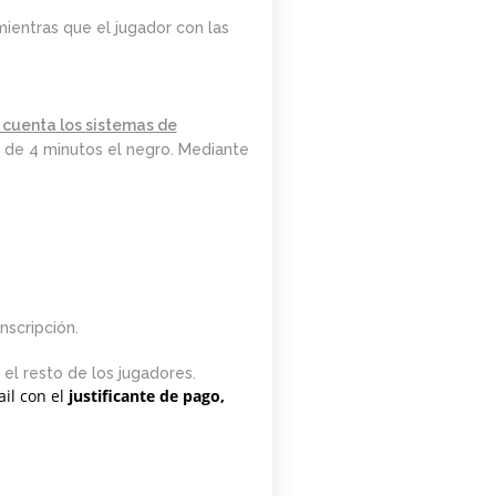
DE MARZO.
mientras que el jugador con las
20.15H
n cuenta los sistemas de
y de 4 minutos el negro. Mediante
nscripción.
el resto de los jugadores.
il con el
justificante de pago,