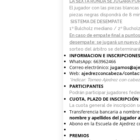
LA SEXTA RONDA SE JUGARÁ POR 
0. INICIO LA
El jugador con las piezas blancas
SEMANA DEL 11 DE
piezas negras dispondrá de 8 min
MAYO
SISTEMA DE DESEMPATE
1º Bulcholz mediano / 2º Bucholz
En caso de empate final a puntos 
desempate: se jugará un nuevo
sorteo del árbitro se determinar
INFORMACION E INSCRIPCIONE
WhatsApp: 663962466
Correo electrónico:
jugamos@aje
Web:
ajedrezconcabeza/contac
*Indicar: Torneo Ajedrez con cabe
PARTICIPANTES
Podrán participar jugadores feder
CUOTA, PLAZO DE INSCRIPCIÓN
La cuota general de inscripción 
Transferencia bancaria a nombre
nombre y apellidos del jugador 
Abono en la Escuela de Ajedrez c
PREMIOS