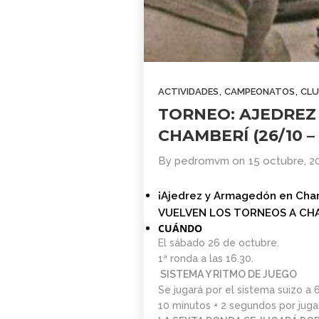
COMUNIDAD
2026
AJEDREZ CON
CABEZA. BUEN
VERANO Y
1
¡HASTA
SEPTIEMBRE!
BOLETÍN
JUNIO
,
,
ACTIVIDADES
CAMPEONATOS
CLU
COMUNIDAD
2026
TORNEO: AJEDREZ
AJEDREZ CON
CABEZA – JUNIO
CHAMBERÍ (26/10 –
2026
4
By
pedromvm
on
15 octubre, 2
BOLETÍN MAYO
MAYO
2026 –
2026
¡Ajedrez y Armagedón en Cha
COMUNIDAD
VUELVEN LOS TORNEOS A CH
AJEDREZ CON
CUÁNDO
CABEZA
29
El sábado 26 de octubre.
1ª ronda a las 16.30.
AJEDREZ
ABRIL
SISTEMA Y RITMO DE JUEGO
INICIACIÓN PARA
2026
Se jugará por el sistema suizo a 
ADULTOS -CURSO
DE AJEDREZ
10 minutos + 2 segundos por jug
APRENDE DESDE