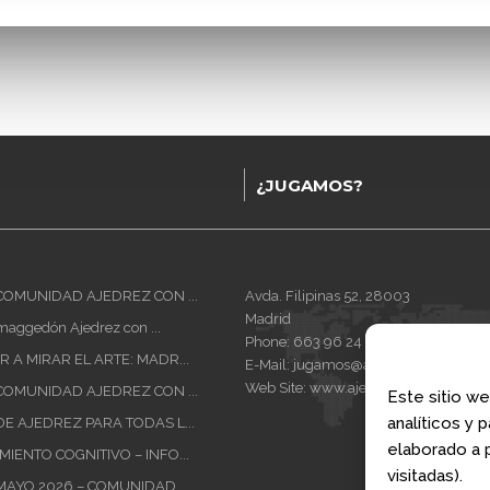
¿JUGAMOS?
COMUNIDAD AJEDREZ CON ...
Avda. Filipinas 52, 28003
Madrid
maggedón Ajedrez con ...
Phone:
663 96 24 66
 A MIRAR EL ARTE: MADR...
E-Mail:
jugamos@ajedrezconcabeza
Web Site:
www.ajedrezconcabeza.c
COMUNIDAD AJEDREZ CON ...
Este sitio we
analíticos y 
E AJEDREZ PARA TODAS L...
elaborado a p
IENTO COGNITIVO – INFO...
visitadas).
MAYO 2026 – COMUNIDAD ...