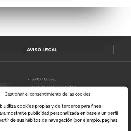
AVISO LEGAL
AVISO LEGAL
CONDICIONES DE VENTA
Gestionar el consentimiento de las cookies
POLÍTICA DE PRIVACIDAD
.com
POLÍTICA DE COOKIES
om
b utiliza cookies propias y de terceros para fines
NORMATIVA AJEDREZ CON CABEZA
para mostrarle publicidad personalizada en base a un perfil
artir de sus hábitos de navegación (por ejemplo, páginas
Financiado por la Unión Europea – NextGenerationEU