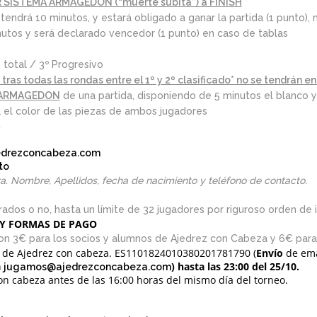
SISTEMA ARMAGEDÓN (“muerte súbita”) a FINISH
 tendrá 10 minutos, y estará obligado a ganar la partida (1 punto), 
utos y será declarado vencedor (1 punto) en caso de tablas
 total / 3º Progresivo
tras todas las rondas entre el 1º y 2º clasificado* no se tendrán e
ARMAGEDON
de una partida, disponiendo de 5 minutos el blanco 
á el color de las piezas de ambos jugadores
S
drezconcabeza.com
to
za. Nombre, Apellidos, fecha de nacimiento y teléfono de contacto.
ados o no, hasta un límite de 32 jugadores por riguroso orden de i
 Y FORMAS DE PAGO
son 3€ para los socios y alumnos de Ajedrez con Cabeza y 6€ para 
 de Ajedrez con cabeza. ES1101824010380201781790 (
Envío
de ema
a
) hasta las 23:00 del 25/10.
jugamos@ajedrezconcabeza.com
on cabeza antes de las 16:00 horas del mismo día del torneo.