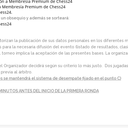
ción a Membresía Premium de Chess24
n a Membresía Premium de Chess24
hess24.
n un obsequio y además se sorteará
:
hess24
utorizan la publicación de sus datos personales en los diferentes
para la necesaria difusión del evento (listado de resultados, clasif
n el torneo implica la aceptación de las presentes bases. La organi
el Organizador decidirá según su criterio lo más justo. Dos jugadas
revia al árbitro.
tes se mantendrá el sistema de desempate fijado en el punto C)
 MINUTOS ANTES DEL INICIO DE LA PRIMERA RONDA