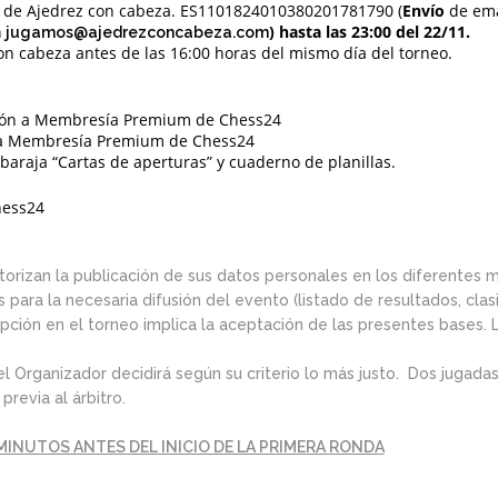
 de Ajedrez con cabeza. ES1101824010380201781790 (
Envío
de ema
a
) hasta las 23:00 del 22/11.
jugamos@ajedrezconcabeza.com
on cabeza antes de las 16:00 horas del mismo día del torneo.
ción a Membresía Premium de Chess24
n a Membresía Premium de Chess24
: baraja “Cartas de aperturas” y cuaderno de planillas.
hess24
utorizan la publicación de sus datos personales en los diferentes
para la necesaria difusión del evento (listado de resultados, clasif
cripción en el torneo implica la aceptación de las presentes bases. 
el Organizador decidirá según su criterio lo más justo. Dos jugadas
revia al árbitro.
 MINUTOS ANTES DEL INICIO DE LA PRIMERA RONDA