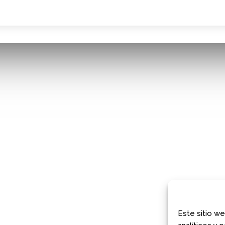
¿JUGAMOS?
COMUNIDAD AJEDREZ CON ...
Avda. Filipinas 52, 28003
Madrid
maggedón Ajedrez con ...
Phone:
663 96 24 66
 A MIRAR EL ARTE: MADR...
E-Mail:
jugamos@ajedrezconcabeza
Web Site:
www.ajedrezconcabeza.c
COMUNIDAD AJEDREZ CON ...
Este sitio we