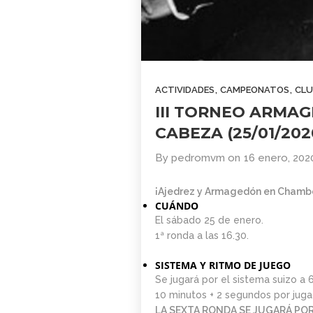
COMUNIDAD
2026
AJEDREZ CON
CABEZA. BUEN
VERANO Y
1
¡HASTA
SEPTIEMBRE!
BOLETÍN
JUNIO
,
,
ACTIVIDADES
CAMPEONATOS
CLU
COMUNIDAD
2026
III TORNEO ARMA
AJEDREZ CON
CABEZA – JUNIO
CABEZA (25/01/202
2026
4
By
pedromvm
on
16 enero, 202
BOLETÍN MAYO
MAYO
2026 –
2026
¡Ajedrez y Armagedón en Chambe
COMUNIDAD
CUÁNDO
AJEDREZ CON
El sábado 25 de enero.
CABEZA
29
1ª ronda a las 16.30.
AJEDREZ
ABRIL
SISTEMA Y RITMO DE JUEGO
INICIACIÓN PARA
2026
Se jugará por el sistema suizo a 
ADULTOS -CURSO
10 minutos + 2 segundos por jug
DE AJEDREZ
LA SEXTA RONDA SE JUGARÁ POR 
APRENDE DESDE