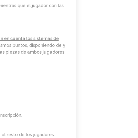
DE MARZO.
mientras que el jugador con las
20.15H
án en cuenta los sistemas de
ismos puntos, disponiendo de 5
 las piezas de ambos jugadores
nscripción.
el resto de los jugadores.