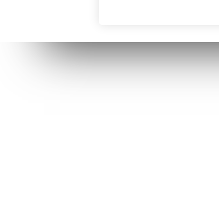
AJEDREZ CON CABEZA
BLOG
Somos un grupo de personas apasionadas
BOLETÍN 
por la enseñanza y el ajedrez.
Torneo Ar
Disponemos de un espacio en Madrid al
APRENDER
que podrás acudir y jugar una partida,
participar en exhibiciones con Maestros,
BOLETÍN 
mejorar tu tecnica o simplemente