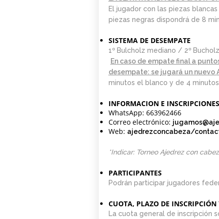
0. INICIO LA
El jugador con las piezas blancas
SEMANA DEL 11 DE
piezas negras dispondrá de 8 min
MAYO
SISTEMA DE DESEMPATE
1º Bulcholz mediano / 2º Bucholz
En caso de empate final a puntos
desempate: se jugará un nuevo
minutos el blanco y de 4 minutos
INFORMACION E INSCRIPCIONE
WhatsApp: 663962466
Correo electrónico:
jugamos@aje
Web:
ajedrezconcabeza/contac
*Indicar: Torneo Ajedrez con cabe
PARTICIPANTES
Podrán participar jugadores feder
CUOTA, PLAZO DE INSCRIPCIÓN
La cuota general de inscripción 