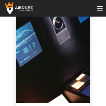
4
29
2