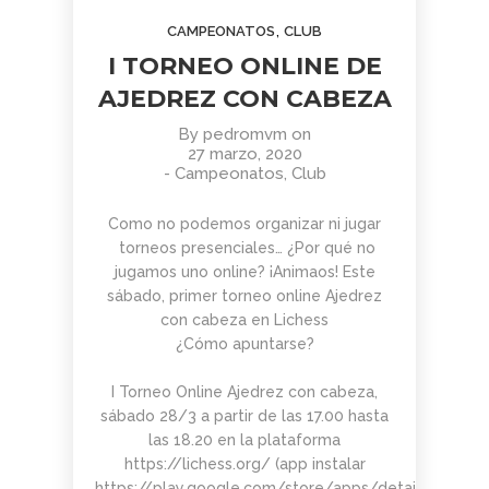
AGOSTO
JUNIO
JUNIO
,
CAMPEONATOS
CLUB
2026
2026
2026
BOLETÍN
TORNEO
APRENDER
I TORNEO ONLINE DE
COMUNIDAD
ARMAGGEDÓN
A MIRAR
AJEDREZ
AJEDREZ CON
EL ARTE:
AJEDREZ CON CABEZA
CON
CABEZA – 4 DE
MADRID
1
1
11
CABEZA.
JULIO
EN LA
By
pedromvm
on
BUEN
¡AJEDREZ EN
SEGUNDA
JUNIO
JUNIO
MAYO
27 marzo, 2020
VERANO Y
CHAMBERÍ!
MITAD DEL
2026
2026
2026
-
Campeonatos
,
Club
BOLETÍN
TORNEO
ENTRENAMIENTO
¡HASTA
SIGLO XX
COMUNIDAD
DE
COGNITIVO –
SEPTIEMBRE!
AJEDREZ
AJEDREZ
INFORMACIÓN
Como no podemos organizar ni jugar
CON
PARA
GENERAL
torneos presenciales… ¿Por qué no
4
30
30
CABEZA –
TODAS
jugamos uno online? ¡Animaos! Este
JUNIO 2026
LAS
MAYO
ABRIL
ABRIL
sábado, primer torneo online Ajedrez
EDADES
2026
2026
2026
BOLETÍN
con cabeza en Lichess
TORNEO
APRENDER A
Y
MAYO 2026 –
PARA
MIRAR EL
NIVELES
¿Cómo apuntarse?
COMUNIDAD
TODAS
ARTE: LA
– 13 DE
AJEDREZ
LAS
ABSTRACCIÓN
JUNIO
29
27
16
I Torneo Online Ajedrez con cabeza,
CON
EDADES
GEOMÉTRICA:
sábado 28/3 a partir de las 17.00 hasta
CABEZA
Y
PIET
ABRIL
ABRIL
MARZO
NIVELES
MONDRIAN (Y
las 18.20 en la plataforma
2026
2026
2026
AJEDREZ
CAMPAMENTO
EL DESAFÍO
–
VISITA AL
https://lichess.org/ (app instalar
INICIACIÓN
DE VERANO
PSICOLÓGICO
AJEDREZ
MONASTERIO
https://play.google.com/store/apps/details?