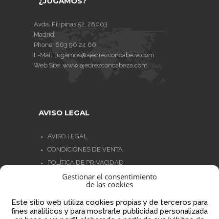
¿JUGAMOS?
Avda. Filipinas 52, 28003
Madrid
Phone:
663 96 24 66
E-Mail:
jugamos@ajedrezconcabeza.com
Web Site:
www.ajedrezconcabeza.com
AVISO LEGAL
AVISO LEGAL
CONDICIONES DE VENTA
POLÍTICA DE PRIVACIDAD
Gestionar el consentimiento
POLÍTICA DE COOKIES
de las cookies
NORMATIVA AJEDREZ CON CABEZA
Este sitio web utiliza cookies propias y de terceros para
fines analíticos y para mostrarle publicidad personalizada