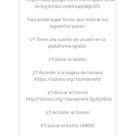
PARA
AJEDREZ CON
DE JUGAR
CON
DEL PAULAR)
id=org.lichess.mobileapp&gl=ES)
ADULTOS -
CABEZA 2026
CON
CABEZA
CURSO DE
DIFERENCIA
23 DE
AJEDREZ
DE ELO –
MAYO
Para poder jugar tenéis que realizar los
APRENDE
LUNES 16 DE
siguientes pasos:
DESDE 0.
MARZO.
INICIO LA
20.15H
1º) Tener una cuenta de usuario en la
SEMANA
DEL 11 DE
plataforma (gratis).
MAYO
2º) Iniciar la sesión.
3º) Acceder a la página de torneos
(https://lichess.org/tournament)
4º) Buscar el torneo
http://lichess.org/tournament/gyR5HKk0
5º) Acceder al torneo
6º) pulsar el botón UNIRSE