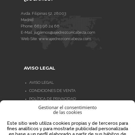
Avda. Filipinas 52, 28003
Madrid
Phone:
663 96 24 66
E-Mail:
jugamos@ajedrezconcabeza.com
Web Site:
www.ajedrezconcabeza.com
AVISO LEGAL
AVISO LEGAL
CONDICIONES DE VENTA
POLÍTICA DE PRIVACIDAD
Gestionar el consentimiento
POLÍTICA DE COOKIES
de las cookies
NORMATIVA AJEDREZ CON CABEZA
Este sitio web utiliza cookies propias y de terceros para
fines analíticos y para mostrarle publicidad personalizada
en base a un perfil elaborado a partir de sus hábitos de