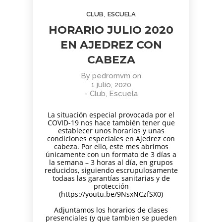
AGOSTO
JUNIO
JUNIO
,
CLUB
ESCUELA
2026
2026
2026
BOLETÍN
TORNEO
APRENDER
HORARIO JULIO 2020
COMUNIDAD
ARMAGGEDÓN
A MIRAR
AJEDREZ
AJEDREZ CON
EL ARTE:
EN AJEDREZ CON
CON
CABEZA – 4 DE
MADRID
1
1
11
CABEZA.
CABEZA
JULIO
EN LA
BUEN
¡AJEDREZ EN
SEGUNDA
JUNIO
JUNIO
MAYO
VERANO Y
CHAMBERÍ!
MITAD DEL
By
pedromvm
on
2026
2026
2026
BOLETÍN
TORNEO
ENTRENAMIENTO
¡HASTA
SIGLO XX
1 julio, 2020
COMUNIDAD
DE
COGNITIVO –
SEPTIEMBRE!
-
Club
,
Escuela
AJEDREZ
AJEDREZ
INFORMACIÓN
CON
PARA
GENERAL
4
30
30
La situación especial provocada por el
CABEZA –
TODAS
COVID-19 nos hace también tener que
JUNIO 2026
LAS
MAYO
ABRIL
ABRIL
establecer unos horarios y unas
EDADES
condiciones especiales en Ajedrez con
2026
2026
2026
BOLETÍN
TORNEO
APRENDER A
cabeza. Por ello, este mes abrimos
Y
únicamente con un formato de 3 días a
MAYO 2026 –
PARA
MIRAR EL
NIVELES
la semana – 3 horas al día, en grupos
COMUNIDAD
TODAS
ARTE: LA
– 13 DE
reducidos, siguiendo escrupulosamente
AJEDREZ
LAS
ABSTRACCIÓN
JUNIO
29
27
16
todaas las garantías sanitarias y de
CON
EDADES
GEOMÉTRICA:
protección
CABEZA
Y
PIET
ABRIL
ABRIL
MARZO
(https://youtu.be/9NsxNCzfSX0)
NIVELES
MONDRIAN (Y
2026
2026
2026
AJEDREZ
CAMPAMENTO
EL DESAFÍO
–
VISITA AL
Adjuntamos los horarios de clases
INICIACIÓN
DE VERANO
PSICOLÓGICO
AJEDREZ
MONASTERIO
presenciales (y que tambien se pueden