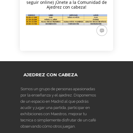
seguir online) ¡Únete a la Comunidad de
PARA
AJEDREZ CON
DE JUGAR
CON
DEL PAULAR)
Ajedrez con cabeza!
ADULTOS -
CABEZA 2026
CON
CABEZA
CURSO DE
DIFERENCIA
23 DE
AJEDREZ
DE ELO –
MAYO
APRENDE
LUNES 16 DE
DESDE 0.
MARZO.
INICIO LA
20.15H
SEMANA
DEL 11 DE
MAYO
AJEDREZ CON CABEZA
Somos un grupo de personas apasionadas
por la enseñanza y el ajedrez. Disponemos
de un espacio en Madrid al que podrás
acudir y jugar una partida, participar en
exhibiciones con Maestros, mejorar tu
tecnica o simplemente disfrutar de un café
observando cómo otros juegan.