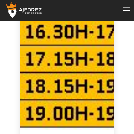
4
29
2