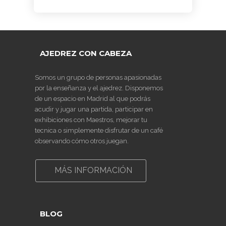
PARA
AJEDREZ CON
DE JUGAR
CON
DEL PAULAR)
ADULTOS -
CABEZA 2026
CON
CABEZA
CURSO DE
DIFERENCIA
23 DE
AJEDREZ
DE ELO –
MAYO
APRENDE
LUNES 16 DE
DESDE 0.
MARZO.
AJEDREZ CON CABEZA
INICIO LA
20.15H
SEMANA
DEL 11 DE
Somos un grupo de personas apasionadas
MAYO
por la enseñanza y el ajedrez. Disponemos
de un espacio en Madrid al que podrás
acudir y jugar una partida, participar en
exhibiciones con Maestros, mejorar tu
tecnica o simplemente disfrutar de un café
observando cómo otros juegan.
MÁS INFORMACIÓN
BLOG