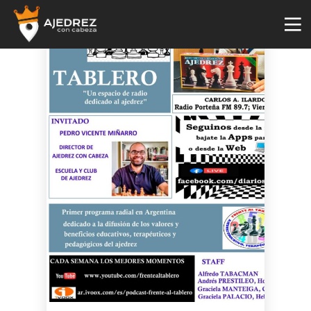
4
29
2