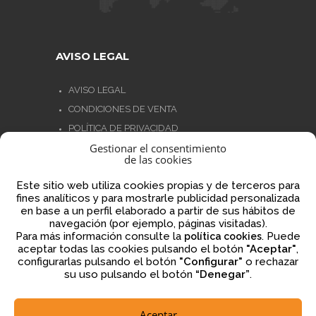
AVISO LEGAL
AVISO LEGAL
CONDICIONES DE VENTA
POLÍTICA DE PRIVACIDAD
Gestionar el consentimiento
POLÍTICA DE COOKIES
de las cookies
NORMATIVA AJEDREZ CON CABEZA
Este sitio web utiliza cookies propias y de terceros para
fines analíticos y para mostrarle publicidad personalizada
en base a un perfil elaborado a partir de sus hábitos de
navegación (por ejemplo, páginas visitadas).
Financiado por la Unión Europea – NextGenerationEU
Para más información consulte la
. Puede
política cookies
aceptar todas las cookies pulsando el botón
"Aceptar"
,
configurarlas pulsando el botón
"Configurar"
o rechazar
su uso pulsando el botón
“Denegar”
.
Aceptar