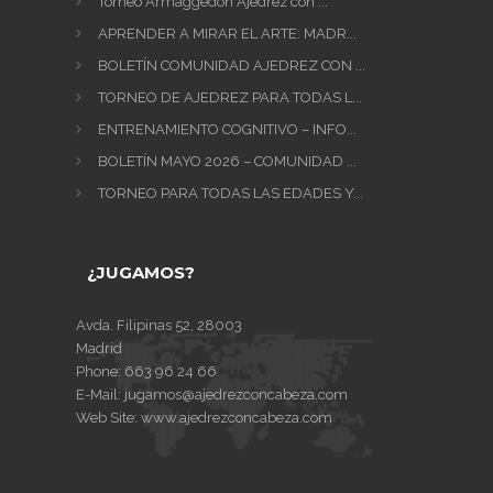
Torneo Armaggedón Ajedrez con ...
APRENDER A MIRAR EL ARTE: MADR...
BOLETÍN COMUNIDAD AJEDREZ CON ...
TORNEO DE AJEDREZ PARA TODAS L...
ENTRENAMIENTO COGNITIVO – INFO...
BOLETÍN MAYO 2026 – COMUNIDAD ...
TORNEO PARA TODAS LAS EDADES Y...
¿JUGAMOS?
Avda. Filipinas 52, 28003
Madrid
Phone:
663 96 24 66
E-Mail:
jugamos@ajedrezconcabeza.com
Web Site:
www.ajedrezconcabeza.com