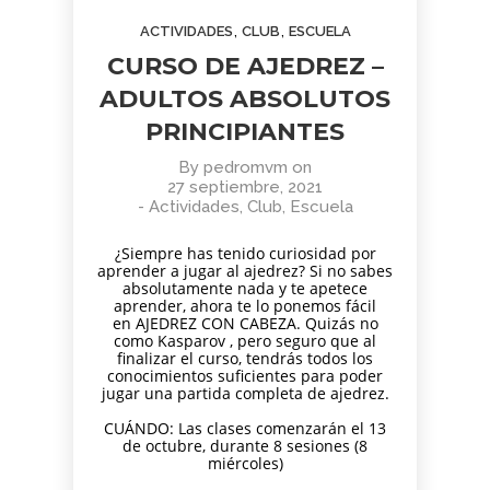
AGOSTO
JUNIO
JUNIO
,
,
ACTIVIDADES
CLUB
ESCUELA
2026
2026
2026
BOLETÍN
TORNEO
APRENDER
CURSO DE AJEDREZ –
COMUNIDAD
ARMAGGEDÓN
A MIRAR
AJEDREZ
AJEDREZ CON
EL ARTE:
ADULTOS ABSOLUTOS
CON
CABEZA – 4 DE
MADRID
1
1
11
CABEZA.
PRINCIPIANTES
JULIO
EN LA
BUEN
¡AJEDREZ EN
SEGUNDA
JUNIO
JUNIO
MAYO
VERANO Y
CHAMBERÍ!
MITAD DEL
By
pedromvm
on
2026
2026
2026
BOLETÍN
TORNEO
ENTRENAMIENTO
¡HASTA
SIGLO XX
27 septiembre, 2021
COMUNIDAD
DE
COGNITIVO –
SEPTIEMBRE!
-
Actividades
,
Club
,
Escuela
AJEDREZ
AJEDREZ
INFORMACIÓN
CON
PARA
GENERAL
4
30
30
¿Siempre has tenido curiosidad por
CABEZA –
TODAS
aprender a jugar al ajedrez? Si no sabes
JUNIO 2026
LAS
MAYO
ABRIL
ABRIL
absolutamente nada y te apetece
EDADES
aprender, ahora te lo ponemos fácil
2026
2026
2026
BOLETÍN
TORNEO
APRENDER A
en AJEDREZ CON CABEZA. Quizás no
Y
como Kasparov , pero seguro que al
MAYO 2026 –
PARA
MIRAR EL
NIVELES
finalizar el curso, tendrás todos los
COMUNIDAD
TODAS
ARTE: LA
– 13 DE
conocimientos suficientes para poder
AJEDREZ
LAS
ABSTRACCIÓN
JUNIO
29
27
16
jugar una partida completa de ajedrez.
CON
EDADES
GEOMÉTRICA:
CABEZA
Y
PIET
ABRIL
ABRIL
MARZO
CUÁNDO: Las clases comenzarán el 13
NIVELES
MONDRIAN (Y
2026
2026
2026
de octubre, durante 8 sesiones (8
AJEDREZ
CAMPAMENTO
EL DESAFÍO
–
VISITA AL
miércoles)
INICIACIÓN
DE VERANO
PSICOLÓGICO
AJEDREZ
MONASTERIO