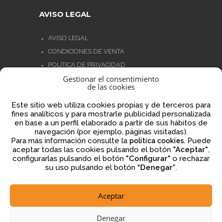
AVISO LEGAL
AVISO LEGAL
CONDICIONES DE VENTA
POLÍTICA DE PRIVACIDAD
Gestionar el consentimiento
POLÍTICA DE COOKIES
de las cookies
NORMATIVA AJEDREZ CON CABEZA
Este sitio web utiliza cookies propias y de terceros para
fines analíticos y para mostrarle publicidad personalizada
en base a un perfil elaborado a partir de sus hábitos de
navegación (por ejemplo, páginas visitadas).
Financiado por la Unión Europea – NextGenerationEU
Para más información consulte la
. Puede
política cookies
aceptar todas las cookies pulsando el botón
"Aceptar"
,
configurarlas pulsando el botón
"Configurar"
o rechazar
su uso pulsando el botón
“Denegar”
.
Aceptar
2026 © ajedrezconcabeza.com
Denegar