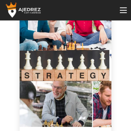
4
29
2