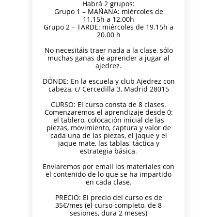
PARA
Habrá 2 grupos:
AJEDREZ CON
DE JUGAR
CON
DEL PAULAR)
Grupo 1 – MAÑANA: miércoles de
ADULTOS -
CABEZA 2026
CON
CABEZA
11.15h a 12.00h
CURSO DE
DIFERENCIA
23 DE
Grupo 2 – TARDE: miércoles de 19.15h a
AJEDREZ
DE ELO –
MAYO
20.00 h
APRENDE
LUNES 16 DE
DESDE 0.
MARZO.
No necesitáis traer nada a la clase, sólo
INICIO LA
20.15H
muchas ganas de aprender a jugar al
SEMANA
ajedrez.
DEL 11 DE
DÓNDE: En la escuela y club Ajedrez con
MAYO
cabeza, c/ Cercedilla 3, Madrid 28015
CURSO: El curso consta de 8 clases.
Comenzaremos el aprendizaje desde 0:
el tablero, colocación inicial de las
piezas, movimiento, captura y valor de
cada una de las piezas, el jaque y el
jaque mate, las tablas, táctica y
estrategia básica.
Enviaremos por email los materiales con
el contenido de lo que se ha impartido
en cada clase.
PRECIO: El precio del curso es de
35€/mes (el curso completo, de 8
sesiones, dura 2 meses)