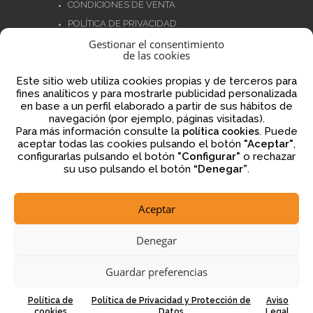
CONDICIONES DE VENTA
POLÍTICA DE PRIVACIDAD
Gestionar el consentimiento
POLÍTICA DE COOKIES
de las cookies
NORMATIVA AJEDREZ CON CABEZA
Este sitio web utiliza cookies propias y de terceros para
fines analíticos y para mostrarle publicidad personalizada
en base a un perfil elaborado a partir de sus hábitos de
navegación (por ejemplo, páginas visitadas).
Financiado por la Unión Europea – NextGenerationEU
Para más información consulte la
. Puede
política cookies
aceptar todas las cookies pulsando el botón
"Aceptar"
,
configurarlas pulsando el botón
"Configurar"
o rechazar
su uso pulsando el botón
“Denegar”
.
Aceptar
2026 © ajedrezconcabeza.com
Denegar
Guardar preferencias
Política de
Política de Privacidad y Protección de
Aviso
cookies
Datos
Legal