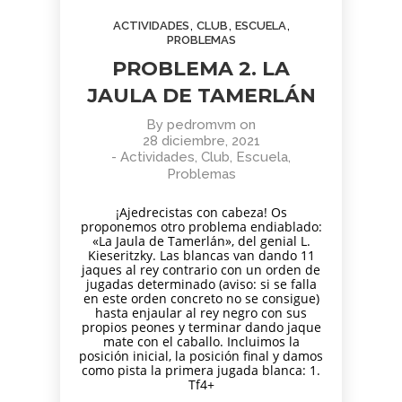
AGOSTO
JUNIO
JUNIO
,
,
,
ACTIVIDADES
CLUB
ESCUELA
2026
2026
2026
BOLETÍN
TORNEO
APRENDER
PROBLEMAS
COMUNIDAD
ARMAGGEDÓN
A MIRAR
PROBLEMA 2. LA
AJEDREZ
AJEDREZ CON
EL ARTE:
CON
CABEZA – 4 DE
MADRID
JAULA DE TAMERLÁN
1
1
11
CABEZA.
JULIO
EN LA
BUEN
¡AJEDREZ EN
SEGUNDA
JUNIO
JUNIO
MAYO
By
pedromvm
on
VERANO Y
CHAMBERÍ!
MITAD DEL
2026
2026
2026
28 diciembre, 2021
BOLETÍN
TORNEO
ENTRENAMIENTO
¡HASTA
SIGLO XX
-
Actividades
,
Club
,
Escuela
,
COMUNIDAD
DE
COGNITIVO –
SEPTIEMBRE!
Problemas
AJEDREZ
AJEDREZ
INFORMACIÓN
CON
PARA
GENERAL
4
30
30
¡Ajedrecistas con cabeza! Os
CABEZA –
TODAS
proponemos otro problema endiablado:
JUNIO 2026
LAS
MAYO
ABRIL
ABRIL
«La Jaula de Tamerlán», del genial L.
EDADES
2026
2026
2026
Kieseritzky. Las blancas van dando 11
BOLETÍN
TORNEO
APRENDER A
Y
jaques al rey contrario con un orden de
MAYO 2026 –
PARA
MIRAR EL
NIVELES
jugadas determinado (aviso: si se falla
COMUNIDAD
TODAS
ARTE: LA
– 13 DE
en este orden concreto no se consigue)
AJEDREZ
hasta enjaular al rey negro con sus
LAS
ABSTRACCIÓN
JUNIO
29
27
16
propios peones y terminar dando jaque
CON
EDADES
GEOMÉTRICA:
mate con el caballo. Incluimos la
CABEZA
Y
PIET
ABRIL
ABRIL
MARZO
posición inicial, la posición final y damos
NIVELES
MONDRIAN (Y
2026
2026
2026
como pista la primera jugada blanca: 1.
AJEDREZ
CAMPAMENTO
EL DESAFÍO
–
VISITA AL
Tf4+
INICIACIÓN
DE VERANO
PSICOLÓGICO
AJEDREZ
MONASTERIO