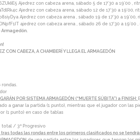
6ZUkIiE5
Ajedrez con cabeza arena, sábado 5 de 17’30 a 19’00 , ri
aTdlRk4c
Ajedrez con cabeza arena, sábado 12 de 17’30 a 19’00, ri
/p8siyDya
Ajedrez con cabeza arena , sábado 19 de 17’30 a 19’00, r
/ONpfF1IT
ajedrez con cabeza arena , sábado 26 de 17’30 a 19’00 , 
o Armagedón.
n!
EZ CON CABEZA, A CHAMBERÍ Y LLEGA EL ARMAGEDÓN
6 rondas.
ador
UGARÁN POR SISTEMA ARMAGEDÓN (“MUERTE SÚBITA”) a FINISH:
ado a ganar la partida (1 punto), mientras que el jugador con las 
r (1 punto) en caso de tablas
 total / 3º Progresivo
tras todas las rondas entre los primeros clasificados no se tendr
ARMAGEDON
de una partida entre los jugadores que tengan los m