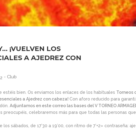
ARMAGGEDÓN
2026
2026
AJEDREZ CON
CABEZA – 4 DE
JULIO ¡AJEDREZ
1
11
EN CHAMBERÍ!
TORNEO DE
JUNIO
MAYO
AJEDREZ PARA
2026
2026
Y… ¡VUELVEN LOS
TODAS LAS
EDADES Y
IALES A AJEDREZ CON
NIVELES – 13 DE
30
30
JUNIO
TORNEO PARA
ABRIL
ABRIL
-
Club
22
TODAS LAS
2026
2026
EDADES Y
NIVELES –
e estéis bien. Os enviamos los enlaces de los habituales
Torneos o
AJEDREZ CON
resenciales a Ajedrez con cabeza!
Con aforo reducido para garantiz
27
16
CABEZA 23 DE
edón.
Adjuntamos en este correo las bases del V TORNEO ARM
MAYO
os preocupéis, celebraremos más para que todas las personas que 
CAMPAMENTO DE
ABRIL
MARZO
VERANO AJEDREZ
2026
2026
CON CABEZA 2026
 los sábados, de 17’30 a 19’00, con ritmo de 7’+2» contraseña: aj