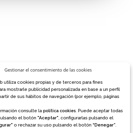
AVISO LEGAL
AVISO LEGAL
CONDICIONES DE VENTA
Gestionar el consentimiento de las cookies
POLÍTICA DE PRIVACIDAD
.com
POLÍTICA DE COOKIES
om
b utiliza cookies propias y de terceros para fines
NORMATIVA AJEDREZ CON CABEZA
para mostrarle publicidad personalizada en base a un perfil
artir de sus hábitos de navegación (por ejemplo, páginas
Financiado por la Unión Europea – NextGenerationEU
ormación consulte la
. Puede aceptar todas
política cookies
pulsando el botón
"Aceptar"
, configurarlas pulsando el
gurar"
o rechazar su uso pulsando el botón
“Denegar”
.