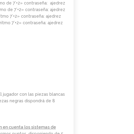
tmo de 7’+2» contraseña: ajedrez
DE MARZO.
tmo de 7’+2» contraseña: ajedrez
20.15H
itmo 7’+2» contraseña: ajedrez
ritmo 7’+2» contraseña: ajedrez
El jugador con las piezas blancas
piezas negras dispondrá de 8
án en cuenta los sistemas de
ismos puntos, disponiendo de 5