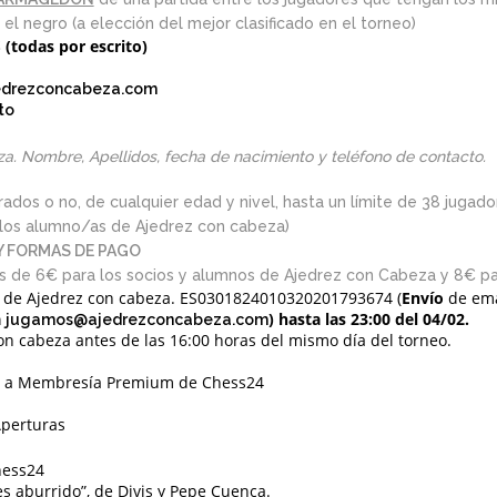
el negro (a elección del mejor clasificado en el torneo)
todas por escrito)
drezconcabeza.com
to
za. Nombre, Apellidos, fecha de nacimiento y teléfono de contacto.
ados o no, de cualquier edad y nivel, hasta un límite de 38 jugad
a los alumno/as de Ajedrez con cabeza)
Y FORMAS DE PAGO
es de 6€ para los socios y alumnos de Ajedrez con Cabeza y 8€ par
 de Ajedrez con cabeza. ES0301824010320201793674 (
Envío
de ema
a
) hasta las 23:00 del 04/02.
jugamos@ajedrezconcabeza.com
on cabeza antes de las 16:00 horas del mismo día del torneo.
ón a Membresía Premium de Chess24
Aperturas
hess24
es aburrido”, de Divis y Pepe Cuenca.