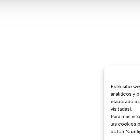
¿JUGAMOS?
COMUNIDAD AJEDREZ CON ...
Avda. Filipinas 52, 28003
Madrid
maggedón Ajedrez con ...
Phone:
663 96 24 66
 A MIRAR EL ARTE: MADR...
E-Mail:
jugamos@ajedrezconcabeza
Web Site:
www.ajedrezconcabeza.c
COMUNIDAD AJEDREZ CON ...
Este sitio we
analíticos y 
E AJEDREZ PARA TODAS L...
elaborado a p
IENTO COGNITIVO – INFO...
visitadas).
MAYO 2026 – COMUNIDAD ...
Para más inf
ARA TODAS LAS EDADES Y...
las cookies 
botón
"Confi