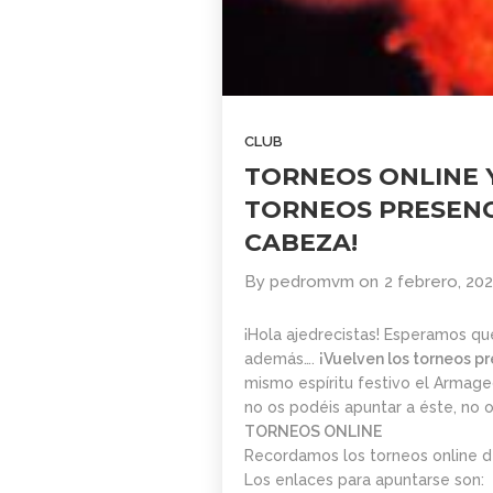
COMUNIDAD
2026
AJEDREZ CON
CABEZA. BUEN
VERANO Y
1
¡HASTA
SEPTIEMBRE!
BOLETÍN
JUNIO
CLUB
COMUNIDAD
2026
TORNEOS ONLINE 
AJEDREZ CON
CABEZA – JUNIO
TORNEOS PRESENC
2026
4
CABEZA!
BOLETÍN MAYO
MAYO
By
pedromvm
on
2 febrero, 20
2026 –
2026
COMUNIDAD
AJEDREZ CON
¡Hola ajedrecistas! Esperamos qu
CABEZA
además….
¡Vuelven los torneos p
29
mismo espíritu festivo el Armag
no os podéis apuntar a éste, no 
AJEDREZ
ABRIL
INICIACIÓN PARA
TORNEOS ONLINE
2026
ADULTOS -CURSO
Recordamos los torneos online de
DE AJEDREZ
Los enlaces para apuntarse son:
APRENDE DESDE