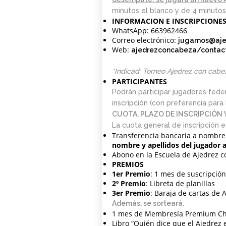
minutos el blanco y de 4 minutos 
INFORMACION E INSCRIPCIONES (
WhatsApp: 663962466
Correo electrónico:
jugamos@aje
Web:
ajedrezconcabeza/contac
*Indicad: Torneo Ajedrez con cabe
PARTICIPANTES
Podrán participar jugadores feder
inscripción (con preferencia par
CUOTA, PLAZO DE INSCRIPCIÓN 
La cuota general de inscripción 
Transferencia bancaria a nombre
nombre y apellidos del jugador 
Abono en la Escuela de Ajedrez c
PREMIOS
1er Premio
: 1 mes de suscripci
2º Premio
: Libreta de planillas
3er Premio
: Baraja de cartas de 
Además, se sorteará
:
1 mes de Membresía Premium C
Libro “Quién dice que el Ajedrez 