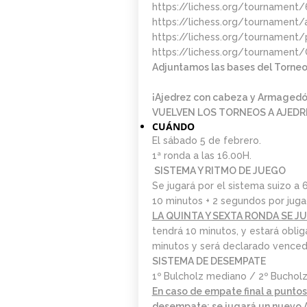
https://lichess.org/tournament/
0. INICIO LA
https://lichess.org/tournament/
SEMANA DEL 11 DE
MAYO
https://lichess.org/tournament
https://lichess.org/tournament
Adjuntamos las bases del Torne
¡Ajedrez con cabeza y Armagedó
VUELVEN LOS TORNEOS A AJEDR
CUÁNDO
El sábado 5 de febrero.
1ª ronda a las 16.00H.
SISTEMA Y RITMO DE JUEGO
Se jugará por el sistema suizo a 
10 minutos + 2 segundos por jug
LA QUINTA Y SEXTA RONDA SE J
tendrá 10 minutos, y estará oblig
minutos y será declarado vencedo
SISTEMA DE DESEMPATE
1º Bulcholz mediano / 2º Bucholz
En caso de empate final a puntos 
desempate: se jugará un nuevo