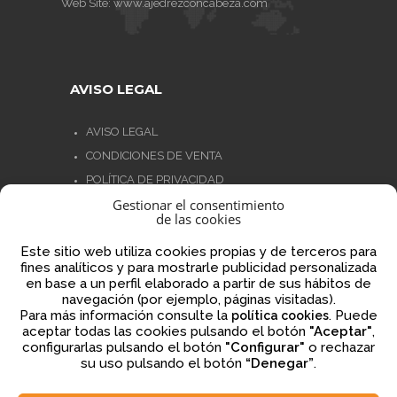
Web Site:
www.ajedrezconcabeza.com
AVISO LEGAL
AVISO LEGAL
CONDICIONES DE VENTA
POLÍTICA DE PRIVACIDAD
Gestionar el consentimiento
POLÍTICA DE COOKIES
de las cookies
NORMATIVA AJEDREZ CON CABEZA
Este sitio web utiliza cookies propias y de terceros para
fines analíticos y para mostrarle publicidad personalizada
en base a un perfil elaborado a partir de sus hábitos de
navegación (por ejemplo, páginas visitadas).
Financiado por la Unión Europea – NextGenerationEU
Para más información consulte la
. Puede
política cookies
aceptar todas las cookies pulsando el botón
"Aceptar"
,
configurarlas pulsando el botón
"Configurar"
o rechazar
su uso pulsando el botón
“Denegar”
.