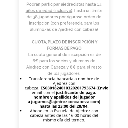
Podrán participar ajedrecistas
hasta 14
años de edad (inclusive),
hasta un límite
de 38 jugadores por riguroso orden de
inscripción (con preferencia para los
alumno/as de Ajedrez con cabeza)
CUOTA, PLAZO DE INSCRIPCIÓN Y
FORMAS DE PAGO
La cuota general de inscripción es de
6€ para los socios y alumnos de
Ajedrez con Cabeza y 8€ para el resto
de los jugadores.
Transferencia bancaria a nombre de
Ajedrez con
cabeza.
ES0301824010320201793674
(
Envío
de
email con el
justificante de pago,
nombre y apellidos del jugador
a
)
jugamos@ajedrezconcabeza.com
hasta las 23:00 del 28/04.
Abono en la Escuela de Ajedrez con
cabeza antes de las 16:00 horas del
mismo día del torneo.