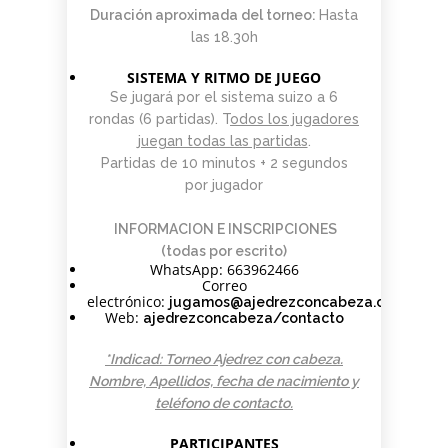
PARA
AJEDREZ CON
DE JUGAR
CON
DEL PAULAR)
Duración aproximada del torneo:
Hasta
ADULTOS -
CABEZA 2026
CON
CABEZA
las 18.30h
CURSO DE
DIFERENCIA
23 DE
AJEDREZ
DE ELO –
MAYO
SISTEMA Y RITMO DE JUEGO
APRENDE
LUNES 16 DE
DESDE 0.
MARZO.
Se jugará por el sistema suizo a 6
INICIO LA
20.15H
rondas (6 partidas). T
odos los jugadores
SEMANA
juegan todas las partidas
.
DEL 11 DE
Partidas de 10 minutos + 2 segundos
MAYO
por jugador
INFORMACION E INSCRIPCIONES
(todas por escrito)
WhatsApp: 663962466
Correo
electrónico:
jugamos@ajedrezconcabeza.com
Web:
ajedrezconcabeza/contacto
*Indicad: Torneo Ajedrez con cabeza.
Nombre, Apellidos, fecha de nacimiento y
teléfono de contacto.
PARTICIPANTES