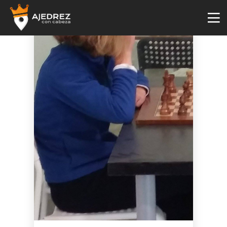
4
29
2