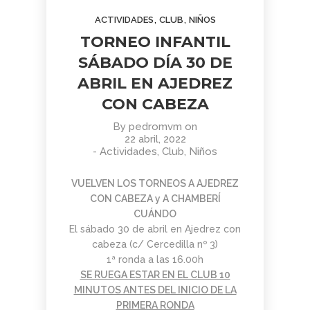
AGOSTO
JUNIO
JUNIO
,
,
ACTIVIDADES
CLUB
NIÑOS
2026
2026
2026
BOLETÍN
TORNEO
APRENDER
TORNEO INFANTIL
COMUNIDAD
ARMAGGEDÓN
A MIRAR
AJEDREZ
AJEDREZ CON
EL ARTE:
SÁBADO DÍA 30 DE
CON
CABEZA – 4 DE
MADRID
1
1
11
CABEZA.
ABRIL EN AJEDREZ
JULIO
EN LA
BUEN
¡AJEDREZ EN
SEGUNDA
JUNIO
JUNIO
MAYO
CON CABEZA
VERANO Y
CHAMBERÍ!
MITAD DEL
2026
2026
2026
BOLETÍN
TORNEO
ENTRENAMIENTO
¡HASTA
SIGLO XX
By
pedromvm
on
COMUNIDAD
DE
COGNITIVO –
SEPTIEMBRE!
22 abril, 2022
AJEDREZ
AJEDREZ
INFORMACIÓN
-
Actividades
,
Club
,
Niños
CON
PARA
GENERAL
4
30
30
CABEZA –
TODAS
JUNIO 2026
LAS
MAYO
ABRIL
ABRIL
VUELVEN LOS TORNEOS A AJEDREZ
EDADES
2026
2026
2026
CON CABEZA y A CHAMBERÍ
BOLETÍN
TORNEO
APRENDER A
Y
CUÁNDO
MAYO 2026 –
PARA
MIRAR EL
NIVELES
COMUNIDAD
TODAS
ARTE: LA
– 13 DE
El sábado 30 de abril en Ajedrez con
AJEDREZ
LAS
ABSTRACCIÓN
JUNIO
29
cabeza (c/ Cercedilla nº 3)
27
16
CON
EDADES
GEOMÉTRICA:
1ª ronda a las 16.00h
CABEZA
Y
PIET
ABRIL
ABRIL
MARZO
SE RUEGA ESTAR EN EL CLUB 10
NIVELES
MONDRIAN (Y
2026
2026
2026
AJEDREZ
CAMPAMENTO
EL DESAFÍO
MINUTOS ANTES DEL INICIO DE LA
–
VISITA AL
INICIACIÓN
DE VERANO
PSICOLÓGICO
AJEDREZ
MONASTERIO
PRIMERA RONDA