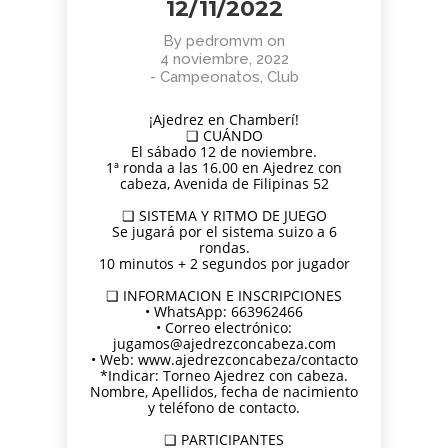
12/11/2022
By
pedromvm
on
4 noviembre, 2022
-
Campeonatos
,
Club
¡Ajedrez en Chamberí!
❑ CUÁNDO
El sábado 12 de noviembre.
1ª ronda a las 16.00 en Ajedrez con
cabeza, Avenida de Filipinas 52
❑ SISTEMA Y RITMO DE JUEGO
Se jugará por el sistema suizo a 6
rondas.
10 minutos + 2 segundos por jugador
❑ INFORMACION E INSCRIPCIONES
• WhatsApp: 663962466
• Correo electrónico:
jugamos@ajedrezconcabeza.com
• Web: www.ajedrezconcabeza/contacto
*Indicar: Torneo Ajedrez con cabeza.
Nombre, Apellidos, fecha de nacimiento
y teléfono de contacto.
❑ PARTICIPANTES