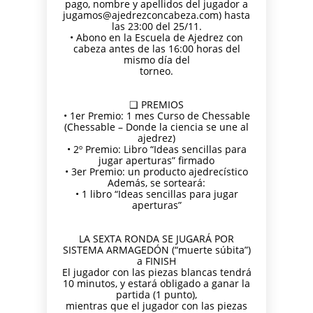
pago, nombre y apellidos del jugador a
jugamos@ajedrezconcabeza.com) hasta
las 23:00 del 25/11.
• Abono en la Escuela de Ajedrez con
cabeza antes de las 16:00 horas del
mismo día del
torneo.
❑ PREMIOS
• 1er Premio: 1 mes Curso de Chessable
(Chessable – Donde la ciencia se une al
ajedrez)
• 2º Premio: Libro “Ideas sencillas para
jugar aperturas” firmado
• 3er Premio: un producto ajedrecístico
Además, se sorteará:
• 1 libro “Ideas sencillas para jugar
aperturas”
LA SEXTA RONDA SE JUGARÁ POR
SISTEMA ARMAGEDÓN (“muerte súbita”)
a FINISH
El jugador con las piezas blancas tendrá
10 minutos, y estará obligado a ganar la
partida (1 punto),
mientras que el jugador con las piezas