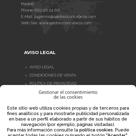
Madrid
Phone:
663 96 24 66
E-Mail:
jugamos@ajedrezconcabeza.com
Web Site:
www.ajedrezconcabeza.com
AVISO LEGAL
AVISO LEGAL
CONDICIONES DE VENTA
POLÍTICA DE PRIVACIDAD
Gestionar el consentimiento
POLÍTICA DE COOKIES
de las cookies
NORMATIVA AJEDREZ CON CABEZA
Este sitio web utiliza cookies propias y de terceros para
fines analíticos y para mostrarle publicidad personalizada
en base a un perfil elaborado a partir de sus hábitos de
navegación (por ejemplo, páginas visitadas).
Financiado por la Unión Europea – NextGenerationEU
Para más información consulte la
. Puede
política cookies
aceptar todas las cookies pulsando el botón
"Aceptar"
,