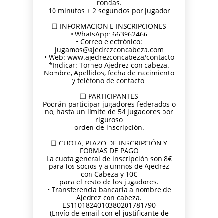
rondas.
PARA
AJEDREZ CON
DE JUGAR
CON
DEL PAULAR)
10 minutos + 2 segundos por jugador
ADULTOS -
CABEZA 2026
CON
CABEZA
CURSO DE
DIFERENCIA
23 DE
❑ INFORMACION E INSCRIPCIONES
AJEDREZ
DE ELO –
MAYO
• WhatsApp: 663962466
APRENDE
LUNES 16 DE
• Correo electrónico:
DESDE 0.
MARZO.
jugamos@ajedrezconcabeza.com
INICIO LA
20.15H
• Web: www.ajedrezconcabeza/contacto
SEMANA
*Indicar: Torneo Ajedrez con cabeza.
Nombre, Apellidos, fecha de nacimiento
DEL 11 DE
y teléfono de contacto.
MAYO
❑ PARTICIPANTES
Podrán participar jugadores federados o
no, hasta un límite de 54 jugadores por
riguroso
orden de inscripción.
❑ CUOTA, PLAZO DE INSCRIPCIÓN Y
FORMAS DE PAGO
La cuota general de inscripción son 8€
para los socios y alumnos de Ajedrez
con Cabeza y 10€
para el resto de los jugadores.
• Transferencia bancaria a nombre de
Ajedrez con cabeza.
ES1101824010380201781790
(Envío de email con el justificante de