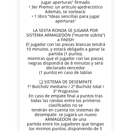
jugar aperturas” firmado
• 3er Premio: un artículo ajedrecístico
Además, se sorteará:
• 1 libro “Ideas sencillas para jugar
aperturas”
LA SEXTA RONDA SE JUGARÁ POR
SISTEMA ARMAGEDÓN (“muerte súbita”)
a FINISH
El jugador con las piezas blancas tendrá
10 minutos, y estará obligado a ganar la
partida (1 punto),
mientras que el jugador con las piezas
negras dispondrá de 8 minutos y será
declarado vencedor
(1 punto) en caso de tablas
❑ SISTEMA DE DESEMPATE
1º Bulcholz mediano / 2º Bucholz total /
3º Progresivo
En caso de empate final a puntos tras
todas las rondas entre los primeros
clasificados no se
tendrán en cuenta los sistemas de
desempate: se jugará un nuevo
ARMAGEDON de una
partida entre los jugadores que tengan
los mismos puntos, disponiendo de 5