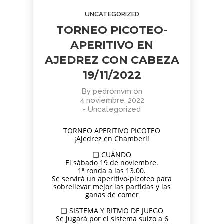
AGOSTO
JUNIO
JUNIO
UNCATEGORIZED
2026
2026
2026
BOLETÍN
TORNEO
APRENDER
TORNEO PICOTEO-
COMUNIDAD
ARMAGGEDÓN
A MIRAR
AJEDREZ
AJEDREZ CON
EL ARTE:
APERITIVO EN
CON
CABEZA – 4 DE
MADRID
1
1
11
AJEDREZ CON CABEZA
CABEZA.
JULIO
EN LA
BUEN
¡AJEDREZ EN
SEGUNDA
JUNIO
JUNIO
MAYO
19/11/2022
VERANO Y
CHAMBERÍ!
MITAD DEL
2026
2026
2026
BOLETÍN
TORNEO
ENTRENAMIENTO
¡HASTA
SIGLO XX
By
pedromvm
on
COMUNIDAD
DE
COGNITIVO –
SEPTIEMBRE!
4 noviembre, 2022
AJEDREZ
AJEDREZ
INFORMACIÓN
-
Uncategorized
CON
PARA
GENERAL
4
30
30
CABEZA –
TODAS
JUNIO 2026
LAS
MAYO
ABRIL
ABRIL
TORNEO APERITIVO PICOTEO
¡Ajedrez en Chamberí!
EDADES
2026
2026
2026
BOLETÍN
TORNEO
APRENDER A
Y
❑ CUÁNDO
MAYO 2026 –
PARA
MIRAR EL
NIVELES
El sábado 19 de noviembre.
COMUNIDAD
TODAS
ARTE: LA
– 13 DE
1ª ronda a las 13.00.
AJEDREZ
LAS
ABSTRACCIÓN
JUNIO
29
27
16
Se servirá un aperitivo-picoteo para
CON
EDADES
GEOMÉTRICA:
sobrellevar mejor las partidas y las
CABEZA
Y
PIET
ABRIL
ABRIL
MARZO
ganas de comer
NIVELES
MONDRIAN (Y
2026
2026
2026
AJEDREZ
CAMPAMENTO
EL DESAFÍO
–
VISITA AL
❑ SISTEMA Y RITMO DE JUEGO
INICIACIÓN
Se jugará por el sistema suizo a 6
DE VERANO
PSICOLÓGICO
AJEDREZ
MONASTERIO