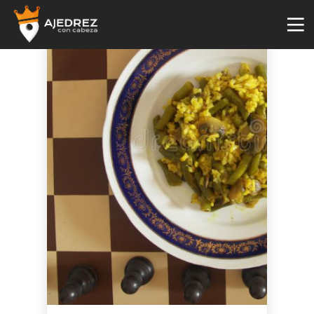
4
29
2