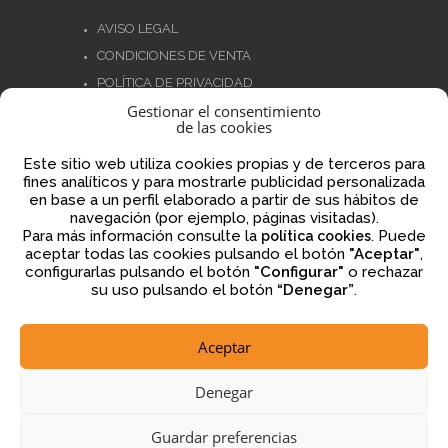
AVISO LEGAL
CONDICIONES DE VENTA
POLÍTICA DE PRIVACIDAD
Gestionar el consentimiento
POLÍTICA DE COOKIES
de las cookies
NORMATIVA AJEDREZ CON CABEZA
Este sitio web utiliza cookies propias y de terceros para
fines analíticos y para mostrarle publicidad personalizada
en base a un perfil elaborado a partir de sus hábitos de
navegación (por ejemplo, páginas visitadas).
Financiado por la Unión Europea – NextGenerationEU
Para más información consulte la
. Puede
política cookies
aceptar todas las cookies pulsando el botón
"Aceptar"
,
configurarlas pulsando el botón
"Configurar"
o rechazar
su uso pulsando el botón
“Denegar”
.
Aceptar
2026 © ajedrezconcabeza.com
Denegar
Guardar preferencias