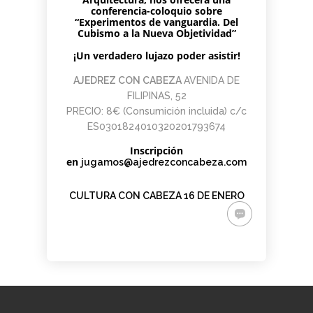
PARA
AJEDREZ CON
DE JUGAR
CON
DEL PAULAR)
conferencia-coloquio sobre
ADULTOS -
CABEZA 2026
CON
CABEZA
“Experimentos de vanguardia.
Del
CURSO DE
DIFERENCIA
23 DE
Cubismo a la Nueva Objetividad”
AJEDREZ
DE ELO –
MAYO
APRENDE
¡Un verdadero lujazo poder asistir!
LUNES 16 DE
DESDE 0.
MARZO.
INICIO LA
20.15H
AJEDREZ CON CABEZA
AVENIDA DE
SEMANA
FILIPINAS, 52
DEL 11 DE
PRECIO: 8€ (Consumición incluida) c/c
MAYO
ES0301824010320201793674
Inscripción
en
jugamos@ajedrezconcabeza.com
CULTURA CON CABEZA 16 DE ENERO