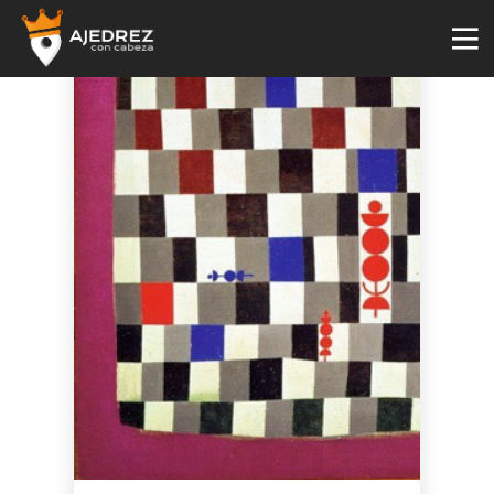
4
29
2