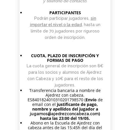
y teléfono de contacto.
PARTICIPANTES
Podrán participar jugadores,
sin
importar el nivel o la edad
, hasta un
límite de 70 jugadores por riguroso
orden de inscripción.
CUOTA, PLAZO DE INSCRIPCIÓN Y
FORMAS DE PAGO
La cuota general de inscripción son 8€
para los socios y alumnos de Ajedrez
con Cabeza y 10€ para el resto de los
jugadores.
Transferencia bancaria a nombre de
Ajedrez con cabeza.
ES8401824010310201798570 (
Envío
de
email con el
justificante de pago,
nombre y apellidos del jugador a
)
jugamos@ajedrezconcabeza.com
hasta las 23:00 del 19/05.
Abono en la Escuela de Ajedrez con
cabeza antes de las 15:45h del día del