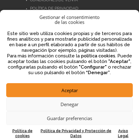
POLÍTICA DE PRIVACIDAD
Gestionar el consentimiento
POLÍTICA DE COOKIES
de las cookies
NORMATIVA AJEDREZ CON CABEZA
Este sitio web utiliza cookies propias y de terceros para
fines analíticos y para mostrarle publicidad personalizada
en base a un perfil elaborado a partir de sus hábitos de
navegación (por ejemplo, páginas visitadas).
Financiado por la Unión Europea – NextGenerationEU
Para más información consulte la
. Puede
política cookies
aceptar todas las cookies pulsando el botón
"Aceptar"
,
configurarlas pulsando el botón
"Configurar"
o rechazar
su uso pulsando el botón
“Denegar”
.
Aceptar
2026 © ajedrezconcabeza.com
Denegar
Guardar preferencias
Política de
Política de Privacidad y Protección de
Aviso
cookies
Datos
Legal