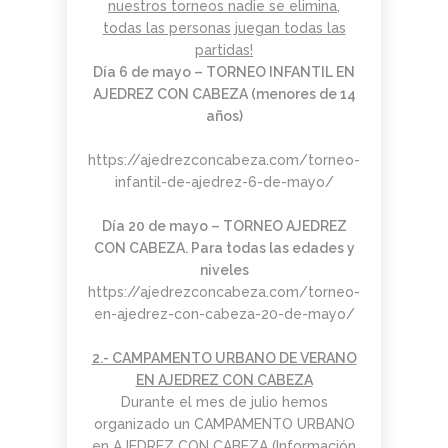
nuestros torneos nadie se elimina,
AGOSTO
JUNIO
JUNIO
todas las personas juegan todas las
2026
2026
2026
BOLETÍN
TORNEO
APRENDER
partidas!
COMUNIDAD
ARMAGGEDÓN
A MIRAR
Día 6 de mayo –
TORNEO INFANTIL EN
AJEDREZ
AJEDREZ CON
EL ARTE:
AJEDREZ CON CABEZA (menores de 14
CON
CABEZA – 4 DE
MADRID
1
1
11
CABEZA.
JULIO
EN LA
años)
BUEN
¡AJEDREZ EN
SEGUNDA
JUNIO
JUNIO
MAYO
VERANO Y
CHAMBERÍ!
MITAD DEL
2026
2026
2026
https://ajedrezconcabeza.com/torneo-
BOLETÍN
TORNEO
ENTRENAMIENTO
¡HASTA
SIGLO XX
infantil-de-ajedrez-6-de-mayo/
COMUNIDAD
DE
COGNITIVO –
SEPTIEMBRE!
AJEDREZ
AJEDREZ
INFORMACIÓN
CON
PARA
GENERAL
Día 20 de mayo –
TORNEO AJEDREZ
4
30
30
CABEZA –
TODAS
CON CABEZA. Para todas las edades y
JUNIO 2026
LAS
MAYO
ABRIL
ABRIL
niveles
EDADES
2026
2026
2026
https://ajedrezconcabeza.com/torneo-
BOLETÍN
TORNEO
APRENDER A
Y
MAYO 2026 –
PARA
MIRAR EL
NIVELES
en-ajedrez-con-cabeza-20-de-mayo/
COMUNIDAD
TODAS
ARTE: LA
– 13 DE
AJEDREZ
LAS
ABSTRACCIÓN
JUNIO
29
27
16
2.- CAMPAMENTO URBANO DE VERANO
CON
EDADES
GEOMÉTRICA:
EN AJEDREZ CON CABEZA
CABEZA
Y
PIET
ABRIL
ABRIL
MARZO
NIVELES
MONDRIAN (Y
Durante el mes de julio hemos
2026
2026
2026
AJEDREZ
CAMPAMENTO
EL DESAFÍO
–
VISITA AL
organizado un CAMPAMENTO URBANO
INICIACIÓN
DE VERANO
PSICOLÓGICO
AJEDREZ
MONASTERIO
en AJEDREZ CON CABEZA (Información