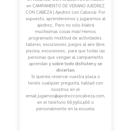
PARA
AJEDREZ CON
DE JUGAR
CON
DEL PAULAR)
en
CAMPAMENTO DE VERANO AJEDREZ
ADULTOS -
CABEZA 2026
CON
CABEZA
CON CABEZA | Ajedrez con Cabeza
CURSO DE
DIFERENCIA
). Por
23 DE
AJEDREZ
DE ELO –
MAYO
supuesto, aprenderemos y jugaremos al
APRENDE
LUNES 16 DE
ajedrez… Pero no sólo ¡Habrá
DESDE 0.
MARZO.
muchísimas cosas más! Hemos
INICIO LA
20.15H
programado multitud de actividades,
SEMANA
DEL 11 DE
talleres, excursiones, juegos al aire libre,
MAYO
piscina, excursiones… para que todas las
personas que vengan al campamento
aprendan
y sobre todo disfruten y se
diviertan.
Si queréis reservar vuestra plaza o
tenéis cualquier pregunta, hablad con
nosotros en el
email
jugamos@ajedrezconcabeza.com
,
en el teléfono 663962466 o
personalmente en la escuela.