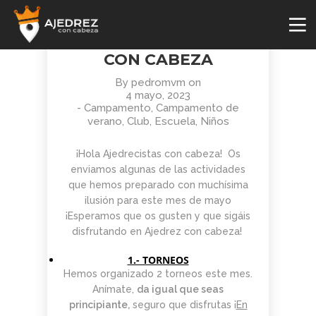
BOLETÍN MAYO 2023
COMUNIDAD AJEDREZ
CON CABEZA
By
pedromvm
on
4 mayo, 2023
-
Campamento
,
Campamento de
verano
,
Club
,
Escuela
,
Niños
¡Hola Ajedrecistas con cabeza! Os
enviamos algunas de las actividades
que hemos preparado con muchísima
ilusión para este mes de mayo
¡Esperamos que os gusten y que sigáis
disfrutando en Ajedrez con cabeza!
1.- TORNEOS
Hemos organizado 2 torneos este mes.
Anímate,
da igual que seas
4
29
2
principiante,
seguro que disfrutas ¡
En