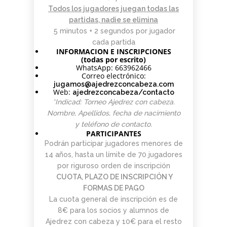
PARA
AJEDREZ CON
DE JUGAR
CON
DEL PAULAR)
Todos los jugadores juegan todas las
ADULTOS -
CABEZA 2026
CON
CABEZA
partidas, nadie se elimina
CURSO DE
DIFERENCIA
23 DE
AJEDREZ
DE ELO –
5 minutos + 2 segundos por jugador
MAYO
APRENDE
LUNES 16 DE
cada partida
DESDE 0.
MARZO.
INFORMACION E INSCRIPCIONES
INICIO LA
20.15H
(todas por escrito)
SEMANA
WhatsApp: 663962466
Correo electrónico:
DEL 11 DE
jugamos@ajedrezconcabeza.com
MAYO
Web:
ajedrezconcabeza/contacto
*Indicad: Torneo Ajedrez con cabeza.
Nombre, Apellidos, fecha de nacimiento
y teléfono de contacto.
PARTICIPANTES
Podrán participar jugadores menores de
14 años, hasta un límite de 70 jugadores
por riguroso orden de inscripción
CUOTA, PLAZO DE INSCRIPCIÓN Y
FORMAS DE PAGO
La cuota general de inscripción es de
8€ para los socios y alumnos de
Ajedrez con cabeza y 10€ para el resto