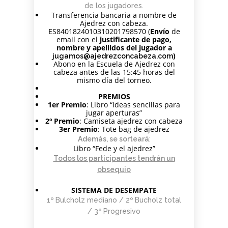
de los jugadores.
Transferencia bancaria a nombre de
Ajedrez con cabeza.
ES8401824010310201798570 (
Envío
de
email con el
justificante de pago,
nombre y apellidos del jugador a
)
jugamos@ajedrezconcabeza.com
Abono en la Escuela de Ajedrez con
cabeza antes de las 15:45 horas del
mismo día del torneo.
PREMIOS
1er Premio
: Libro “Ideas sencillas para
jugar aperturas”
2º Premio
: Camiseta ajedrez con cabeza
3er Premio
: Tote bag de ajedrez
Además, se sorteará
:
Libro “Fede y el ajedrez”
Todos los participantes tendrán un
obsequio
SISTEMA DE DESEMPATE
1º Bulcholz mediano / 2º Bucholz total
/ 3º Progresivo