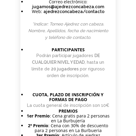
Correo electrónico:
jugamos@ajedrezconcabeza.com
Web:
ajedrezconcabeza/contacto
*Indicar: Torneo Ajedrez con cabeza.
Nombre, Apellidos, fecha de nacimiento
y teléfono de contacto.
PARTICIPANTES
Podrán participar jugadores
DE
CUALQUIER NIVEL Y EDAD
, hasta un
límite de
20 jugadores
por riguroso
orden de inscripción.
CUOTA, PLAZO DE INSCRIPCIÓN Y
FORMAS DE PAGO
La cuota general de inscripción son 10€
PREMIOS
1er Premio
: Cena gratis para 2 personas
en La Burbujería
2º Premio
: Cena con 30% de descuento
para 2 personas en La Burbueria
3er Premio
: Artículo de ajedrez