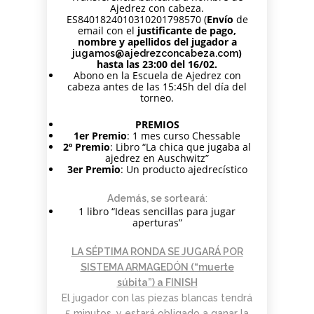
Ajedrez con cabeza.
ES8401824010310201798570 (
Envío
de
email con el
justificante de pago,
nombre y apellidos del jugador a
)
jugamos@ajedrezconcabeza.com
hasta las 23:00 del 16/02.
Abono en la Escuela de Ajedrez con
cabeza antes de las 15:45h del día del
torneo.
PREMIOS
1er Premio
: 1 mes curso Chessable
2º Premio
: Libro “La chica que jugaba al
ajedrez en Auschwitz”
3er Premio
: Un producto ajedrecístico
Además, se sorteará
:
1 libro “Ideas sencillas para jugar
aperturas”
LA SÉPTIMA RONDA SE JUGARÁ POR
SISTEMA ARMAGEDÓN (“muerte
súbita”) a FINISH
El jugador con las piezas blancas tendrá
5 minutos, y estará obligado a ganar la