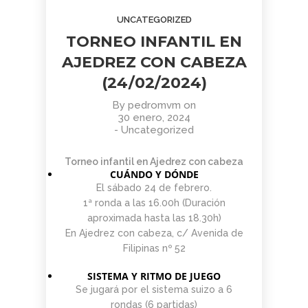
AGOSTO
JUNIO
JUNIO
UNCATEGORIZED
2026
2026
2026
BOLETÍN
TORNEO
APRENDER
TORNEO INFANTIL EN
COMUNIDAD
ARMAGGEDÓN
A MIRAR
AJEDREZ
AJEDREZ CON
EL ARTE:
AJEDREZ CON CABEZA
CON
CABEZA – 4 DE
MADRID
1
1
11
CABEZA.
(24/02/2024)
JULIO
EN LA
BUEN
¡AJEDREZ EN
SEGUNDA
JUNIO
JUNIO
MAYO
VERANO Y
CHAMBERÍ!
MITAD DEL
By
pedromvm
on
2026
2026
2026
BOLETÍN
TORNEO
ENTRENAMIENTO
¡HASTA
SIGLO XX
30 enero, 2024
COMUNIDAD
DE
COGNITIVO –
SEPTIEMBRE!
-
Uncategorized
AJEDREZ
AJEDREZ
INFORMACIÓN
CON
PARA
GENERAL
4
30
30
Torneo infantil en Ajedrez con cabeza
CABEZA –
TODAS
CUÁNDO Y DÓNDE
JUNIO 2026
LAS
MAYO
ABRIL
ABRIL
El sábado 24 de febrero.
EDADES
2026
2026
2026
BOLETÍN
TORNEO
APRENDER A
Y
1ª ronda a las 16.00h (Duración
MAYO 2026 –
PARA
MIRAR EL
NIVELES
aproximada hasta las 18.30h)
COMUNIDAD
TODAS
ARTE: LA
– 13 DE
En Ajedrez con cabeza, c/ Avenida de
AJEDREZ
LAS
ABSTRACCIÓN
JUNIO
29
27
16
Filipinas nº 52
CON
EDADES
GEOMÉTRICA:
CABEZA
Y
PIET
ABRIL
ABRIL
MARZO
SISTEMA Y RITMO DE JUEGO
NIVELES
MONDRIAN (Y
2026
2026
2026
AJEDREZ
CAMPAMENTO
EL DESAFÍO
–
VISITA AL
Se jugará por el sistema suizo a 6
INICIACIÓN
DE VERANO
PSICOLÓGICO
AJEDREZ
MONASTERIO
rondas (6 partidas)