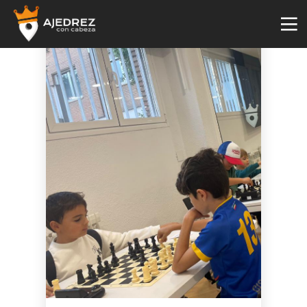
4
29
2