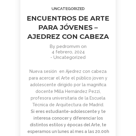
AGOSTO
JUNIO
JUNIO
UNCATEGORIZED
2026
2026
2026
BOLETÍN
TORNEO
APRENDER
ENCUENTROS DE ARTE
COMUNIDAD
ARMAGGEDÓN
A MIRAR
AJEDREZ
AJEDREZ CON
EL ARTE:
PARA JÓVENES –
CON
CABEZA – 4 DE
MADRID
1
1
11
AJEDREZ CON CABEZA
CABEZA.
JULIO
EN LA
BUEN
¡AJEDREZ EN
SEGUNDA
JUNIO
JUNIO
MAYO
VERANO Y
CHAMBERÍ!
MITAD DEL
By
pedromvm
on
2026
2026
2026
BOLETÍN
TORNEO
ENTRENAMIENTO
¡HASTA
SIGLO XX
4 febrero, 2024
COMUNIDAD
DE
COGNITIVO –
SEPTIEMBRE!
-
Uncategorized
AJEDREZ
AJEDREZ
INFORMACIÓN
CON
PARA
GENERAL
4
30
30
Nueva sesión en Ajedrez con cabeza
CABEZA –
TODAS
para acercar el Arte el público joven y
JUNIO 2026
LAS
MAYO
ABRIL
ABRIL
EDADES
adolescente dirigido por la magnífica
2026
2026
2026
BOLETÍN
TORNEO
APRENDER A
Y
docente Milla Hernández Pezzi,
MAYO 2026 –
PARA
MIRAR EL
NIVELES
profesora universitaria de la Escuela
COMUNIDAD
TODAS
ARTE: LA
– 13 DE
Técnica de Arquitectura de Madrid.
AJEDREZ
LAS
ABSTRACCIÓN
JUNIO
29
27
16
CON
EDADES
GEOMÉTRICA:
Si eres estudiante-adolescente y te
CABEZA
Y
PIET
ABRIL
ABRIL
MARZO
interesa conocer y diferenciar los
NIVELES
MONDRIAN (Y
2026
2026
2026
distintos estilos y épocas del Arte, te
AJEDREZ
CAMPAMENTO
EL DESAFÍO
–
VISITA AL
esperamos un lunes al mes a las 20.00h
INICIACIÓN
DE VERANO
PSICOLÓGICO
AJEDREZ
MONASTERIO