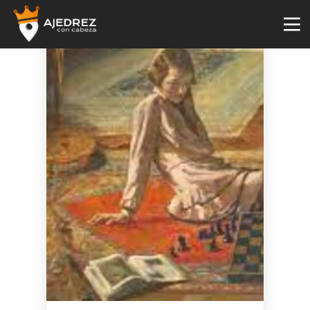
4
29
2