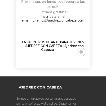
PARA
AJEDREZ CON
DE JUGAR
Próxima sesión, lunes 5 de febrero a las
CON
DEL PAULAR)
ADULTOS -
CABEZA 2026
CON
CABEZA
20.00h
CURSO DE
DIFERENCIA
23 DE
¡Entrada gratuita!
AJEDREZ
DE ELO –
MAYO
Inscríbete en el
APRENDE
LUNES 16 DE
email jugamos@ajedrezconcabeza.com
DESDE 0.
MARZO.
INICIO LA
20.15H
SEMANA
DEL 11 DE
MAYO
ENCUENTROS DE ARTE PARA JÓVENES
– AJEDREZ CON CABEZA | Ajedrez con
Cabeza
AJEDREZ CON CABEZA
Somos un grupo de personas apasionadas
por la enseñanza y el ajedrez. Disponemos