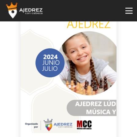
4
29
2