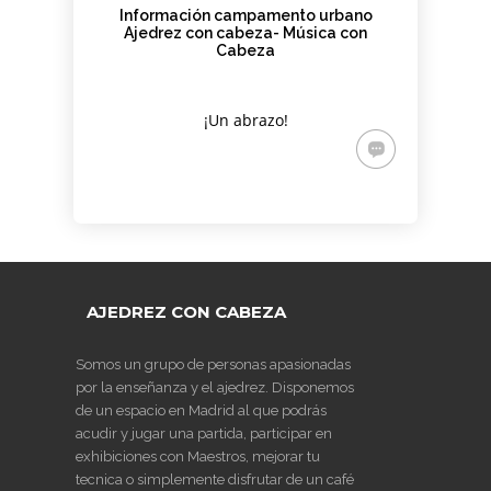
Información campamento urbano
Ajedrez con cabeza- Música con
Cabeza
¡Un abrazo!
AJEDREZ CON CABEZA
Somos un grupo de personas apasionadas
por la enseñanza y el ajedrez. Disponemos
de un espacio en Madrid al que podrás
acudir y jugar una partida, participar en
exhibiciones con Maestros, mejorar tu
tecnica o simplemente disfrutar de un café