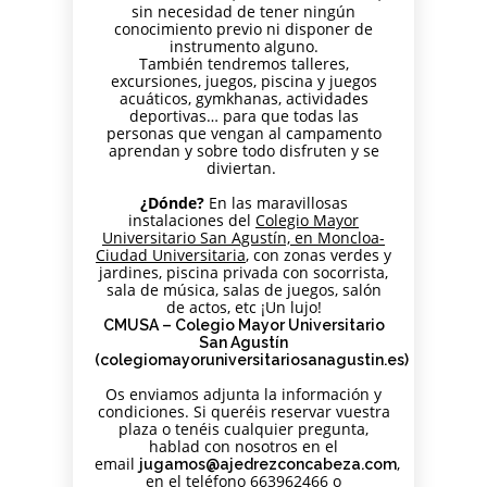
PARA
AJEDREZ CON
DE JUGAR
CON
DEL PAULAR)
sin necesidad de tener ningún
ADULTOS -
CABEZA 2026
CON
conocimiento previo ni disponer de
CABEZA
instrumento alguno.
CURSO DE
DIFERENCIA
23 DE
También tendremos talleres,
AJEDREZ
DE ELO –
MAYO
excursiones, juegos, piscina y juegos
APRENDE
LUNES 16 DE
acuáticos, gymkhanas, actividades
DESDE 0.
MARZO.
deportivas… para que todas las
INICIO LA
20.15H
personas que vengan al campamento
SEMANA
aprendan y sobre todo disfruten y se
DEL 11 DE
diviertan.
MAYO
¿Dónde?
En las maravillosas
instalaciones del
Colegio Mayor
Universitario San Agustín, en Moncloa-
Ciudad Universitaria
, con zonas verdes y
jardines, piscina privada con socorrista,
sala de música, salas de juegos, salón
de actos, etc ¡Un lujo!
CMUSA – Colegio Mayor Universitario
San Agustín
(colegiomayoruniversitariosanagustin.es)
Os enviamos adjunta la información y
condiciones. Si queréis reservar vuestra
plaza o tenéis cualquier pregunta,
hablad con nosotros en el
email
,
jugamos@ajedrezconcabeza.com
en el teléfono 663962466 o