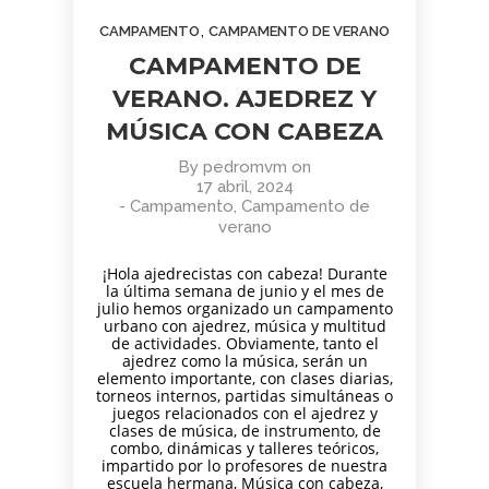
AGOSTO
JUNIO
JUNIO
,
CAMPAMENTO
CAMPAMENTO DE VERANO
2026
2026
2026
BOLETÍN
TORNEO
APRENDER
CAMPAMENTO DE
COMUNIDAD
ARMAGGEDÓN
A MIRAR
AJEDREZ
AJEDREZ CON
EL ARTE:
VERANO. AJEDREZ Y
CON
CABEZA – 4 DE
MADRID
1
1
11
CABEZA.
MÚSICA CON CABEZA
JULIO
EN LA
BUEN
¡AJEDREZ EN
SEGUNDA
JUNIO
JUNIO
MAYO
VERANO Y
CHAMBERÍ!
MITAD DEL
By
pedromvm
on
2026
2026
2026
BOLETÍN
TORNEO
ENTRENAMIENTO
¡HASTA
SIGLO XX
17 abril, 2024
COMUNIDAD
DE
COGNITIVO –
SEPTIEMBRE!
-
Campamento
,
Campamento de
AJEDREZ
AJEDREZ
INFORMACIÓN
verano
CON
PARA
GENERAL
4
30
30
CABEZA –
TODAS
¡Hola ajedrecistas con cabeza! Durante
JUNIO 2026
LAS
MAYO
ABRIL
ABRIL
la última semana de junio y el mes de
EDADES
2026
2026
2026
julio hemos organizado un campamento
BOLETÍN
TORNEO
APRENDER A
Y
urbano con ajedrez, música y multitud
MAYO 2026 –
PARA
MIRAR EL
NIVELES
de actividades. Obviamente, tanto el
COMUNIDAD
ajedrez como la música, serán un
TODAS
ARTE: LA
– 13 DE
elemento importante, con clases diarias,
AJEDREZ
LAS
ABSTRACCIÓN
JUNIO
29
27
16
torneos internos, partidas simultáneas o
CON
EDADES
GEOMÉTRICA:
juegos relacionados con el ajedrez y
CABEZA
Y
PIET
ABRIL
ABRIL
MARZO
clases de música, de instrumento, de
NIVELES
MONDRIAN (Y
2026
2026
2026
combo, dinámicas y talleres teóricos,
AJEDREZ
CAMPAMENTO
EL DESAFÍO
–
VISITA AL
impartido por lo profesores de nuestra
INICIACIÓN
DE VERANO
PSICOLÓGICO
AJEDREZ
MONASTERIO
escuela hermana, Música con cabeza,