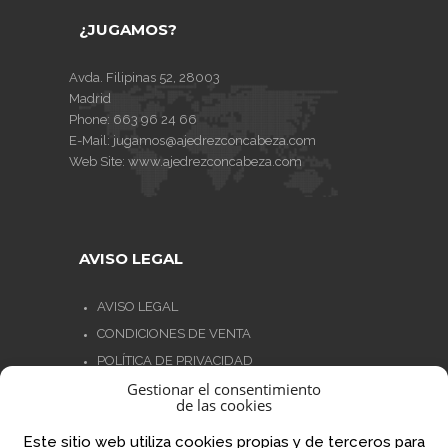
¿JUGAMOS?
Avda. Filipinas 52, 28003
Madrid
Phone:
663 96 24 66
E-Mail:
jugamos@ajedrezconcabeza.com
Web Site:
www.ajedrezconcabeza.com
AVISO LEGAL
AVISO LEGAL
CONDICIONES DE VENTA
POLÍTICA DE PRIVACIDAD
Gestionar el consentimiento
POLÍTICA DE COOKIES
de las cookies
NORMATIVA AJEDREZ CON CABEZA
Este sitio web utiliza cookies propias y de terceros para