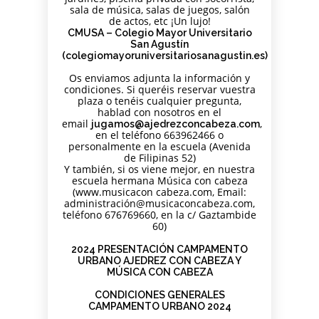
sala de música, salas de juegos, salón
de actos, etc ¡Un lujo!
CMUSA – Colegio Mayor Universitario
San Agustín
(colegiomayoruniversitariosanagustin.es)
Os enviamos adjunta la información y
condiciones. Si queréis reservar vuestra
plaza o tenéis cualquier pregunta,
hablad con nosotros en el
email
,
jugamos@ajedrezconcabeza.com
en el teléfono 663962466 o
personalmente en la escuela (Avenida
de Filipinas 52)
Y también, si os viene mejor, en nuestra
escuela hermana Música con cabeza
(www.musicacon cabeza.com, Email:
administración@musicaconcabeza.com,
teléfono 676769660, en la c/ Gaztambide
60)
2024 PRESENTACIÓN CAMPAMENTO
URBANO AJEDREZ CON CABEZA Y
MÚSICA CON CABEZA
CONDICIONES GENERALES
CAMPAMENTO URBANO 2024