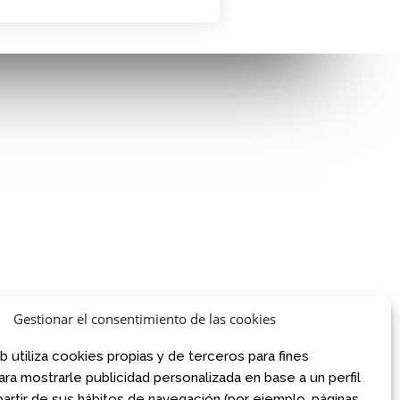
AVISO LEGAL
AVISO LEGAL
CONDICIONES DE VENTA
Gestionar el consentimiento de las cookies
POLÍTICA DE PRIVACIDAD
.com
POLÍTICA DE COOKIES
om
b utiliza cookies propias y de terceros para fines
NORMATIVA AJEDREZ CON CABEZA
para mostrarle publicidad personalizada en base a un perfil
artir de sus hábitos de navegación (por ejemplo, páginas