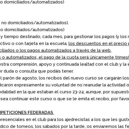
no domiciliados/automatizados)
s no domiciliados/automatizados).
no domiciliados/automatizados)
 y tiempo destinado, cada mes, para gestionar los pagos (y lo
tivo o con tarjeta en la escuela,
los descuentos en el precio 
ciliados o los pagos automatizados a través de la web.
 o automatizados, el pago de la cuota será únicamente trimestr
ra comprensión, apoyo y continuada lealtad con el club y la 
ier duda o consulta que podáis tener.
l parón de agosto, los recibos del nuevo curso se cargarán lo
dicaron expresamente su voluntad de no reanudar la actividad 
lidad en la que estaban el curso 23-24, aunque, por supuest
sea continuar este curso o que se le emita el recibo, por favor
MPETICIONES FEDERADAS
senciales en el club para los ajedrecistas a los que les gus
ódico de torneos, los sábados por la tarde, os enviaremos las