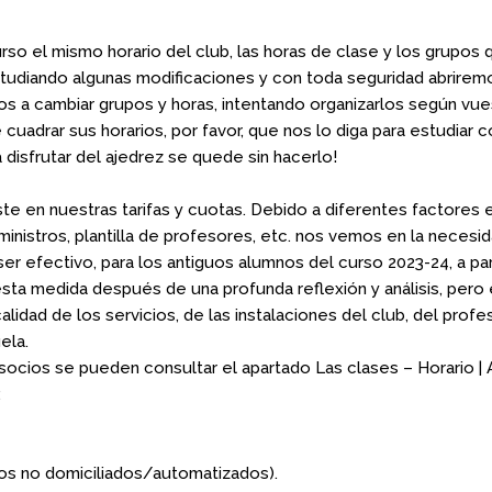
urso el mismo horario del club, las horas de clase y los grupo
udiando algunas modificaciones y con toda seguridad abrirem
s a cambiar grupos y horas, intentando organizarlos según vuestr
 cuadrar sus horarios, por favor, que nos lo diga para estudia
disfrutar del ajedrez se quede sin hacerlo!
ste en nuestras tarifas y cuotas. Debido a diferentes factor
uministros, plantilla de profesores, etc. nos vemos en la necesi
er efectivo, para los antiguos alumnos del curso 2023-24, a pa
a medida después de una profunda reflexión y análisis, pero e
lidad de los servicios, de las instalaciones del club, del profes
uela.
socios se pueden consultar el apartado
Las clases – Horario |
:
gos no domiciliados/automatizados).