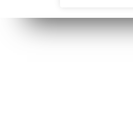
AJEDREZ CON CABEZA
BLOG
Somos un grupo de personas apasionadas
BOLETÍN 
por la enseñanza y el ajedrez.
Torneo Ar
Disponemos de un espacio en Madrid al
APRENDER
que podrás acudir y jugar una partida,
participar en exhibiciones con Maestros,
BOLETÍN 
mejorar tu tecnica o simplemente
TORNEO D
disfrutar de un café observando cómo