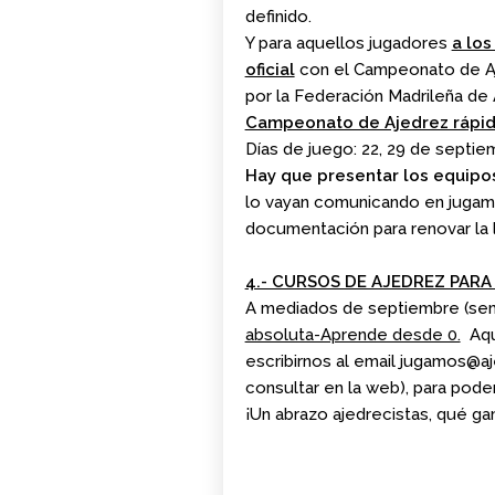
definido.
Y para aquellos jugadores
a lo
oficial
con el Campeonato de Aje
por la Federación Madrileña de
Campeonato de Ajedrez rápid
Días de juego: 22, 29 de septie
Hay que presentar los equipo
lo vayan comunicando en
jugam
documentación para renovar la 
4.- CURSOS DE AJEDREZ PARA
A mediados de septiembre (sem
absoluta-Aprende desde 0.
Aque
escribirnos al email
jugamos@
a
consultar en la web), para poder
¡Un abrazo ajedrecistas, qué g