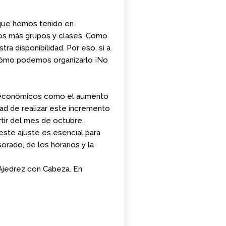
DE MARZO.
20.15H
s que hemos tenido en
os más grupos y clases. Como
a disponibilidad. Por eso, si a
r cómo podemos organizarlo ¡No
es económicos como el aumento
dad de realizar este incremento
rtir del mes de octubre.
ste ajuste es esencial para
orado, de los horarios y la
 Ajedrez con Cabeza
. En