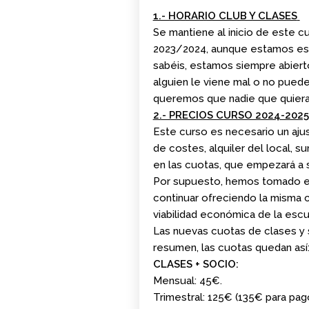
0. INICIO LA
1.- HORARIO CLUB Y CLASES
SEMANA DEL 11 DE
Se mantiene al inicio de este c
MAYO
2023/2024, aunque estamos est
sabéis, estamos siempre abierto
alguien le viene mal o no puede
queremos que nadie que quiera 
2.- PRECIOS CURSO 2024-2025
Este curso es necesario un aju
de costes, alquiler del local, s
en las cuotas, que empezará a s
Por supuesto, hemos tomado est
continuar ofreciendo la misma ca
viabilidad económica de la esc
Las nuevas cuotas de clases y 
resumen, las cuotas quedan así
CLASES + SOCIO:
Mensual: 45€.
Trimestral: 125€ (135€ para pa