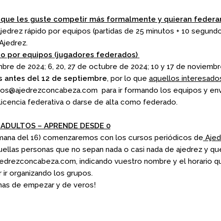
s que les guste competir más formalmente y quieran federa
drez rápido por equipos (partidas de 25 minutos + 10 segund
 Ajedrez.
o por equipos (jugadores federados)
mbre de 2024; 6, 20, 27 de octubre de 2024; 10 y 17 de noviemb
s antes del 12 de septiembre
, por lo que
aquellos interesados
os@ajedrezconcabeza.
com
para ir formando los equipos y envi
licencia federativa o darse de alta como federado.
 ADULTOS – APRENDE DESDE 0
ana del 16) comenzaremos con los cursos periódicos de
Ajedr
llas personas que no sepan nada o casi nada de ajedrez y que
jedrezconcabeza.com
, indicando vuestro nombre y el horario 
 ir organizando los grupos.
anas de empezar y de veros!