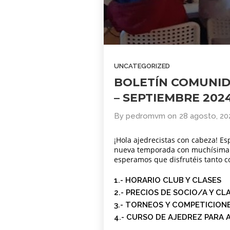
COMUNIDAD
2026
AJEDREZ CON
CABEZA. BUEN
VERANO Y
1
¡HASTA
SEPTIEMBRE!
BOLETÍN
JUNIO
UNCATEGORIZED
COMUNIDAD
2026
BOLETÍN COMUNID
AJEDREZ CON
CABEZA – JUNIO
– SEPTIEMBRE 202
2026
4
By
pedromvm
on
28 agosto, 20
BOLETÍN MAYO
MAYO
2026 –
2026
¡Hola ajedrecistas con cabeza! 
COMUNIDAD
nueva temporada con muchísima il
AJEDREZ CON
esperamos que disfrutéis tanto 
CABEZA
29
1.- HORARIO CLUB Y CLASES
AJEDREZ
2.- PRECIOS DE SOCIO/A Y CL
ABRIL
INICIACIÓN PARA
2026
3.- TORNEOS
Y COMPETICION
ADULTOS -CURSO
4.-
CURSO DE AJEDREZ PARA 
DE AJEDREZ
APRENDE DESDE