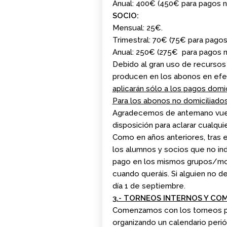
Anual: 400€ (450€ para pagos 
SOCIO:
Mensual: 25€.
Trimestral: 70€ (75€ para pago
Anual: 250€ (275€ para pagos 
Debido al gran uso de recursos
producen en los abonos en efec
aplicarán sólo a los pagos domi
Para los abonos no domiciliados
Agradecemos de antemano vuest
disposición para aclarar cualqu
Como en años anteriores, tras e
los alumnos y socios que no in
pago en los mismos grupos/moda
cuando queráis. Si alguien no de
día 1 de septiembre.
3.- TORNEOS INTERNOS Y CO
Comenzamos con los torneos pre
organizando un calendario peri