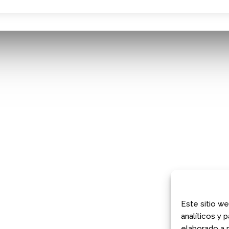
¿JUGAMOS?
COMUNIDAD AJEDREZ CON ...
Avda. Filipinas 52, 28003
Madrid
maggedón Ajedrez con ...
Phone:
663 96 24 66
 A MIRAR EL ARTE: MADR...
E-Mail:
jugamos@ajedrezconcabeza
Web Site:
www.ajedrezconcabeza.c
COMUNIDAD AJEDREZ CON ...
Este sitio we
analíticos y 
E AJEDREZ PARA TODAS L...
elaborado a p