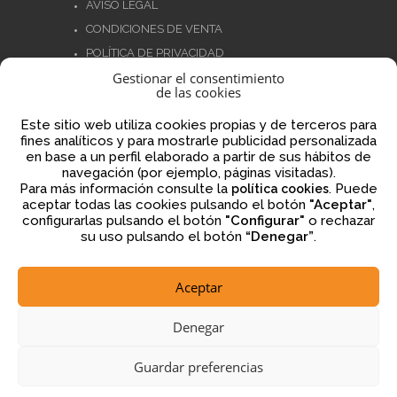
AVISO LEGAL
CONDICIONES DE VENTA
POLÍTICA DE PRIVACIDAD
Gestionar el consentimiento
POLÍTICA DE COOKIES
de las cookies
NORMATIVA AJEDREZ CON CABEZA
Este sitio web utiliza cookies propias y de terceros para
fines analíticos y para mostrarle publicidad personalizada
en base a un perfil elaborado a partir de sus hábitos de
navegación (por ejemplo, páginas visitadas).
Financiado por la Unión Europea – NextGenerationEU
Para más información consulte la
. Puede
política cookies
aceptar todas las cookies pulsando el botón
"Aceptar"
,
configurarlas pulsando el botón
"Configurar"
o rechazar
su uso pulsando el botón
“Denegar”
.
Aceptar
2026 © ajedrezconcabeza.com
Denegar
Guardar preferencias