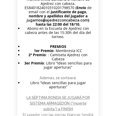
Ajedrez con cabeza.
ES8401824010310201798570 (
Envío
de
email con el
justificante de pago,
nombre y apellidos del jugador a
)
jugamos@ajedrezconcabeza.com
hasta las 22:00 del 18/10.
Abono en la Escuela de Ajedrez con
cabeza antes de las 15:30h del día del
torneo.
PREMIOS
1er Premio
: Membresía ICC
2º Premio
: : Camiseta Ajedrez con
Cabeza
3er Premio
: Libro “Ideas sencillas para
jugar aperturas”
Además, se sorteará
:
Libro “Ideas sencillas para jugar
aperturas”
LA SÉPTIMA RONDA SE JUGARÁ POR
SISTEMA ARMAGEDÓN (“muerte
súbita”) a FINISH
El jugador con las piezas blancas tendrá