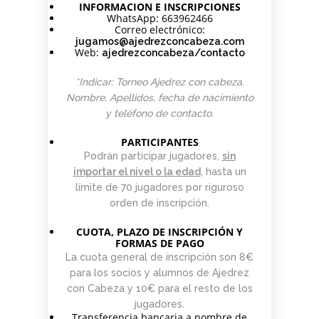
INFORMACION E INSCRIPCIONES
WhatsApp: 663962466
Correo electrónico:
jugamos@ajedrezconcabeza.com
Web:
ajedrezconcabeza/contacto
*Indicar: Torneo Ajedrez con cabeza.
Nombre, Apellidos, fecha de nacimiento
y teléfono de contacto.
PARTICIPANTES
Podrán participar jugadores,
sin
importar el nivel o la edad
, hasta un
límite de 70 jugadores por riguroso
orden de inscripción.
CUOTA, PLAZO DE INSCRIPCIÓN Y
FORMAS DE PAGO
La cuota general de inscripción son 8€
para los socios y alumnos de Ajedrez
con Cabeza y 10€ para el resto de los
jugadores.
Transferencia bancaria a nombre de