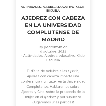
AGOSTO
JUNIO
JUNIO
,
,
,
ACTIVIDADES
AJEDREZ EDUCATIVO
CLUB
2026
2026
2026
BOLETÍN
TORNEO
APRENDER
ESCUELA
COMUNIDAD
ARMAGGEDÓN
A MIRAR
AJEDREZ CON CABEZA
AJEDREZ
AJEDREZ CON
EL ARTE:
CON
CABEZA – 4 DE
MADRID
EN LA UNIVERSIDAD
1
1
11
CABEZA.
JULIO
EN LA
COMPLUTENSE DE
BUEN
¡AJEDREZ EN
SEGUNDA
JUNIO
JUNIO
MAYO
VERANO Y
CHAMBERÍ!
MITAD DEL
2026
2026
2026
MADRID
BOLETÍN
TORNEO
ENTRENAMIENTO
¡HASTA
SIGLO XX
COMUNIDAD
DE
COGNITIVO –
SEPTIEMBRE!
By
pedromvm
on
AJEDREZ
AJEDREZ
INFORMACIÓN
4 octubre, 2024
CON
PARA
GENERAL
4
30
30
-
Actividades
,
Ajedrez educativo
,
Club
,
CABEZA –
TODAS
Escuela
JUNIO 2026
LAS
MAYO
ABRIL
ABRIL
EDADES
2026
2026
2026
BOLETÍN
TORNEO
APRENDER A
Y
El día 11 de octubre a las 13:00h,
MAYO 2026 –
PARA
MIRAR EL
NIVELES
Ajedrez con cabeza imparte una
COMUNIDAD
TODAS
ARTE: LA
– 13 DE
conferencia y un taller en la Universidad
AJEDREZ
LAS
ABSTRACCIÓN
JUNIO
29
27
16
CON
EDADES
GEOMÉTRICA:
Complutense. Hablaremos sobre
CABEZA
Y
PIET
ABRIL
ABRIL
MARZO
Ajedrez y Cine, sobre la presencia de la
NIVELES
MONDRIAN (Y
2026
2026
2026
mujer en el ajedrez y por supuesto
AJEDREZ
CAMPAMENTO
EL DESAFÍO
–
VISITA AL
¡Jugaremos unas partidas!
INICIACIÓN
DE VERANO
PSICOLÓGICO
AJEDREZ
MONASTERIO