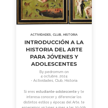
,
,
ACTIVIDADES
CLUB
HISTORIA
INTRODUCCIÓN A LA
HISTORIA DEL ARTE
PARA JÓVENES Y
ADOLESCENTES
By
pedromvm
on
4 octubre, 2024
-
Actividades
,
Club
,
Historia
Si eres
estudiante-adolescente
y te
interesa conocer y diferenciar los
distintos estilos y épocas del
Arte
, te
esperamos un lunes a mes a las 20.00h.