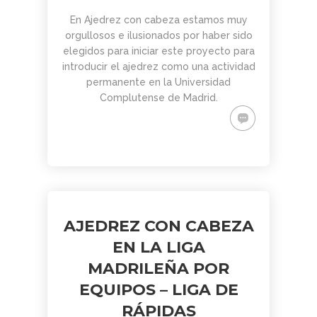
PARA
AJEDREZ CON
DE JUGAR
CON
DEL PAULAR)
ADULTOS -
CABEZA 2026
CON
CABEZA
En Ajedrez con cabeza estamos muy
CURSO DE
DIFERENCIA
23 DE
orgullosos e ilusionados por haber sido
AJEDREZ
DE ELO –
MAYO
elegidos para iniciar este proyecto para
APRENDE
LUNES 16 DE
introducir el ajedrez como una actividad
DESDE 0.
MARZO.
INICIO LA
20.15H
permanente en la Universidad
SEMANA
Complutense de Madrid.
DEL 11 DE
MAYO
AJEDREZ CON CABEZA
EN LA LIGA
MADRILEÑA POR
EQUIPOS – LIGA DE
RÁPIDAS