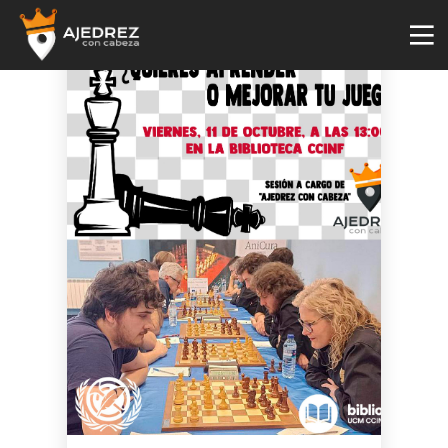
4
29
2