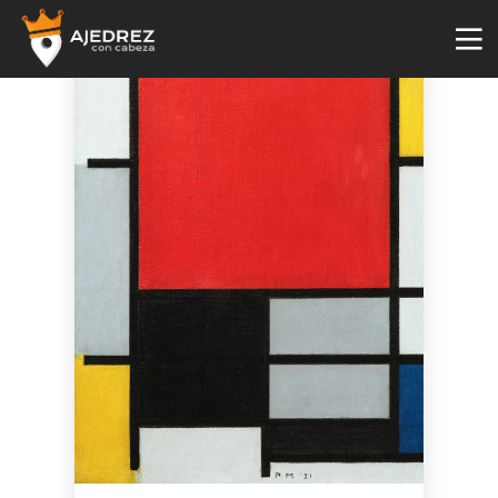
4
29
2