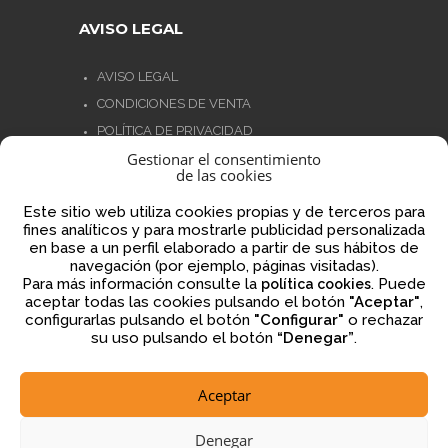
AVISO LEGAL
AVISO LEGAL
CONDICIONES DE VENTA
POLÍTICA DE PRIVACIDAD
Gestionar el consentimiento
POLÍTICA DE COOKIES
de las cookies
NORMATIVA AJEDREZ CON CABEZA
Este sitio web utiliza cookies propias y de terceros para
fines analíticos y para mostrarle publicidad personalizada
en base a un perfil elaborado a partir de sus hábitos de
navegación (por ejemplo, páginas visitadas).
Financiado por la Unión Europea – NextGenerationEU
Para más información consulte la
. Puede
política cookies
aceptar todas las cookies pulsando el botón
"Aceptar"
,
configurarlas pulsando el botón
"Configurar"
o rechazar
su uso pulsando el botón
“Denegar”
.
Aceptar
2026 © ajedrezconcabeza.com
Denegar