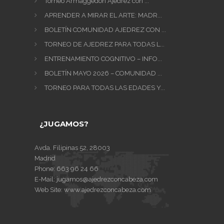
Torneo Armaggedón Ajedrez con ...
APRENDER A MIRAR EL ARTE: MADR...
BOLETÍN COMUNIDAD AJEDREZ CON ...
TORNEO DE AJEDREZ PARA TODAS L...
ENTRENAMIENTO COGNITIVO – INFO...
BOLETÍN MAYO 2026 – COMUNIDAD ...
TORNEO PARA TODAS LAS EDADES Y...
¿JUGAMOS?
Avda. Filipinas 52, 28003
Madrid
Phone:
663 96 24 66
E-Mail:
jugamos@ajedrezconcabeza.com
Web Site:
www.ajedrezconcabeza.com