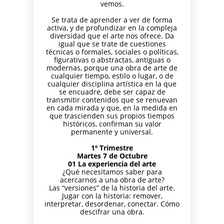
PARA
AJEDREZ CON
vemos.
DE JUGAR
CON
DEL PAULAR)
ADULTOS -
CABEZA 2026
CON
CABEZA
Se trata de aprender a ver de forma
CURSO DE
DIFERENCIA
23 DE
activa, y de profundizar en la compleja
AJEDREZ
DE ELO –
MAYO
diversidad que el arte nos ofrece. Da
APRENDE
LUNES 16 DE
igual que se trate de cuestiones
DESDE 0.
MARZO.
técnicas o formales, sociales o políticas,
INICIO LA
20.15H
figurativas o abstractas, antiguas o
SEMANA
modernas, porque una obra de arte de
DEL 11 DE
cualquier tiempo, estilo o lugar, o de
cualquier disciplina artística en la que
MAYO
se encuadre, debe ser capaz de
transmitir contenidos que se renuevan
en cada mirada y que, en la medida en
que trascienden sus propios tiempos
históricos, confirman su valor
permanente y universal.
1º Trimestre
Martes 7 de Octubre
01 La experiencia del arte
¿Qué necesitamos saber para
acercarnos a una obra de arte?
Las “versiones” de la historia del arte.
Jugar con la historia: remover,
interpretar, desordenar, conectar. Cómo
descifrar una obra.