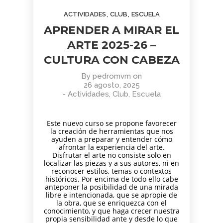
AGOSTO
JUNIO
JUNIO
,
,
ACTIVIDADES
CLUB
ESCUELA
2026
2026
2026
BOLETÍN
TORNEO
APRENDER
APRENDER A MIRAR EL
COMUNIDAD
ARMAGGEDÓN
A MIRAR
AJEDREZ
AJEDREZ CON
EL ARTE:
ARTE 2025-26 –
CON
CABEZA – 4 DE
MADRID
1
1
11
CULTURA CON CABEZA
CABEZA.
JULIO
EN LA
BUEN
¡AJEDREZ EN
SEGUNDA
JUNIO
JUNIO
MAYO
VERANO Y
CHAMBERÍ!
MITAD DEL
By
pedromvm
on
2026
2026
2026
BOLETÍN
TORNEO
ENTRENAMIENTO
¡HASTA
SIGLO XX
26 agosto, 2025
COMUNIDAD
DE
COGNITIVO –
SEPTIEMBRE!
-
Actividades
,
Club
,
Escuela
AJEDREZ
AJEDREZ
INFORMACIÓN
CON
PARA
GENERAL
4
30
30
CABEZA –
TODAS
Este nuevo curso se propone favorecer
JUNIO 2026
LAS
MAYO
ABRIL
ABRIL
la creación de herramientas que nos
EDADES
ayuden a preparar y entender cómo
2026
2026
2026
BOLETÍN
TORNEO
APRENDER A
afrontar la experiencia del arte.
Y
Disfrutar el arte no consiste solo en
MAYO 2026 –
PARA
MIRAR EL
NIVELES
localizar las piezas y a sus autores, ni en
COMUNIDAD
TODAS
ARTE: LA
– 13 DE
reconocer estilos, temas o contextos
AJEDREZ
LAS
ABSTRACCIÓN
JUNIO
29
27
16
históricos. Por encima de todo ello cabe
CON
EDADES
GEOMÉTRICA:
anteponer la posibilidad de una mirada
CABEZA
Y
PIET
ABRIL
ABRIL
MARZO
libre e intencionada, que se apropie de
NIVELES
MONDRIAN (Y
2026
2026
2026
la obra, que se enriquezca con el
AJEDREZ
CAMPAMENTO
EL DESAFÍO
–
VISITA AL
conocimiento, y que haga crecer nuestra
INICIACIÓN
DE VERANO
PSICOLÓGICO
AJEDREZ
MONASTERIO
propia sensibilidad ante y desde lo que