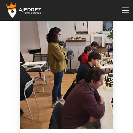
4
29
2