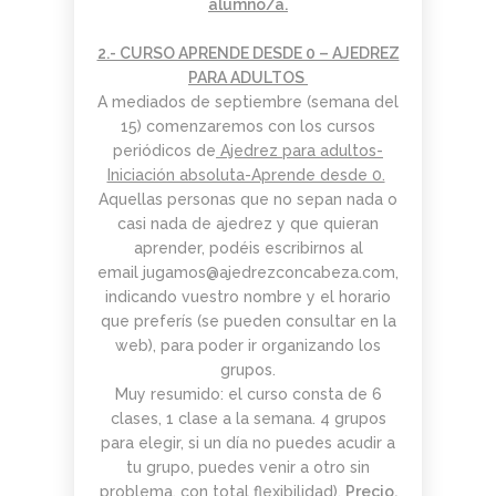
alumno/a.
2.- CURSO APRENDE DESDE 0 – AJEDREZ
PARA ADULTOS
A mediados de septiembre (semana del
15) comenzaremos con los cursos
periódicos de
Ajedrez para adultos-
Iniciación absoluta-Aprende desde 0.
Aquellas personas que no sepan nada o
casi nada de ajedrez y que quieran
aprender, podéis escribirnos al
email
jugamos@ajedrezconcabeza.com
,
indicando vuestro nombre y el horario
que preferís (se pueden consultar en la
web), para poder ir organizando los
grupos.
Muy resumido: el curso consta de 6
clases, 1 clase a la semana. 4 grupos
para elegir, si un día no puedes acudir a
tu grupo, puedes venir a otro sin
problema, con total
flexibilidad
).
Precio.