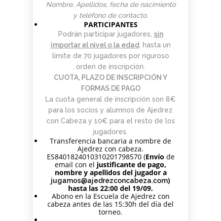
Nombre, Apellidos, fecha de nacimiento
y teléfono de contacto.
PARTICIPANTES
Podrán participar jugadores,
sin
importar el nivel o la edad
, hasta un
límite de 70 jugadores por riguroso
orden de inscripción.
CUOTA, PLAZO DE INSCRIPCIÓN Y
FORMAS DE PAGO
La cuota general de inscripción son 8€
para los socios y alumnos de Ajedrez
con Cabeza y 10€ para el resto de los
jugadores.
Transferencia bancaria a nombre de
Ajedrez con cabeza.
ES8401824010310201798570 (
Envío
de
email con el
justificante de pago,
nombre y apellidos del jugador a
)
jugamos@ajedrezconcabeza.com
hasta las 22:00 del 19/09.
Abono en la Escuela de Ajedrez con
cabeza antes de las 15:30h del día del
torneo.