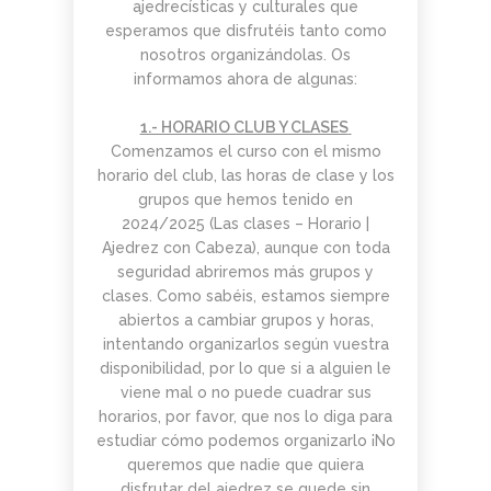
PARA
ajedrecísticas y culturales que
AJEDREZ CON
DE JUGAR
CON
DEL PAULAR)
ADULTOS -
CABEZA 2026
CON
CABEZA
esperamos que disfrutéis tanto como
CURSO DE
DIFERENCIA
23 DE
nosotros organizándolas. Os
AJEDREZ
DE ELO –
MAYO
informamos ahora de algunas:
APRENDE
LUNES 16 DE
DESDE 0.
MARZO.
INICIO LA
20.15H
1.- HORARIO CLUB Y CLASES
SEMANA
Comenzamos el curso con el mismo
DEL 11 DE
horario del club, las horas de clase y los
MAYO
grupos que hemos tenido en
2024/2025 (
Las clases – Horario |
Ajedrez con Cabeza
), aunque con toda
seguridad abriremos más grupos y
clases. Como sabéis, estamos siempre
abiertos a cambiar grupos y horas,
intentando organizarlos según vuestra
disponibilidad, por lo que si a alguien le
viene mal o no puede cuadrar sus
horarios, por favor, que nos lo diga para
estudiar cómo podemos organizarlo ¡No
queremos que nadie que quiera
disfrutar del ajedrez se quede sin