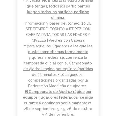
Y NIVELES:
No importa la edad o el nivel
que tengas, t
odos los participantes
juegan todas las partidas, nadie se
elimina.
Información y bases del torneo:
20 DE
SEPTIEMBRE: TORNEO AJEDREZ CON
CABEZA PARA TODAS LAS EDADES Y
NIVELES | Ajedrez con Cabeza
Y para aquellos jugadores
a los que les
guste competir más formalmente
y quieran federarse, comienza la
temporada oficial
c
on el Campeonato
de Ajedrez rápido por equipos (partidas
de 25 minutos + 10 segundos)
,
competiciones organizadas por la
Federación Madrileña de Ajedrez.
El Campeonato de Ajedrez rápido por
equipos (jugadores federados), se juga
durante 6 domingos por la mañana:
21,
28 de septiembre, 5, 19, 26 de octubre
y 9 de noviembre.