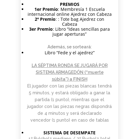
PREMIOS
1er Premio
: Membresía 1 Escuela
internacional online Ajedrez con Cabeza
2º Premio
: : Tote bag Ajedrez con
Cabeza
3er Premio
: Libro “Ideas sencillas para
jugar aperturas”
Además, se sorteará
:
Libro “Fede y el ajedrez”
LA SÉPTIMA RONDA SE JUGARÁ POR
SISTEMA ARMAGEDÓN (“muerte
súbita”) a FINISH
El jugador con las piezas blancas tendrá
5 minutos, y estará obligado a ganar la
partida (1 punto), mientras que el
jugador con las piezas negras dispondrá
de 4 minutos y será declarado
vencedor (1 punto) en caso de tablas
SISTEMA DE DESEMPATE
1º Bulcholz mediano / 2º Bucholz total