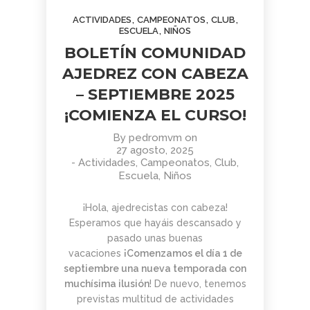
AGOSTO
JUNIO
JUNIO
,
,
,
ACTIVIDADES
CAMPEONATOS
CLUB
2026
2026
2026
,
BOLETÍN
TORNEO
APRENDER
ESCUELA
NIÑOS
COMUNIDAD
ARMAGGEDÓN
A MIRAR
BOLETÍN COMUNIDAD
AJEDREZ
AJEDREZ CON
EL ARTE:
CON
CABEZA – 4 DE
MADRID
AJEDREZ CON CABEZA
1
1
11
CABEZA.
JULIO
EN LA
– SEPTIEMBRE 2025
BUEN
¡AJEDREZ EN
SEGUNDA
JUNIO
JUNIO
MAYO
VERANO Y
CHAMBERÍ!
MITAD DEL
2026
2026
2026
¡COMIENZA EL CURSO!
BOLETÍN
TORNEO
ENTRENAMIENTO
¡HASTA
SIGLO XX
COMUNIDAD
DE
COGNITIVO –
SEPTIEMBRE!
By
pedromvm
on
AJEDREZ
AJEDREZ
INFORMACIÓN
27 agosto, 2025
CON
PARA
GENERAL
4
30
30
-
Actividades
,
Campeonatos
,
Club
,
CABEZA –
TODAS
Escuela
,
Niños
JUNIO 2026
LAS
MAYO
ABRIL
ABRIL
EDADES
2026
2026
2026
BOLETÍN
TORNEO
APRENDER A
Y
¡Hola, ajedrecistas con cabeza!
MAYO 2026 –
PARA
MIRAR EL
NIVELES
Esperamos que hayáis descansado y
COMUNIDAD
TODAS
ARTE: LA
– 13 DE
pasado unas buenas
AJEDREZ
LAS
ABSTRACCIÓN
JUNIO
29
27
16
CON
EDADES
GEOMÉTRICA:
vacaciones
¡Comenzamos el día 1 de
CABEZA
Y
PIET
ABRIL
ABRIL
MARZO
septiembre una nueva temporada con
NIVELES
MONDRIAN (Y
2026
2026
2026
muchísima ilusión
! De nuevo, tenemos
AJEDREZ
CAMPAMENTO
EL DESAFÍO
–
VISITA AL
previstas multitud de actividades
INICIACIÓN
DE VERANO
PSICOLÓGICO
AJEDREZ
MONASTERIO