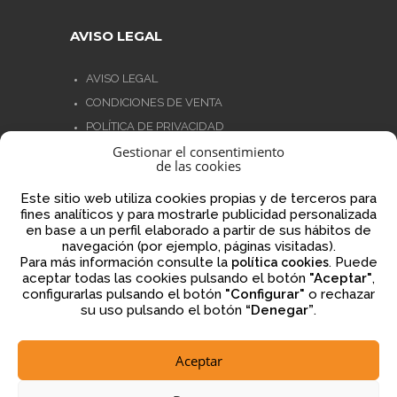
AVISO LEGAL
AVISO LEGAL
CONDICIONES DE VENTA
POLÍTICA DE PRIVACIDAD
Gestionar el consentimiento
POLÍTICA DE COOKIES
de las cookies
NORMATIVA AJEDREZ CON CABEZA
Este sitio web utiliza cookies propias y de terceros para
fines analíticos y para mostrarle publicidad personalizada
en base a un perfil elaborado a partir de sus hábitos de
navegación (por ejemplo, páginas visitadas).
Financiado por la Unión Europea – NextGenerationEU
Para más información consulte la
. Puede
política cookies
aceptar todas las cookies pulsando el botón
"Aceptar"
,
configurarlas pulsando el botón
"Configurar"
o rechazar
su uso pulsando el botón
“Denegar”
.
Aceptar
2026 © ajedrezconcabeza.com