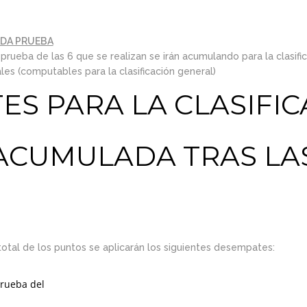
ADA PRUEBA
rueba de las 6 que se realizan se irán acumulando para la clasifi
ales (computables para la clasificación general)
S PARA LA CLASIFIC
ACUMULADA TRAS LAS
otal de los puntos se aplicarán los siguientes desempates:
prueba del