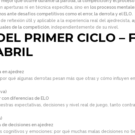
 mejor qué ocurre durante la partida, la competición y el proceso
 aperturas ni en técnica específica, sino en
los procesos mentale
 ante desafíos competitivos como el error, la derrota y el ELO.
de reflexión útil y aplicable a la experiencia real del ajedrecista,
a
uales de la competición
, independientemente de su nivel.
EL PRIMER CICLO – 
ABRIL
ta en ajedrez
por qué algunas derrotas pesan más que otras y cómo influyen en 
iva)
r con diferencias de ELO
estras expectativas, decisiones y nivel real de juego, tanto cont
)
a de decisiones en ajedrez
gos cognitivos y emociones: por qué muchas malas decisiones no ti