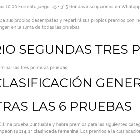
 las 10.00 Formato juego:
15´+ 3”
5 Rondas inscripciones en Whatapp
eba sus propios desempates y repartirá sus propios premios con 
ngan en la suma de todas las pruebas.
IO SEGUNDAS TRES 
rminar las tres primeras pruebas
LASIFICACIÓN GENE
TRAS LAS 6 PRUEBAS
última prueba puntuable y habrá premios para las siguientes categ
eón sub14, 1ª clasificada femenina.
Los premios a la clasificaci