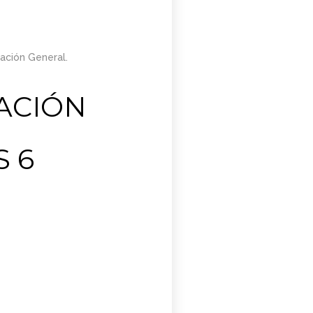
cación General.
ACIÓN
 6