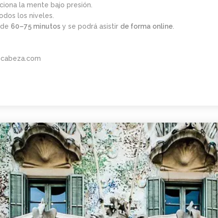
iona la mente bajo presión.
odos los niveles.
n de
60–75 minutos
y se podrá asistir
de forma online
.
ncabeza.com