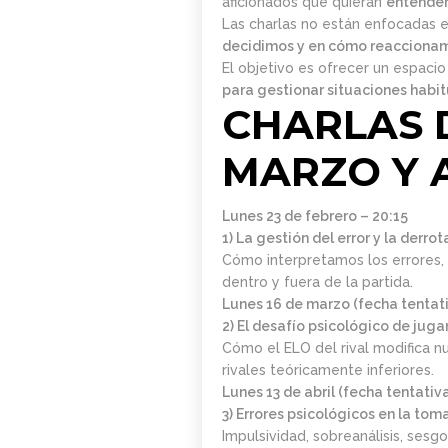
aficionados que quieran
entender
Las charlas no están enfocadas en
decidimos y en cómo reaccionamos
El objetivo es ofrecer un espacio 
para gestionar situaciones habit
CHARLAS D
MARZO Y 
Lunes 23 de febrero – 20:15
1) La gestión del error y la derro
Cómo interpretamos los errores, 
dentro y fuera de la partida.
Lunes 16 de marzo (fecha tentat
2) El desafío psicológico de juga
Cómo el ELO del rival modifica nu
rivales teóricamente inferiores.
Lunes 13 de abril (fecha tentativa
3) Errores psicológicos en la tom
Impulsividad, sobreanálisis, ses