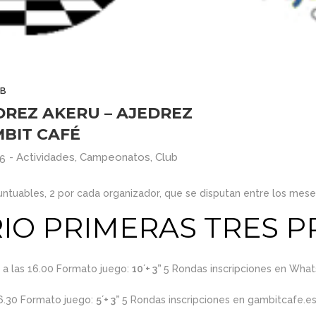
ARMAGGEDÓN
2026
2026
AJEDREZ CON
CABEZA – 4 DE
JULIO ¡AJEDREZ
1
11
EN CHAMBERÍ!
TORNEO DE
JUNIO
MAYO
B
AJEDREZ PARA
2026
2026
EDREZ AKERU – AJEDREZ
TODAS LAS
EDADES Y
MBIT CAFÉ
NIVELES – 13 DE
30
30
JUNIO
-
Actividades
,
Campeonatos
,
Club
26
TORNEO PARA
ABRIL
ABRIL
TODAS LAS
2026
2026
ntuables, 2 por cada organizador, que se disputan entre los mese
EDADES Y
NIVELES –
IO PRIMERAS TRES 
AJEDREZ CON
27
16
CABEZA 23 DE
MAYO
CAMPAMENTO DE
ABRIL
MARZO
 a las 16.00 Formato juego:
10´+ 3”
5 Rondas inscripciones en Wha
VERANO AJEDREZ
2026
2026
CON CABEZA 2026
16.30 Formato juego:
5´+ 3”
5 Rondas inscripciones en gambitcafe.es