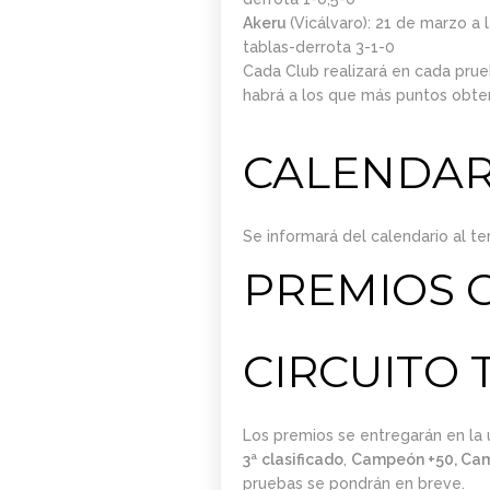
0. INICIO LA
Akeru
(Vicálvaro): 21 de marzo a
SEMANA DEL 11 DE
tablas-derrota 3-1-0
MAYO
Cada Club realizará en cada pru
habrá a los que más puntos obte
CALENDAR
Se informará del calendario al te
PREMIOS C
CIRCUITO 
Los premios se entregarán en la 
3ª clasificado
,
Campeón +50, Camp
pruebas se pondrán en breve.