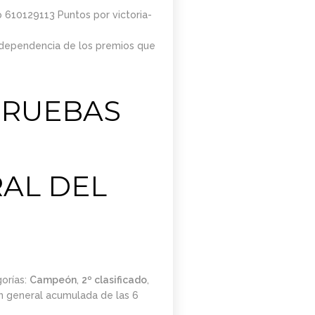
DE MARZO.
 610129113 Puntos por victoria-
20.15H
independencia de los premios que
PRUEBAS
RAL DEL
orías:
Campeón
,
2º clasificado
,
ón general acumulada de las 6