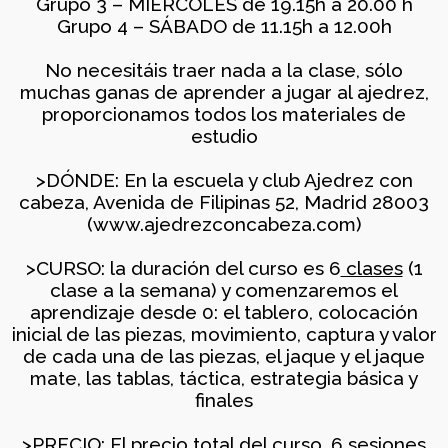
Grupo 3 – MIÉRCOLES de 19.15h a 20.00 h
LAS EDADES Y NIVELES
2026
– AJEDREZ CON CABEZA
Grupo 4 – SÁBADO de 11.15h a 12.00h
23 DE MAYO
No necesitáis traer nada a la clase, sólo
30
muchas ganas de aprender a jugar al ajedrez,
APRENDER A MIRAR EL
proporcionamos todos los materiales de
ABRIL
ARTE: LA ABSTRACCIÓN
estudio
2026
GEOMÉTRICA: PIET
MONDRIAN (Y VISITA AL
>DÓNDE: En la escuela y club Ajedrez con
MONASTERIO DEL
cabeza, Avenida de Filipinas 52, Madrid 28003
PAULAR)
29
(www.ajedrezconcabeza.com)
AJEDREZ INICIACIÓN
ABRIL
PARA ADULTOS -CURSO
2026
>CURSO: la duración del curso es 6
clases
(1
DE AJEDREZ APRENDE
clase a la semana) y comenzaremos el
DESDE 0. INICIO LA
SEMANA DEL 11 DE
aprendizaje desde 0: el tablero, colocación
MAYO
inicial de las piezas, movimiento, captura y valor
27
de cada una de las piezas, el jaque y el jaque
CAMPAMENTO DE
ABRIL
mate, las tablas, táctica, estrategia básica y
VERANO AJEDREZ CON
2026
CABEZA 2026
finales
>PRECIO: El precio total del curso, 6 sesiones