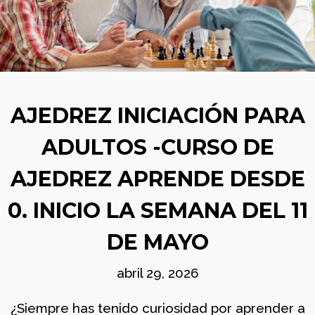
BOLETÍN
AGOSTO
COMUNIDAD
2026
AJEDREZ CON
CABEZA. BUEN
VERANO Y ¡HASTA
SEPTIEMBRE!
29
TORNEO ARMAGGEDÓN
JUNIO
AJEDREZ CON CABEZA
AJEDREZ INICIACIÓN PARA
2026
– 4 DE JULIO ¡AJEDREZ
EN CHAMBERÍ!
ADULTOS -CURSO DE
2
AJEDREZ APRENDE DESDE
APRENDER A MIRAR EL
JUNIO
ARTE: MADRID EN LA
2026
0. INICIO LA SEMANA DEL 11
SEGUNDA MITAD DEL
SIGLO XX
DE MAYO
1
BOLETÍN COMUNIDAD
JUNIO
abril 29, 2026
AJEDREZ CON CABEZA
2026
– JUNIO 2026
¿Siempre has tenido curiosidad por aprender a