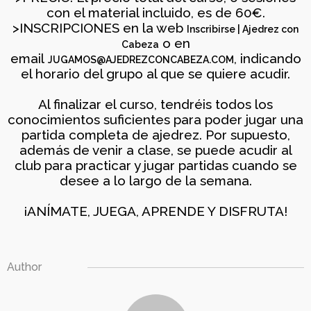
16
con el material incluido, es de 60€.
>INSCRIPCIONES en la web
EL DESAFÍO
MARZO
Inscribirse | Ajedrez con
PSICOLÓGICO DE
o en
2026
Cabeza
JUGAR CON
email
, indicando
JUGAMOS@AJEDREZCONCABEZA.COM
DIFERENCIA DE ELO –
el horario del grupo al que se quiere acudir.
LUNES 16 DE MARZO.
20.15H
Al finalizar el curso, tendréis todos los
conocimientos suficientes para poder jugar una
partida completa de ajedrez. Por supuesto,
además de venir a clase, se puede acudir al
club para practicar y jugar partidas cuando se
desee a lo largo de la semana.
¡ANÍMATE, JUEGA, APRENDE Y DISFRUTA!
Author