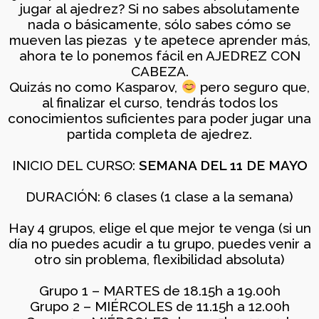
jugar al ajedrez? Si no sabes absolutamente
1
nada o básicamente, sólo sabes cómo se
mueven las piezas y te apetece aprender más,
TORNEO DE AJEDREZ
JUNIO
ahora te lo ponemos fácil en AJEDREZ CON
PARA TODAS LAS
2026
EDADES Y NIVELES – 13
CABEZA.
DE JUNIO
Quizás no como Kasparov,
pero seguro que,
al finalizar el curso, tendrás todos los
11
conocimientos suficientes para poder jugar una
ENTRENAMIENTO
partida completa de ajedrez.
MAYO
COGNITIVO –
2026
INFORMACIÓN
INICIO DEL CURSO:
SEMANA DEL 11 DE MAYO
GENERAL
DURACIÓN: 6 clases (1 clase a la semana)
4
BOLETÍN MAYO 2026 –
MAYO
Hay 4 grupos, elige el que mejor te venga (si un
COMUNIDAD AJEDREZ
2026
día no puedes acudir a tu grupo, puedes venir a
CON CABEZA
otro sin problema, flexibilidad absoluta)
Grupo 1 – MARTES de 18.15h a 19.00h
30
Grupo 2 – MIÉRCOLES de 11.15h a 12.00h
TORNEO PARA TODAS
ABRIL