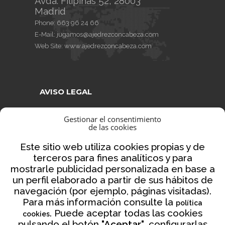
Avda. Filipinas 52, 28003
Madrid
Phone:
663 96 24 66
E-Mail:
jugamos@ajedrezconcabeza.com
Web Site:
www.ajedrezconcabeza.com
AVISO LEGAL
AVISO LEGAL
Gestionar el consentimiento
de las cookies
CONDICIONES DE VENTA
POLÍTICA DE PRIVACIDAD
Este sitio web utiliza cookies propias y de
terceros para fines analíticos y para
POLÍTICA DE COOKIES
mostrarle publicidad personalizada en base a
NORMATIVA AJEDREZ CON CABEZA
un perfil elaborado a partir de sus hábitos de
navegación (por ejemplo, páginas visitadas).
Para más información consulte la
política
. Puede aceptar todas las cookies
cookies
Financiado por la Unión Europea – NextGenerationEU
pulsando el botón
"Aceptar"
, configurarlas