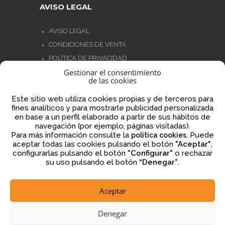
AVISO LEGAL
AVISO LEGAL
CONDICIONES DE VENTA
POLÍTICA DE PRIVACIDAD
Gestionar el consentimiento
POLÍTICA DE COOKIES
de las cookies
NORMATIVA AJEDREZ CON CABEZA
Este sitio web utiliza cookies propias y de terceros para
fines analíticos y para mostrarle publicidad personalizada
en base a un perfil elaborado a partir de sus hábitos de
navegación (por ejemplo, páginas visitadas).
Financiado por la Unión Europea – NextGenerationEU
Para más información consulte la
. Puede
política cookies
aceptar todas las cookies pulsando el botón
"Aceptar"
,
configurarlas pulsando el botón
"Configurar"
o rechazar
su uso pulsando el botón
“Denegar”
.
Aceptar
2026 © ajedrezconcabeza.com
Denegar