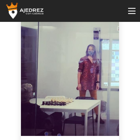
4
29
2