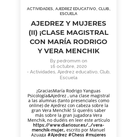
AGOSTO
JUNIO
JUNIO
,
,
,
ACTIVIDADES
AJEDREZ EDUCATIVO
CLUB
2026
2026
2026
BOLETÍN
TORNEO
APRENDER
ESCUELA
COMUNIDAD
ARMAGGEDÓN
A MIRAR
AJEDREZ Y MUJERES
AJEDREZ
AJEDREZ CON
EL ARTE:
CON
CABEZA – 4 DE
MADRID
(II) ¡CLASE MAGISTRAL
1
1
11
CABEZA.
JULIO
EN LA
CON MARÍA RODRIGO
BUEN
¡AJEDREZ EN
SEGUNDA
JUNIO
JUNIO
MAYO
VERANO Y
CHAMBERÍ!
MITAD DEL
2026
2026
2026
Y VERA MENCHIK
BOLETÍN
TORNEO
ENTRENAMIENTO
¡HASTA
SIGLO XX
COMUNIDAD
DE
COGNITIVO –
SEPTIEMBRE!
By
pedromvm
on
AJEDREZ
AJEDREZ
INFORMACIÓN
16 octubre, 2020
CON
PARA
GENERAL
4
30
30
-
Actividades
,
Ajedrez educativo
,
Club
,
CABEZA –
TODAS
Escuela
JUNIO 2026
LAS
MAYO
ABRIL
ABRIL
EDADES
2026
2026
2026
BOLETÍN
TORNEO
APRENDER A
Y
¡GraciasMaría Rodrigo Yanguas
Psicología&Ajedrez , una clase magistral
MAYO 2026 –
PARA
MIRAR EL
NIVELES
a las alumnas (tanto presenciales como
COMUNIDAD
TODAS
ARTE: LA
– 13 DE
online) de Ajedrez con cabeza sobre la
AJEDREZ
LAS
ABSTRACCIÓN
JUNIO
29
27
16
gran Vera Menchik! Si queréis saber
CON
EDADES
GEOMÉTRICA:
más sobre la gran jugadora Vera
CABEZA
Y
PIET
ABRIL
ABRIL
MARZO
Menchik, no dudéis en leer este artículo
NIVELES
MONDRIAN (Y
2026
2026
2026
https://www.diariosur.es/…/vera-
AJEDREZ
CAMPAMENTO
EL DESAFÍO
–
VISITA AL
escrito por Manuel
menchik-mujer…
INICIACIÓN
DE VERANO
PSICOLÓGICO
AJEDREZ
MONASTERIO
Azuaga
#Ajedrez
#Chess
#mujeres