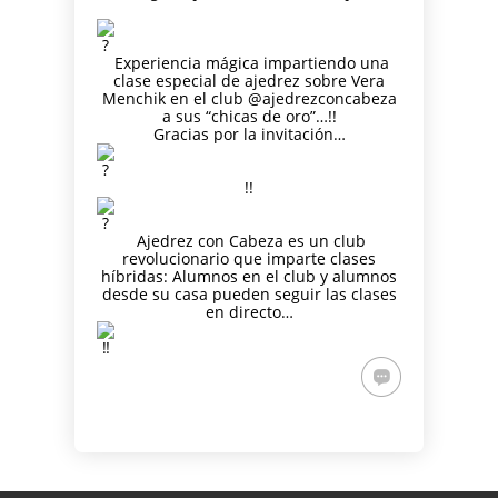
PARA
AJEDREZ CON
DE JUGAR
CON
DEL PAULAR)
ADULTOS -
CABEZA 2026
CON
CABEZA
CURSO DE
DIFERENCIA
23 DE
Experiencia mágica impartiendo una
AJEDREZ
DE ELO –
MAYO
clase especial de ajedrez sobre Vera
APRENDE
LUNES 16 DE
Menchik en el club @ajedrezconcabeza
DESDE 0.
MARZO.
a sus “chicas de oro”…!!
INICIO LA
20.15H
Gracias por la invitación…
SEMANA
DEL 11 DE
!!
MAYO
Ajedrez con Cabeza es un club
revolucionario que imparte clases
híbridas: Alumnos en el club y alumnos
desde su casa pueden seguir las clases
en directo…