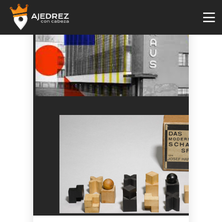
4
29
2