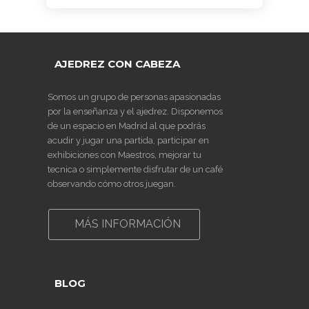
AJEDREZ CON CABEZA
Somos un grupo de personas apasionadas
por la enseñanza y el ajedrez. Disponemos
de un espacio en Madrid al que podrás
acudir y jugar una partida, participar en
exhibiciones con Maestros, mejorar tu
tecnica o simplemente disfrutar de un café
observando cómo otros juegan.
MÁS INFORMACIÓN
BLOG