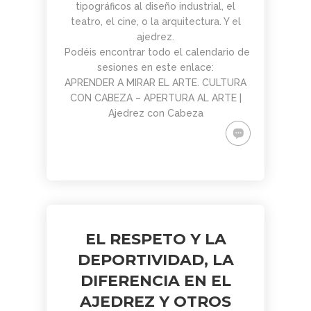
PARA
AJEDREZ CON
DE JUGAR
CON
DEL PAULAR)
tipográficos al diseño industrial, el
ADULTOS -
CABEZA 2026
CON
CABEZA
teatro, el cine, o la arquitectura. Y el
CURSO DE
DIFERENCIA
23 DE
ajedrez.
AJEDREZ
DE ELO –
MAYO
Podéis encontrar todo el calendario de
APRENDE
LUNES 16 DE
DESDE 0.
MARZO.
sesiones en este enlace:
INICIO LA
20.15H
APRENDER A MIRAR EL ARTE. CULTURA
SEMANA
CON CABEZA – APERTURA AL ARTE |
DEL 11 DE
Ajedrez con Cabeza
MAYO
EL RESPETO Y LA
DEPORTIVIDAD, LA
DIFERENCIA EN EL
AJEDREZ Y OTROS