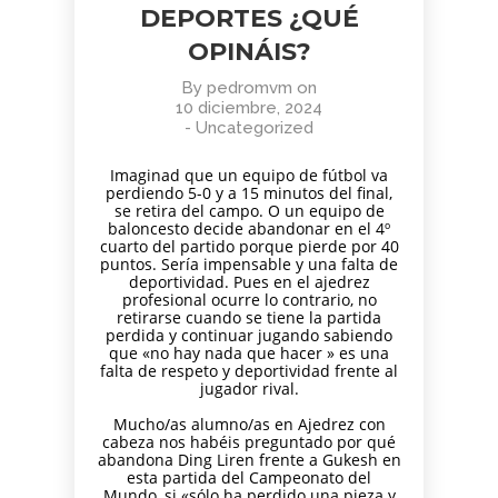
DEPORTES ¿QUÉ
OPINÁIS?
By
pedromvm
on
10 diciembre, 2024
-
Uncategorized
Imaginad que un equipo de fútbol va
perdiendo 5-0 y a 15 minutos del final,
se retira del campo. O un equipo de
baloncesto decide abandonar en el 4º
cuarto del partido porque pierde por 40
puntos. Sería impensable y una falta de
deportividad. Pues en el ajedrez
profesional ocurre lo contrario, no
retirarse cuando se tiene la partida
perdida y continuar jugando sabiendo
que «no hay nada que hacer » es una
falta de respeto y deportividad frente al
jugador rival.
Mucho/as alumno/as en A
jedrez con
cabeza
nos habéis preguntado por qué
abandona Ding Liren frente a Gukesh en
esta partida del Campeonato del
Mundo, si «sólo ha perdido una pieza y