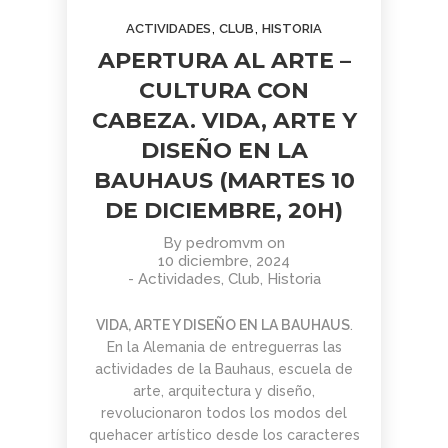
AGOSTO
JUNIO
JUNIO
,
,
ACTIVIDADES
CLUB
HISTORIA
2026
2026
2026
BOLETÍN
TORNEO
APRENDER
APERTURA AL ARTE –
COMUNIDAD
ARMAGGEDÓN
A MIRAR
AJEDREZ
AJEDREZ CON
EL ARTE:
CULTURA CON
CON
CABEZA – 4 DE
MADRID
1
1
11
CABEZA. VIDA, ARTE Y
CABEZA.
JULIO
EN LA
BUEN
¡AJEDREZ EN
SEGUNDA
JUNIO
JUNIO
MAYO
DISEÑO EN LA
VERANO Y
CHAMBERÍ!
MITAD DEL
2026
2026
2026
BOLETÍN
TORNEO
ENTRENAMIENTO
¡HASTA
SIGLO XX
BAUHAUS (MARTES 10
COMUNIDAD
DE
COGNITIVO –
SEPTIEMBRE!
AJEDREZ
AJEDREZ
INFORMACIÓN
DE DICIEMBRE, 20H)
CON
PARA
GENERAL
4
30
30
CABEZA –
TODAS
By
pedromvm
on
JUNIO 2026
LAS
MAYO
ABRIL
ABRIL
10 diciembre, 2024
EDADES
-
Actividades
,
Club
,
Historia
2026
2026
2026
BOLETÍN
TORNEO
APRENDER A
Y
MAYO 2026 –
PARA
MIRAR EL
NIVELES
VIDA, ARTE Y DISEÑO EN LA BAUHAUS
.
COMUNIDAD
TODAS
ARTE: LA
– 13 DE
AJEDREZ
En la Alemania de entreguerras las
LAS
ABSTRACCIÓN
JUNIO
29
27
16
CON
EDADES
GEOMÉTRICA:
actividades de la Bauhaus, escuela de
CABEZA
Y
PIET
ABRIL
ABRIL
MARZO
arte, arquitectura y diseño,
NIVELES
MONDRIAN (Y
2026
2026
2026
revolucionaron todos los modos del
AJEDREZ
CAMPAMENTO
EL DESAFÍO
–
VISITA AL
quehacer artístico desde los caracteres
INICIACIÓN
DE VERANO
PSICOLÓGICO
AJEDREZ
MONASTERIO