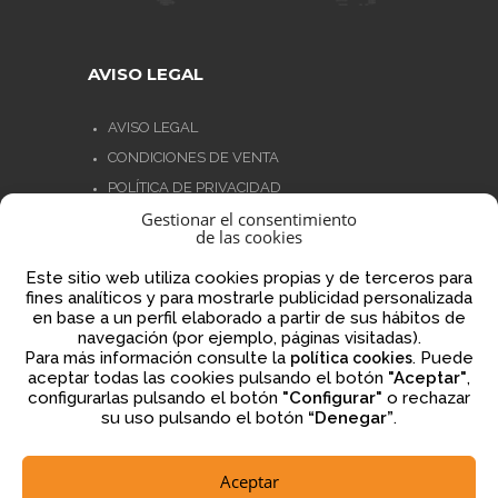
AVISO LEGAL
AVISO LEGAL
CONDICIONES DE VENTA
POLÍTICA DE PRIVACIDAD
Gestionar el consentimiento
POLÍTICA DE COOKIES
de las cookies
NORMATIVA AJEDREZ CON CABEZA
Este sitio web utiliza cookies propias y de terceros para
fines analíticos y para mostrarle publicidad personalizada
en base a un perfil elaborado a partir de sus hábitos de
navegación (por ejemplo, páginas visitadas).
Financiado por la Unión Europea – NextGenerationEU
Para más información consulte la
. Puede
política cookies
aceptar todas las cookies pulsando el botón
"Aceptar"
,
configurarlas pulsando el botón
"Configurar"
o rechazar
su uso pulsando el botón
“Denegar”
.
Aceptar
2026 © ajedrezconcabeza.com