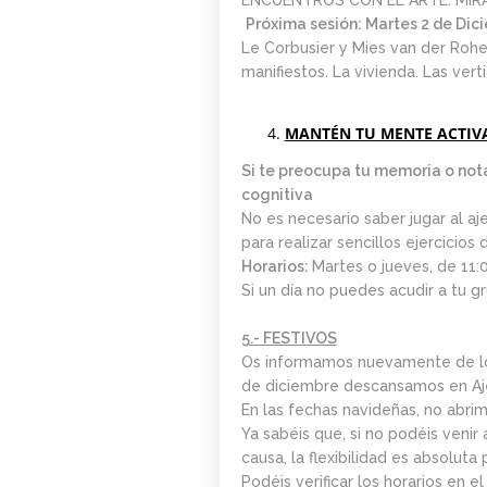
ENCUENTROS CON EL ARTE: MIRA
Próxima sesión: Martes 2 de Di
Le Corbusier y Mies van der Rohe.
manifiestos. La vivienda. Las vert
MANTÉN TU MENTE ACTIV
Si te preocupa tu memoria o not
cognitiva
No es necesario saber jugar al aj
para realizar sencillos ejercicios
Horarios:
Martes o jueves, de 11:
Si un día no puedes acudir a tu gru
5.- FESTIVOS
Os informamos nuevamente de los 
de diciembre descansamos en Aj
En las fechas navideñas, no abri
Ya sabéis que, si no podéis venir
causa, la flexibilidad es absoluta
Podéis verificar los horarios en 