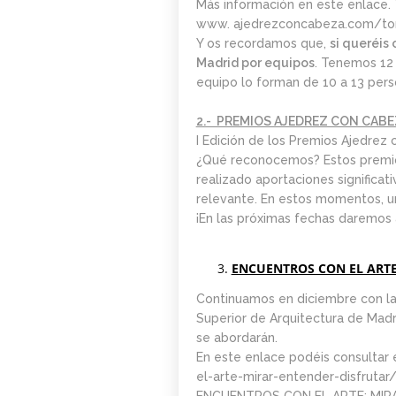
Más información en este enlace.
0. INICIO LA
www. ajedrezconcabeza.com/to
SEMANA DEL 11 DE
Y os recordamos que,
si queréis
MAYO
Madrid por equipos
. Tenemos 12 
equipo lo forman de 10 a 13 per
2.- PREMIOS AJEDREZ CON CABE
I Edición de los Premios Ajedrez
¿Qué reconocemos? Estos premio
realizado aportaciones significat
relevante. En estos momentos, u
¡En las próximas fechas daremos 
ENCUENTROS CON EL ARTE
Continuamos en diciembre con las
Superior de Arquitectura de Madr
se abordarán.
En este enlace podéis consultar 
el-arte-mirar-entender-disfrutar