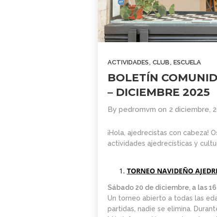
COMUNIDAD
2026
AJEDREZ CON
CABEZA. BUEN
VERANO Y
1
¡HASTA
SEPTIEMBRE!
BOLETÍN
JUNIO
,
,
ACTIVIDADES
CLUB
ESCUELA
COMUNIDAD
2026
BOLETÍN COMUNID
AJEDREZ CON
CABEZA – JUNIO
– DICIEMBRE 2025
2026
4
By
pedromvm
on
2 diciembre, 
BOLETÍN MAYO
MAYO
2026 –
2026
¡Hola, ajedrecistas con cabeza! 
COMUNIDAD
actividades ajedrecísticas y cul
AJEDREZ CON
CABEZA
29
TORNEO NAVIDEÑO AJEDR
AJEDREZ
ABRIL
Sábado 20 de diciembre, a las 16
INICIACIÓN PARA
2026
ADULTOS -CURSO
Un torneo abierto a todas las eda
DE AJEDREZ
partidas, nadie se elimina. Dura
APRENDE DESDE