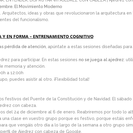
R, ENTENDER, DISFRUTAR en AJEDREZ CON CABEZA | Ajedrez co
ciembre. El Movimiento Moderno
 Arquitectos, ideas y obras que revolucionaron la arquitectura en
ientes del funcionalismo.
A Y EN FORMA – ENTRENAMIENTO COGNITIVO
as pérdida de atención
, apúntate a estas sesiones diseñadas par
edrez para participar. En estas sesiones
no se juega al ajedrez
: ut
 de memoria y atención.
00h a 12:00h
po, puedes asistir al otro. ¡Flexibilidad total!
festivos del Puente de la Constitución y de Navidad. El sábado 6
edrez con cabeza.
mos del 24 de diciembre al 6 de enero. Reabriremos por todo lo al
 a una clase en vuestro grupo porque es festivo, porque estáis en
 para que vengáis otro día a lo largo de la semana a otro grupo simi
el perfil de Ajedrez con cabeza de Google.