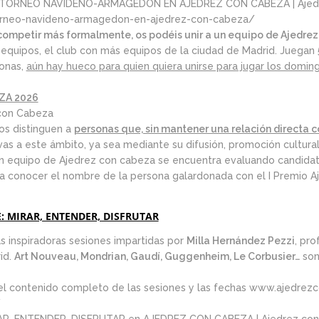
TORNEO NAVIDEÑO-ARMAGEDÓN EN AJEDREZ CON CABEZA | Ajed
rneo-navideno-armagedon-en-ajedrez-con-cabeza/
 competir más formalmente, os podéis unir a un equipo de Ajedrez
equipos, el club con más equipos de la ciudad de Madrid. Juegan
sonas,
aún hay hueco para quien quiera unirse para jugar los domin
ZA 2026
 con Cabeza
s distinguen a
personas que, sin mantener una relación directa c
ivas a este ámbito, ya sea mediante su difusión, promoción cultural
n equipo de Ajedrez con cabeza se encuentra evaluando candidat
a conocer el nombre de la persona galardonada con el I Premio A
: MIRAR, ENTENDER, DISFRUTAR
 inspiradoras sesiones impartidas por
Milla Hernández Pezzi
, pro
id.
Art Nouveau, Mondrian, Gaudí, Guggenheim, Le Corbusier…
son
el contenido completo de las sesiones y las fechas
www.ajedrezc
/