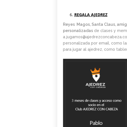
REGALA AJEDREZ
Reyes Magos, Santa Claus, amigo
personalizadas
de clases y membr
a
jugamos@ajedrezconcabeza.c
personalizada por email, como la
para jugar al ajedrez, como tabler