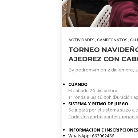
,
,
ACTIVIDADES
CAMPEONATOS
CLU
TORNEO NAVIDEÑ
AJEDREZ CON CAB
By
pedromvm
on
2 diciembre, 
CUÁNDO
El sábado 20 diciembre.
1ª ronda a las 16.00h (Duración a
SISTEMA Y RITMO DE JUEGO
Se jugará por el sistema suizo a 
Todos los participantes juegan to
INFORMACION E INSCRIPCIONE
WhatsApp: 663962466