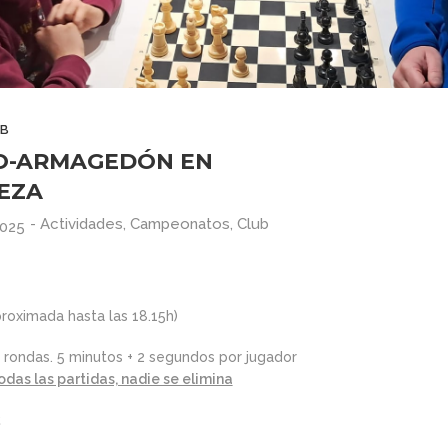
B
O-ARMAGEDÓN EN
EZA
-
Actividades
,
Campeonatos
,
Club
2025
proximada hasta las 18.15h)
7 rondas. 5 minutos + 2 segundos por jugador
das las partidas, nadie se elimina
S