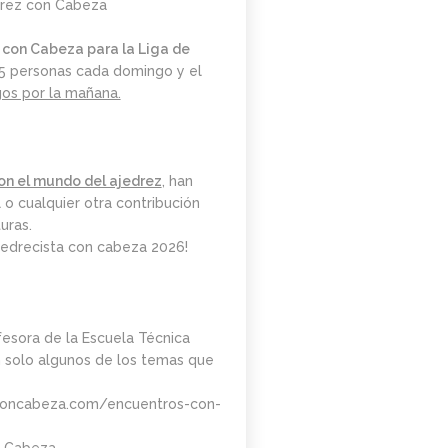
rez con Cabeza
DE MARZO.
20.15H
 con Cabeza para la Liga de
 5 personas cada domingo y el
gos por la mañana.
on el mundo del ajedrez
, han
 o cualquier otra contribución
uras.
jedrecista con cabeza 2026!
fesora de la Escuela Técnica
 solo algunos de los temas que
oncabeza.com/encuentros-con-