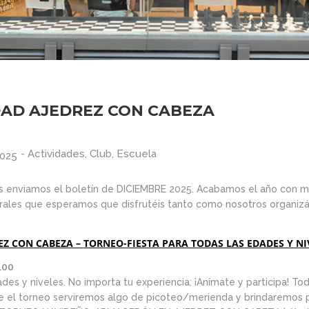
ARMAGGEDÓN
2026
2026
AJEDREZ CON
CABEZA – 4 DE
JULIO ¡AJEDREZ
1
11
EN CHAMBERÍ!
TORNEO DE
JUNIO
MAYO
AJEDREZ PARA
2026
2026
AD AJEDREZ CON CABEZA
TODAS LAS
EDADES Y
NIVELES – 13 DE
30
30
JUNIO
-
Actividades
,
Club
,
Escuela
2025
TORNEO PARA
ABRIL
ABRIL
TODAS LAS
2026
2026
Os enviamos el boletín de DICIEMBRE 2025. Acabamos el año con mu
EDADES Y
turales que esperamos que disfrutéis tanto como nosotros organizá
NIVELES –
AJEDREZ CON
27
16
CABEZA 23 DE
EZ CON CABEZA –
TORNEO-FIESTA PARA TODAS LAS EDADES Y NI
MAYO
CAMPAMENTO DE
ABRIL
MARZO
.00
VERANO AJEDREZ
2026
2026
CON CABEZA 2026
des y niveles. No importa tu experiencia: ¡Anímate y participa! To
nte el torneo serviremos algo de picoteo/merienda y brindaremos 